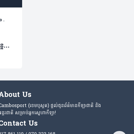
o
.
្តឈរ
ាស់
េអូ)
About Us
Cambosport (ខេមបូស្ពត) ផ្តល់ជូនព័ត៌មានកីឡាជាតិ និង
អន្តរជាតិ សម្រាប់អ្នកស្នេហាកីឡា!
Contact Us