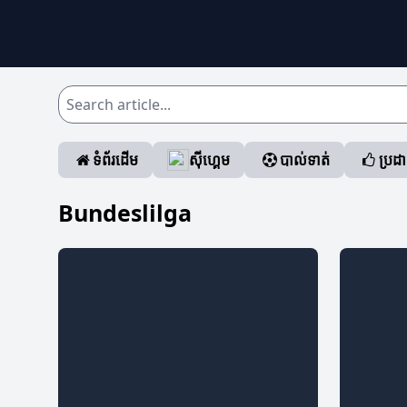
ទំព័រដើម
ស៊ីហ្គេម
បាល់ទាត់
ប្រដ
Bundeslilga