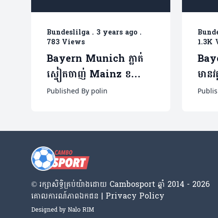
Bundeslilga
.
3 years ago
.
Bunde
783 Views
1.3K 
Bayern Munich ភ្លាត់
Bay
ស្នៀតចាញ់ Mainz ខណៈ
មានវត
Dortmund ឆក់ឪកាស
ពេល
Published By polin
Publis
ឡើងឈរកំពូលតារាង ​(មាន
វីដេអូ)
© រក្សា​សិទ្ធិ​គ្រប់​យ៉ាង​ដោយ​ Cambosport ឆ្នាំ 2014 - 2026
គោលការណ៍​ភាព​ឯកជន | Privacy Policy
Designed by
Nalo RIM