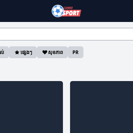
ាល់
ផ្សេងៗ
សុខភាព
PR