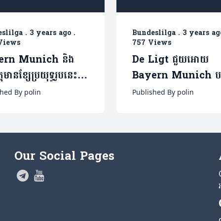
slilga
.
3 years ago
.
Bundeslilga
.
3 years ag
Views
757 Views
ern Munich និង
De Ligt ជួយអោយ
្តមានខ្សែប្រយុទ្ធរូបនេះ
Bayern Munich បន
ជួបជាមួយ Man.City
កំពូលតារាងក្រោយផ្តួលម្ច
hed By polin
Published By polin
ផ្ទះ Freiburg (មានវីដ
Our Social Pages