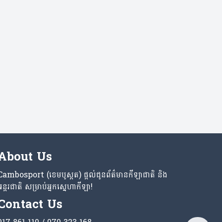
About Us
Cambosport (ខេមបូស្ពត) ផ្តល់ជូនព័ត៌មានកីឡាជាតិ និង
អន្តរជាតិ សម្រាប់អ្នកស្នេហាកីឡា!
Contact Us