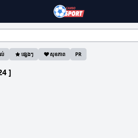
ាល់
ផ្សេងៗ
សុខភាព
PR
24
]