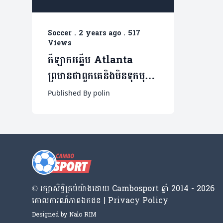
Soccer
.
2 years ago
.
517
Views
កីឡាករឆ្នើម Atlanta
ព្រមានថាពួកគេនិងមិនទុកមុខ
អោយ Real Madrid នោះ
Published By polin
ទេ
© រក្សា​សិទ្ធិ​គ្រប់​យ៉ាង​ដោយ​ Cambosport ឆ្នាំ 2014 - 2026
គោលការណ៍​ភាព​ឯកជន | Privacy Policy
Designed by
Nalo RIM