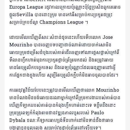
Europa League រដូវកាល​ក្រោយប៉ុណ្ណោះប៉ុន្តែប្រសិនពួកគេអាច
ផ្តួលSevilla បាននោះក្រុម មានកៅអីសម្រាប់ការប្រកួតជម្រុះ
សម្រាប់ក្របខ័ណ្ឌ Champions League ។
ដោយមើលឃើញពីសារៈសំខាន់ដូចនេះហើយទើបលោក Jose
Mourinho បានចេញបទបញ្ជាដាច់ណាត់ដោយចាក់​សោមិន​
អោយក្រុម​ជម្រើស​ដំបូង​របស់គាត់ដើរចេញទៅណាផ្តេសផ្តាស់ក្រៅពី
ទីលានហ្វឹកហាត់មុនការប្រកួតផ្តាច់ព្រ័ត្រមកដល់ និងតម្រូវអោយ
មានតែបុគ្គលិកបច្ចេកទេស និងពេទ្យ​ប៉ុណ្ណោះ​​​ដែ​លអនុញ្ញាត​នៅធ្វើ
ការផ្នែកខាងក្នុងហើយ សូម្បីតែបុគ្គលិកក្លឹបក៏មិនអាចចូលបានដែរ។
ការអនុវត្តវិន័យបែបនេះត្រូវបានមើលឃើញថាលោក Mourinho
មានបំណង​មិនចង់អោយ​នរណាម្នាក់​ក្រៅពីក្រុម​ការងាររបស់គាត់បាន​
ឃើញ​កីឡាកររបស់​គាត់បានកំពុងហ្វឹកហាត់នោះទេ ទន្ទឹមនឹង​នោះ
ក្រុមគ្រូពេទ្យក៍កំពុងតាមដានវឌ្ឍនភាពរបួសរបស់ Paulo
Dybala ខណៈ​កីឡាករ​អាហ្សង់ទីនហាក់នៅមិន​ទាន់ដឹងថាអាច
បង្ហាញខ្លួនចូលលេង សម្រាប់វគ្គផ្តាច់ព្រ័ត្រនៅឡើយទេ។