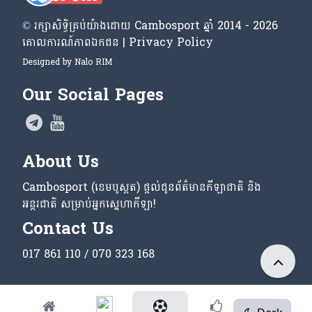
© រក្សា​សិទ្ធិ​គ្រប់​យ៉ាង​ដោយ​ Cambosport ឆ្នាំ 2014 - 2026
គោលការណ៍​ភាព​ឯកជន | Privacy Policy
Designed by
Nalo RIM
Our Social Pages
About Us
Cambosport (ខេមបូស្ពត) ផ្តល់ជូនព័ត៌មានកីឡាជាតិ និង
អន្តរជាតិ សម្រាប់អ្នកស្នេហាកីឡា!
Contact Us
017 861 110 / 070 323 168