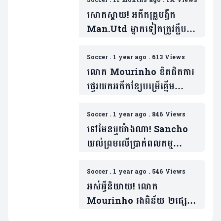
Soccer
.
11 months ago
.
1K Views
សោកស្តាយ! អតីតគ្រូបង្វឹក
Man.Utd ម្នាកទៀតត្រូវក្លឹប
បញ្ចប់តួនាទី (មាន២វីដេអូ)
Soccer
.
1 year ago
.
613 Views
លោក Mourinho ខិតជិតការ
ផ្ទេរយកអតីតខ្សែបម្រើឆ្នើម
Real Madrid មករួម
ក្រុម(មាន១វីដេអូ)
Soccer
.
1 year ago
.
846 Views
ទៅមែនឬយ៉ាងណា! Sancho
យល់ព្រមលើប្រាក់ពលកម្ម
ប្រមាណ«១០លានអឺរ៉ូ»ជាមួយ
ក្លឹប១នេះ
Soccer
.
1 year ago
.
546 Views
អស់អ្វីនិយាយ! លោក
Mourinho រងពិន័យ ២ផ្សេង
គ្នាក្រោយធ្វើទង្វើមួយនេះជាមួយ