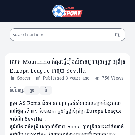
លោក Mourinho កំពុងធ្វើរឿងសំខាន់មួយមុនវគ្គផ្តាច់ព្រ័ត្រ
Europa League ជាមួយ Sevilla
Soccer
Published 3 years ago
756 Views
ទំហំអក្សរ
តូច
ធំ
ក្រុម AS Roma នឹងមានការប្រកួតដ៍សំខាន់បំផុតប្រចាំរដូវកាល
នៅថ្ងៃពុធទី ៣១ ខែឧសភា ក្នុងវគ្គផ្តាច់ព្រ័ត្រ Europa League
ទល់នឹង Sevilla ។
គួររំលឹកថាគិតត្រឹមសប្តាហ៍ទី៣៧ Roma បានត្រឹមឈរនៅចំណាត់
ថ្នាក់ទី៦ នៅSerieA ដែលមានឪកាសលេងត្រឹមវគ្គជម្រុះពាន