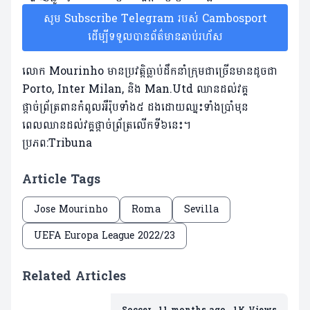
សូម Subscribe Telegram របស់ Cambosport
ដើម្បីទទួលបានព័ត៌មានឆាប់រហ័ស
លោក Mourinho មានប្រវត្តិធ្លាប់ដឹកនាំក្រុមជាច្រើនមានដូចជា
Porto, Inter Milan, និង Man.Utd ឈានដល់វគ្គ
ផ្តាច់ព្រ័ត្រពានកំពូល​អឺរ៉ុបទាំង៥ ដងដោយឈ្នះទាំងប្រាំមុន
ពេលឈានដល់វគ្គផ្តាច់ព្រ័ត្រលើកទី៦នេះ។
ប្រភព:Tribuna
Article Tags
Jose Mourinho
Roma
Sevilla
UEFA Europa League 2022/23
Related Articles