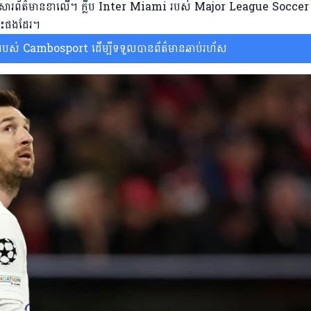
តាមអ្នកសារព័ត៌មានខាលើ។ ក្លឹប Inter Miami របស់ Major League Soccer
នេះផងដែរ។
ស់ Cambosport ដើម្បីទទួលបានព័ត៌មានឆាប់រហ័ស