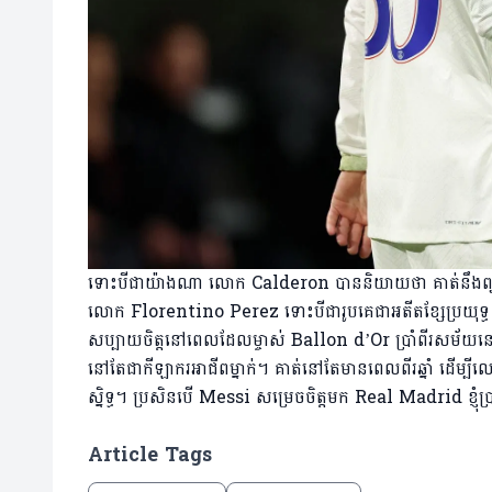
ទោះបីជាយ៉ាងណា លោក Calderon បាននិយាយថា​ គាត់នឹងព្យាយា
លោក Florentino Perez ទោះបីជារូបគេជាអតីតខ្សែប្រយុទ្ធ
សប្បាយចិត្តនៅពេលដែលម្ចាស់ Ballon d’Or ប្រាំពីរសម័យ
នៅតែជាកីឡាករអាជីពម្នាក់។ គាត់នៅតែមានពេលពីរឆ្នាំ ដើម្បី
ស្និទ្ធ។ ប្រសិនបើ Messi សម្រេចចិត្តមក Real Madrid ខ្ញុំ
Article Tags