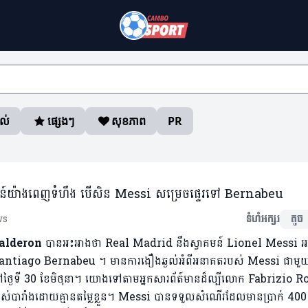
ាល់
ផ្សេងៗ
សុខភាព
PR
្វាគមន៍យ៉ាងពេញទំហឹង បើសិន Messi សម្រេចផ្ទេរទៅ Bernabeu
ws
ទំហំអក្សរ
តូច
lderon
បានអះអាងថា Real Madrid នឹងស្វាគមន៍ Lionel Messi អស់
ឹកដី Santiago Bernabeu ។ មានការងឿងឆ្ងល់អំពីអនាគតរបស់ Messi ជាមួ
ថ្ងៃទី 30 ខែមិថុនា។ យោងទៅតាមអ្នកសារព័ត៍មានដ៏ល្បីលោក Fabrizio
របស់បារាំងដោយគ្មានតម្លៃខ្លួន។ Messi បានទទួលសំណើរដែលមានប្រាក់ 400 ល