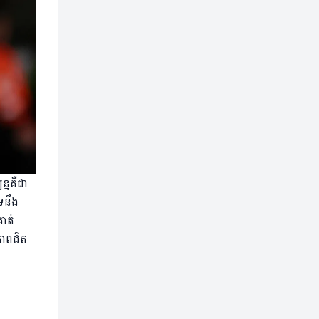
្នគឺជា
រនឹង
ាត់
ភាពជិត