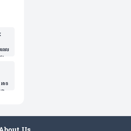
K
របពេល
ែរ
 អាច
ុមដោយ
About Us