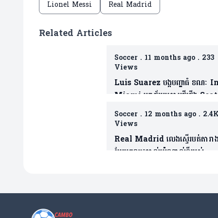
Lionel Messi
Real Madrid
Related Articles
Soccer
.
11 months ago
.
233
Views
Luis Suarez បង្កបញ្ហាធំ ខណៈ I
Miami បរាជ័យក្រោមថ្វីជើង Seat
Sounders ព្រឹត្តការណ៍ League
Soccer
.
12 months ago
.
2.4
Cup ផ្តាច់ព្រ័ត្រ(មាន១វីដេអូ)
Views
Real Madrid លេងស្ទើរបត់តារាង
បែរមកឈ្នះបាល់ប៉េណាល់ទីរបស់
Mbappe ទៅវិញ (មានវីដេអូ)