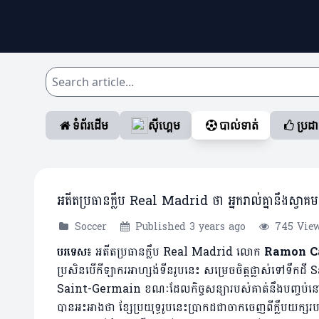
ទំព័រដើម
ស៊ីហ្គេម
បាល់ទាត់
ប្រដ
អតីតប្រធានក្លឹប Real Madrid ថា អ្នករាល់គ្នានឹងស
Soccer
Published 3 years ago
745 Vie
បរទេស៖
អតីតប្រធានក្លឹប Real Madrid លោក
Ramon Ca
ប្រសិនបើកីឡាករអាហ្សង់ទីនរូបនេះ សម្រេចចិត្តផ្លាស់ទៅទ
Saint-Germain ខណៈដែលកិច្ចសន្យារបស់គាត់នឹងបញ្ចប់នៅ
បានអះអាងថា ខ្សែប្រយុទ្ធរូបនេះប្រាកដជាចាកចេញពីក្លឹបយក្ស