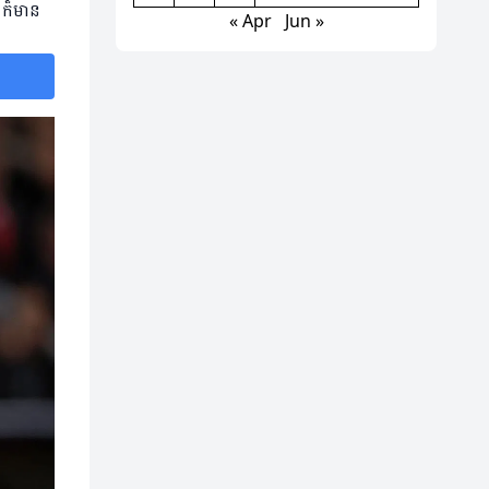
 ក៏មាន
« Apr
Jun »