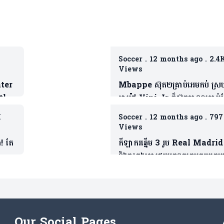
Soccer
.
12 months ago
.
2.4
Views
nter
Mbappe ស៊ុត២គ្រាប់អេមកប់ ស្
tle
អាម៉ៅ Vini Jr ក៏ស៊ុតបាន១គ្រាប់ដ
s
(មានវីដេអូ)
K
Soccer
.
12 months ago
.
797
Views
! តែ
កីឡាករឆ្នើម 3 រូប Real Madrid
និងចុះកុងត្រាផ្ទេរយកពួកគេមករួមក្រ
មិនចំណាយប្រាក់( មាន3 វីដេអូ)
Our Social Pages