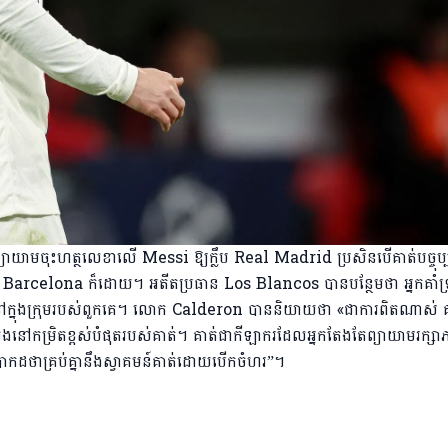
មចុះហត្ថលេខាលើ Messi ឱ្យក្លឹប Real Madrid ប្រសិនបើគាត់បច្ចុប្បន
 Barcelona ក៏ដោយ។ អតីតប្រធាន Los Blancos បានបន្ថែមថា អ្នកគាំទ្
នៅក្នុងក្រុមរបស់ពួកគេ។ លោក Calderon បាននិយាយថា «ជាការពិតណាស់ គ
លេងនៅកម្រិតខ្ពស់បំផុតរបស់គាត់។ គាត់ជាកីឡាករដែលអ្នកតែងតែព្យាយាមរក្សា
ប្រាកដថាគ្រប់គ្នានឹងស្វាគមន៍គាត់ដោយបើកចំហរ”។