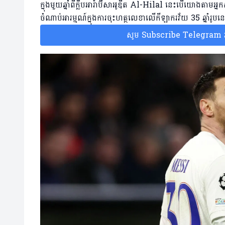
ក្នុងមួយឆ្នាំពីក្លឹបអារ៉ាប៊ីសាអូឌីត Al-Hilal នេះបើយោង
ចំណាប់អារម្មណ៍ក្នុងការចុះហត្ថលេខាលើកីឡាករវ័យ 35 ឆ្នាំរូប
សូម Subscribe Telegram រប