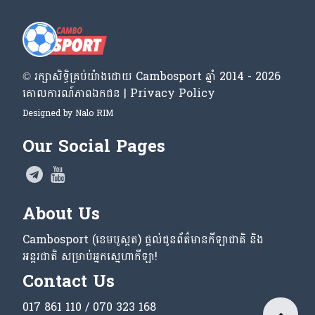
© រក្សា​សិទ្ធិ​គ្រប់​យ៉ាង​ដោយ​ Cambosport ឆ្នាំ 2014 - 2026
គោលការណ៍​ភាព​ឯកជន | Privacy Policy
Designed by
Nalo RIM
Our Social Pages
About Us
Cambosport (ខេមបូស្ពត) ផ្តល់ជូនព័ត៌មានកីឡាជាតិ និង
អន្តរជាតិ សម្រាប់អ្នកស្នេហាកីឡា!
Contact Us
017 861 110 / 070 323 168