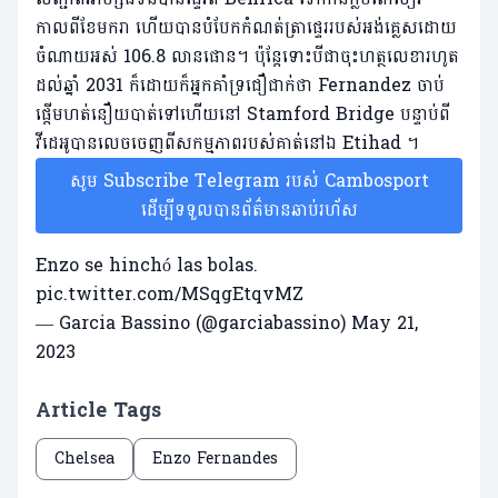
កាលពីខែមករា ហើយបានបំបែកកំណត់ត្រាផ្ទេររបស់អង់គ្លេសដោយ
ចំណាយអស់ 106.8 លានផោន។ ប៉ុន្តែទោះបីជាចុះហត្ថលេខារហូត
ដល់ឆ្នាំ 2031 ក៏ដោយក៏អ្នកគាំទ្រជឿជាក់ថា Fernandez ចាប់
ផ្តើមហត់នឿយបាត់ទៅហើយនៅ Stamford Bridge បន្ទាប់ពី
វីដេអូបានលេចចេញពីសកម្មភាពរបស់គាត់នៅឯ Etihad ។
សូម Subscribe Telegram របស់ Cambosport
ដើម្បីទទួលបានព័ត៌មានឆាប់រហ័ស
Enzo se hinchó las bolas.
pic.twitter.com/MSqgEtqvMZ
— Garcia Bassino (@garciabassino)
May 21,
2023
Article Tags
Chelsea
Enzo Fernandes