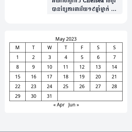
អីយ៉ាសស្ងាត់ៗ Chelsea ចែចូវ
បានខ្សែការពារវ័យ១៩ឆ្នាំម្នាក់ ក្នុង
តម្លៃប្រមាណ«៤២លានអឺរ៉ូ»
May 2023
M
T
W
T
F
S
S
1
2
3
4
5
6
7
8
9
10
11
12
13
14
15
16
17
18
19
20
21
22
23
24
25
26
27
28
29
30
31
« Apr
Jun »