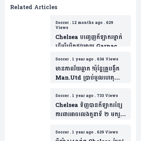
Related Articles
Soccer
.
12 months ago
.
629
Views
Chelsea បញ្ចេញកីឡាករម្នាក់
ដើម្បីបើកផ្លូវអោយ Garnacho
ចូលរួមជាមួយ
Soccer
.
1 year ago
.
634 Views
ពួកគេ(មាន២វីឌេអូ)
មានភាពវ័យឆ្លាត !ប៉ុន្តែគ្រូបង្វឹក
Man.Utd ប្រាប់មូលហេតុ
កីឡាកររូបនេះត្រូវចាក
ចេញ(មាន១វីដេអូ)
Soccer
.
1 year ago
.
733 Views
Chelsea ទិញបានកីឡាករខ្សែ
ការពារអាចលេងតួនាទី ២ មករួម
ក្រុម (មាន១វីដេអូ)
Soccer
.
1 year ago
.
629 Views