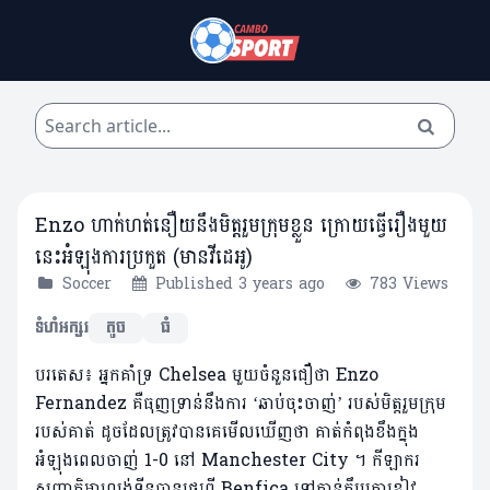
Enzo ហាក់ហត់នឿយនឹងមិត្តរួមក្រុមខ្លួន ក្រោយធ្វើរឿងមួយ
នេះអំឡុងការប្រកួត (មានវីដេអូ)
Soccer
Published 3 years ago
783 Views
ទំហំអក្សរ
តូច
ធំ
បរតេស៖ អ្នកគាំទ្រ Chelsea មួយចំនួនជឿថា Enzo
Fernandez គឺធុញទ្រាន់នឹងការ ‘ឆាប់ចុះចាញ់’ របស់មិត្តរួមក្រុម
របស់គាត់ ដូចដែលត្រូវបានគេមើលឃើញថា គាត់កំពុងខឹងក្នុង
អំឡុងពេលចាញ់ 1-0 នៅ Manchester City ។ កីឡាករ
សញ្ជាតិអាហ្សង់ទីនបានផ្ទេរពី Benfica ទៅកាន់ក្លឹបតោខៀវ