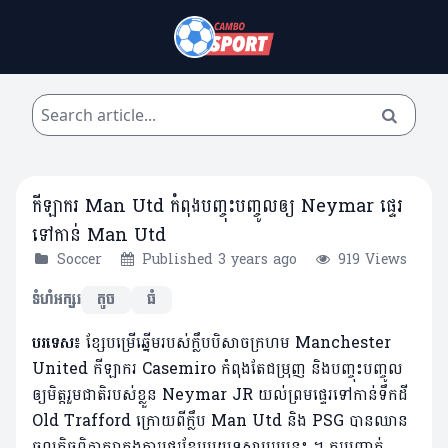
កីឡាករ Man Utd កំពុងបញ្ចុះបញ្ចូលឲ្យ Neymar ផ្ទេរ
ទៅកាន់ Man Utd
Soccer
Published 3 years ago
919 Views
ទំហំអក្សរ
តូច
ធំ
បរទេស៖
ខ្សែបម្រើឆ្នើមរបស់ក្លឹបបិសាចក្រហម Manchester
United កីឡាករ Casemiro កំពុងតែជម្រុញ និងបញ្ចុះបញ្ចូល
ឲ្យមិត្តរួមជាតិរបស់ខ្លួន Neymar JR យល់ព្រមផ្ទេរទៅកាន់ទឹកដី
Old Trafford ក្រោយពីក្លឹប Man Utd និង PSG បានឈាន
ចូលកិច្ចពិភាក្សាក្នុងការផ្ទេរខ្សែប្រយុទ្ធស្លាបរូបនេះ ។ គួរបញ្ជាក់