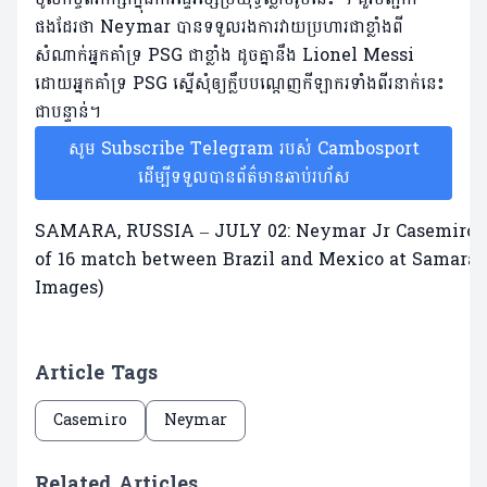
ផងដែរថា ​Neymar បានទទួលរងការវាយប្រហារជាខ្លាំងពី
សំណាក់អ្នកគាំទ្រ PSG ជាខ្លាំង ដូចគ្នានឹង Lionel Messi
ដោយអ្នកគាំទ្រ PSG ស្នើសុំឲ្យក្លឹបបណ្តេញកីឡាករទាំងពីរនាក់នេះ
ជាបន្ទាន់។
សូម Subscribe Telegram របស់ Cambosport
ដើម្បីទទួលបានព័ត៌មានឆាប់រហ័ស
SAMARA, RUSSIA – JULY 02: Neymar Jr Casemiro of 
of 16 match between Brazil and Mexico at Samara A
Images)
Article Tags
Casemiro
Neymar
Related Articles