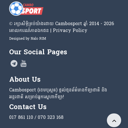
© រក្សា​សិទ្ធិ​គ្រប់​យ៉ាង​ដោយ​ Cambosport ឆ្នាំ 2014 - 2026
គោលការណ៍​ភាព​ឯកជន | Privacy Policy
Designed by
Nalo RIM
Our Social Pages
About Us
Cambosport (ខេមបូស្ពត) ផ្តល់ជូនព័ត៌មានកីឡាជាតិ និង
អន្តរជាតិ សម្រាប់អ្នកស្នេហាកីឡា!
Contact Us
017 861 110 / 070 323 168