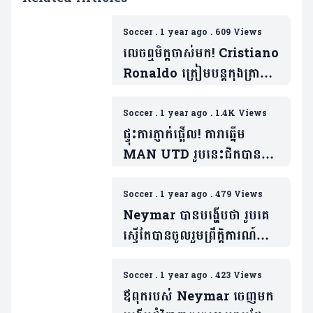
Soccer
.
1 year ago
.
609 Views
លេចឮមិត្តចាស់មក! Cristiano
Ronaldo ត្រៀមបន្តកុងត្រាថ្មី
ជាមួយ Al Nassr ភ្លែត
Soccer
.
1 year ago
.
1.4K Views
ផ្ទុះការភ្ញាក់ផ្អើល! តារាឆ្នើម
MAN UTD រូបនេះជិតបាន
ចាប់ដៃគូជាថ្មីជាមួយ
Cristiano Ronaldo
Soccer
.
1 year ago
.
479 Views
Neymar បានបង្ហើបថា រូបគេ
ស្ទើតែបានចូលរួមព្រឹត្តិការណ៍
FIFA Club World Cup​ តែ
ចុងក្រោយ..
Soccer
.
1 year ago
.
423 Views
ឪពុករបស់ Neymar ចេញមក