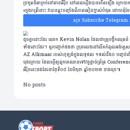
ប្រកួតដ៏អាក្រក់នៅពានអឺរ៉ុប នៅពេលរឿងបានកើតឡើង ក្រោយការផ្
«ក្នុងរាត្រីនោះ វាបានឆ្លុះបញ្ចាំងពីភាពអៀនខ្មាស់បំផុត ដ
សូម Subscribe Telegram រប
ដូចគ្នានោះដែរ លោក Kevin Nolan ដែលជាគ្រូបង្វឹកឈុតធំ We
ទាំងនោះដែរ។ គួរបញ្ជាក់ផងថា ក្រុមលេងនៅលីគកំពូលអង់គ
AZ Alkmaar របស់ហូឡង់ក្នុងលទ្ធផល ១ទល់នឹង០ បញ្ចប់ជើងទី២
ចុងក្រោយ ដែលធ្វើឲ្យពួកគេឈានទៅវគ្គផ្តាច់ព្រ័ត្រ Confere
អឺរ៉ុបនេះផងដែរនាថ្ងៃទី០៨ ខែមិថុនា ឆ្នាំ២០២៣ ខាងមុខ៕
No posts