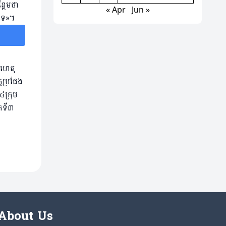
្ថែមថា
« Apr
Jun »
ញទេ»។
កហេតុ
ូប្រជែង
៤ក្រុម
ិតទី៣
About Us