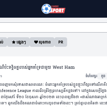
ាល់
ផ្សេងៗ
សុខភាព
PR
ប៉ះទង្គិចគ្នារបស់អ្នកគាំទ្រជាមួយ West Ham
ws
ទំហំអក្សរ
តូច
នចេញមកសុំទោសជាសាធារណៈ ចំពោះអ្នកគាំទ្ររបស់ខ្លួនផ្ទុះហឹង្សាទៅលើភាគីខ
ence League កាលពីរាត្រីថ្ងៃព្រហស្បតិ៍កន្លងទៅ។ នៅក្នុងសេចក្តីថ្លែ
្ងៃសៅរ៍ ទី២០ ខែឧសភា ឆ្នាំ២០២៣ នេះបានឲ្យដឹងថា «ជាសំណាងអាក្រក់ ក
ះទេ។ ពួកយើងនឹងគណនាចំពោះការខូចខាតទាំងនេះ។ គ្រប់គ្នាបានគិតថា នេះជ