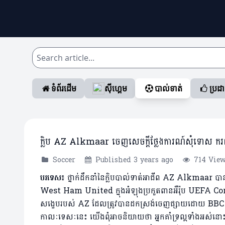
ទំព័រដើម
ស៊ីហ្គេម
បាល់ទាត់
ប្រដ
ក្លិប AZ Alkmaar ចេញសេចក្តីថ្លែងការណ៍សុំទោស ករណី
Soccer
Published 3 years ago
714 Vie
បរទេស៖
ថ្នាក់ដឹកនាំនៃក្លិបបាល់ទាត់អាជីព AZ Alkmaar បា
West Ham United ក្នុងអំឡុងប្រកួតពានអឺរ៉ុប UEFA Confer
សង្ខេបរបស់ AZ ដែលត្រូវបានដកស្រង់ចេញផ្សាយដោយ BBC នាថ
កាលៈទេសៈនេះ យើងពុំអាចនិយាយថា អ្នកគាំទ្រល្អទាំងអស់នោ