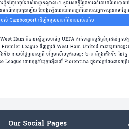
តុំកញ្ចែបញ្ចប់របស់អាជ្ញាកណ្តាល»។ ក្នុងសេចក្តីថ្លែងការណ៍នោះដដែលបានបន
ោយពុំមែនមកពីការប្រកួតឡើយ តែបង្កឡើងដោយអាកប្បកិរិយារបស់អ្នកទស្សនាទៅវិ
ស់ Cambosport ដើម្បីទទួលបានព័ត៌មានឆាប់រហ័ស
st Ham ក៏បានស្នើឲ្យសហព័ន្ធ UEFA ដាក់ទណ្ឌកម្មដ៏ធ្ងន់ធ្ងរដល់អ្នកបង្
្លេស Premier League គឺញញួរធំ West Ham United បានបន្តយកឈ្នះគ
 នាយប់ថ្ងៃព្រហស្បតិ៍ បន្ថែមលើលទ្ធផលឈ្នះ ២-១ ពីក្នុងជើងទី១ នៃវគ្គ 
nce League ដោយត្រូវប៉ះក្រុមអ៉ីតាលី Fiorentina ក្នុងការប្រជែងពានកម្រ
Our Social Pages