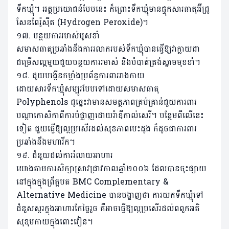
ទឹកឃ្មុំ។ អត្ថប្រយោជន៍បែបនេះ ក៏ព្រោះទឹកឃ្មុំមានផ្ទុកសារធាតុអ៊ីដ្រូ
សែនពែរ៉ូស៊ីត (Hydrogen Peroxide)។
១៧. បន្ថយការរមាស់មូសខាំ
សមាសធាតុប្រឆាំងនឹងការរលាករបស់ទឹកឃ្មុំបានធ្វើឱ្យវាក្លាយជា
ជម្រើសល្អមួយជួយបន្ថយការរមាស់ និងបំបាត់ត្រង់ស្នាមមុខខាំ។
១៨. ជួយបង្កើនកម្លាំងប្រព័ន្ធការពាររាងកាយ
ដោយសារទឹកឃ្មុំសម្បូរបែបទៅដោយសមាសធាតុ
Polyphenols ដូច្នេះវាមានសមត្ថភាពគ្រប់គ្រាន់ជួយការពារ
បណ្តាកោសិកាពីការបំផ្លាញដោយរ៉ាឌីកាល់សេរី។ បន្ថែមពីលើនេះ
ទៀត ជួយធ្វើឱ្យល្អប្រសើរដល់សុខភាពបេះដូង ក៏ដូចជាការពារ
ប្រឆាំងនឹងមហារីក។
១៩. ជំនួយដល់ការរំលាយអាហារ
យោងតាមការសិក្សាស្រាវជ្រាវកាលឆ្នាំ២០០៦ ដែលបានចុះផ្សាយ
នៅក្នុងក្នុងព្រឹត្តបត BMC Complementary &
Alternative Medicine បានបង្ហាញថា ការយកទឹកឃ្មុំទៅ
ជំនួសស្ករក្នុងអាហារកែច្នៃរួច គឺអាចធ្វើឱ្យល្អប្រសើរដល់ពពួកអតិ
សុខុមកាយក្នុងពោះវៀន។