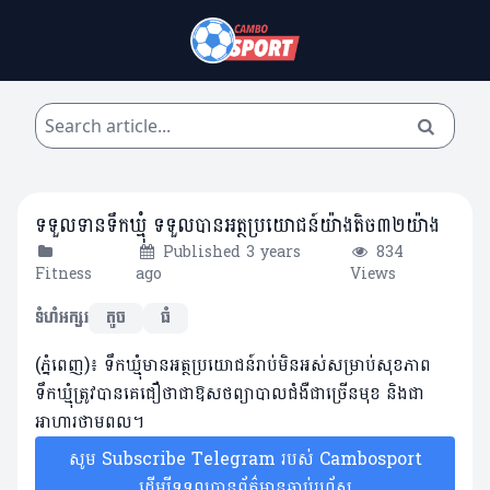
ទទួលទានទឹកឃ្មុំ ទទួលបានអត្ថប្រយោជន៍យ៉ាងតិច៣២យ៉ាង
Published 3 years
834
Fitness
ago
Views
ទំហំអក្សរ
តូច
ធំ
(ភ្នំពេញ)៖ ទឹកឃ្មុំមានអត្ថប្រយោជន៍រាប់មិនអស់សម្រាប់សុខភាព
ទឹកឃ្មុំត្រូវបានគេជឿថាជាឱសថព្យាបាលជំងឺជាច្រើនមុខ និងជា
អាហារថាមពល។
សូម Subscribe Telegram របស់ Cambosport
ដើម្បីទទួលបានព័ត៌មានឆាប់រហ័ស