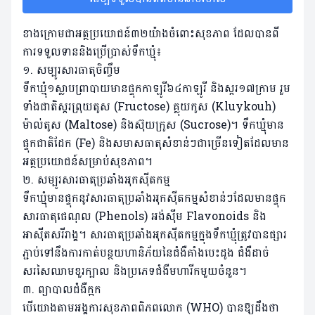
ខាងក្រោមជាអត្ថប្រយោជន៍៣២យ៉ាងចំពោះសុខភាព ដែលបានពី
ការទទួលទាននិងប្រើប្រាស់ទឹកឃ្មុំ៖
១. សម្បូរសារធាតុចិញ្ចឹម
ទឹកឃ្មុំ១ស្លាបព្រាបាយមានផ្ទុកកាឡូរី៦៤កាឡូរី និងស្ករ១៧ក្រាម រួម
ទាំងជាតិស្ករព្រុយតូស (Fructose) គ្លុយកូស (Kluykouh)
ម៉ាល់តូស (Maltose) និងស៊ុយក្រូស (Sucrose)។ ទឹកឃ្មុំមាន
ផ្ទុកជាតិដែក (Fe) និងសមាសធាតុសំខាន់ៗជាច្រើនទៀតដែលមាន
អត្ថប្រយោជន៍សម្រាប់សុខភាព។
២. សម្បូរសារធាតុប្រឆាំងអុកស៊ីតកម្ម
ទឹកឃ្មុំមានផ្ទុកនូវសារធាតុប្រឆាំងអុកស៊ីតកម្មសំខាន់ៗដែលមានផ្ទុក
សារធាតុផេណុល (Phenols) អង់ស៊ីម Flavonoids និង
អាស៊ីតសរីរាង្គ។ សារធាតុប្រឆាំងអុកស៊ីតកម្មក្នុងទឹកឃ្មុំត្រូវបានផ្សារ
ភ្ជាប់ទៅនឹងការកាត់បន្ថយហានិភ័យនៃជំងឺគាំងបេះដូង ជំងឺដាច់
សរសៃឈាមខួរក្បាល និងប្រភេទជំងឺមហារីកមួយចំនួន។
៣. ព្យាបាលជំងឺក្អក
បើយោងតាមអង្គការសុខភាពពិភពលោក (WHO) បានឱ្យដឹងថា