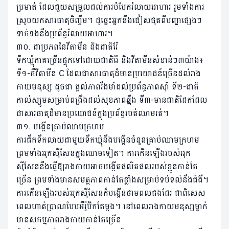
ប្រមាត់ ដែលជួយសម្រួលដល់ការបំបែករំលាយអាហារ រួមទាំងការ
ស្រូបយកសារធាតុចិញ្ចឹម។ ដូច្នេះអ្នកនឹងជៀសផុតពីបញ្ហាផ្សេងៗ
ទាក់ទងនឹងប្រព័ន្ធរំលាយអាហារ។
៣០. ជាប្រភពនៃវីតាមីន និងជាតិរ៉ែ
ទឹកឃ្មុំភាគច្រើនផ្ទុកទៅដោយជាតិរ៉ែ និងវីតាមីនសំខាន់ៗ៣យ៉ាង៖
ទី១-គឺវីតាមីន C ដែលជាសារធាតុដ៏មានប្រយោជន៍ច្រើនដល់រាង
កាយមនុស្ស ដូចជា ផ្តល់ភាពរឹងមាំដល់ប្រព័ន្ធភាពស៊ាំ ទី២-ជាតិ
កាល់ស្យូមសម្រាប់ពង្រឹងដល់សុខភាពឆ្អឹង ទី៣-មានជាតិដែកដែល
ជាសារធាតុដ៏មានប្រយោជន៍ក្នុងប្រព័ន្ធរបត់ឈាមរត់។
៣១. បង្កើនគ្រាប់ឈាមក្រហម
ការផឹកទឹកលាយជាមួយទឹកឃ្មុំនឹងបង្កើនចំនួនគ្រាប់ឈាមក្រហម
ព្រមទាំងអុកស៊ីសែនក្នុងឈាមទៀត។ ការកើនឡើងរបស់អុក
ស៊ីសែននឹងធ្វើឱ្យរាងកាយអាចបង្កើតផលិតផលរបស់ខ្លួនកាន់តែ
ច្រើន ព្រមទាំងមានសមត្ថភាពកាន់តែខ្លាំងសម្រាប់ទប់ទល់នឹងជំងឺ។
ការកើនឡើងរបស់អុកស៊ីសែនក៏បង្កើនថាមពលផងដែរ ជាពិសេស
ពេលហាត់ប្រាណបែបអឺរ៉ូប៊ិកតែម្តង។ នៅពេលរាងកាយមនុស្សម្នាក់
មានសកម្មភាពរាងកាយកាន់តែច្រើន