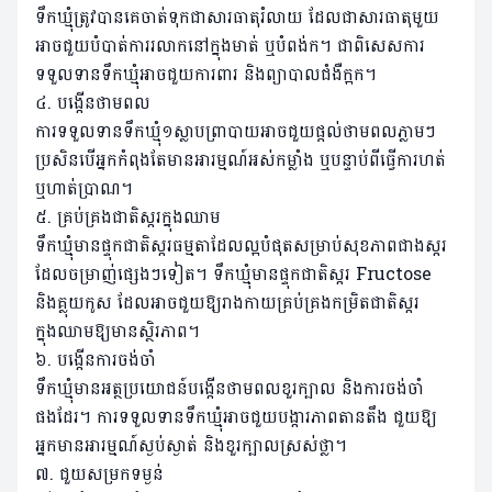
ទឹកឃ្មុំត្រូវបានគេចាត់ទុកជាសារធាតុរំលាយ ដែលជាសារធាតុមួយ
អាចជួយបំបាត់ការរលាកនៅក្នុងមាត់ ឬបំពង់ក។ ជាពិសេសការ
ទទួលទានទឹកឃ្មុំអាចជួយការពារ និងព្យាបាលជំងឺក្អក។
៤. បង្កើនថាមពល
ការទទួលទានទឹកឃ្មុំ១ស្លាបព្រាបាយអាចជួយផ្តល់ថាមពលភ្លាមៗ
ប្រសិនបើអ្នកកំពុងតែមានអារម្មណ៍អស់កម្លាំង ឬបន្ទាប់ពីធ្វើការហត់
ឬហាត់ប្រាណ។
៥. គ្រប់គ្រងជាតិស្ករក្នុងឈាម
ទឹកឃ្មុំមានផ្ទុកជាតិស្ករធម្មតាដែលល្អបំផុតសម្រាប់សុខភាពជាងស្ករ
ដែលចម្រាញ់ផ្សេងៗទៀត។ ទឹកឃ្មុំមានផ្ទុកជាតិស្ករ Fructose
និងគ្លុយកូស ដែលអាចជួយឱ្យរាងកាយគ្រប់គ្រងកម្រិតជាតិស្ករ
ក្នុងឈាមឱ្យមានស្ថិរភាព។
៦. បង្កើនការចង់ចាំ
ទឹកឃ្មុំមានអត្ថប្រយោជន៍បង្កើនថាមពលខួរក្បាល និងការចង់ចាំ
ផងដែរ។ ការទទួលទានទឹកឃ្មុំអាចជួយបង្ការភាពតានតឹង ជួយឱ្យ
អ្នកមានអារម្មណ៍ស្ងប់ស្ងាត់ និងខួរក្បាលស្រស់ថ្លា។
៧. ជួយសម្រកទម្ងន់