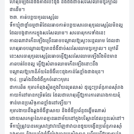
ហេតុចម្បងនៃជំងឺគាំងបេះដូង និងជំងឺដាច់សរសៃឈាមខួរក្បាល
ជាដើម។
២៣. កាត់បន្ថយកូលេស្តេរ៉ុល
ទឹកឃ្មុំជាថ្នាំធម្មជាតិដែលអាចកាត់បន្ថយសារធាតុកូលេស្តេរ៉ុលមិនល្អ
ដែលបង្កជាកករក្នុងសរសៃឈាម។ សារធាតុកករទាំងនេះ
កាលណាវាកើនឡើងច្រើនអាចបណ្ដាលឱ្យស្ទះចរន្តឈាម ដែលជា
ហេតុអាចបណ្តាលឱ្យមានជំងឺដាច់សរសៃឈាមខួរក្បាល។ ក្រៅពី
នេះសារធាតុកូលេស្តេរ៉ុលអាចធ្វើឱ្យសរសៃឈាមឡើងរឹងមិនមាន
ភាពបត់បែនល្អ ធ្វើឱ្យសំពាធឈាមកើនឡើងនោះនឹង
បណ្តាលឱ្យហានិភ័យនៃជំងឺបេះដូងកាន់តែខ្លាំងជាងមុន។
២៤. ប្រឆាំងនឹងជំងឺក្អកចំពោះកុមារ
ជាការពិត កុមារកំពុងស្ថិតក្នុងវ័យលូតលាស់ ដូច្នេះប្រព័ន្ធភាពស៊ាំរាង
កាយក៏នៅមានកម្រិតដែរ ដែលជាហេតុធ្វើឱ្យការការពាររាងកាយពុំ
ទាន់មានប្រសិទ្ធភាពខ្លាំងនៅឡើយ។
កុមារងាយនឹងឆ្លងជំងឺផ្តាសាយ និងជំងឺប្រព័ន្ធដង្ហើមណាស់
ដោយសារកត្តានៃភាពគ្មានអនាម័យនៅក្នុងបរិស្ថានដែលខ្លួនរស់នៅ។
ទឹកឃ្មុំត្រូវបានគេស្រាវជ្រាវឃើញថាវាបានជួយបង្កើនប្រព័ន្ធភាពស៊ាំ
រាងកាយ និងប្រឆាំងជំងឺយ៉ាងមានប្រសិទ្ធភាព ហើយធ្វើឱ្យអាការនៃ