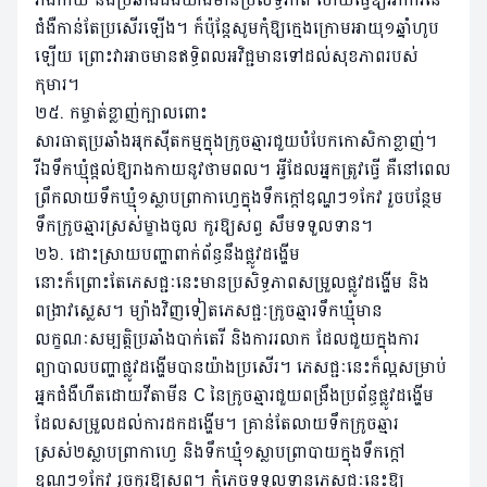
ជំងឺកាន់តែប្រសើរឡើង។ ក៏ប៉ុន្តែសូមកុំឱ្យក្មេងក្រោមអាយុ១ឆ្នាំហូប
ឡើយ ព្រោះវាអាចមានឥទ្ធិពលអវិជ្ជមានទៅដល់សុខភាពរបស់
កុមារ។
២៥. កម្ចាត់ខ្លាញ់ក្បាលពោះ
សារធាតុប្រឆាំងអុកស៊ីតកម្មក្នុងក្រូចឆ្មារជួយបំបែកកោសិកាខ្លាញ់។
រីឯទឹកឃ្មុំផ្តល់ឱ្យរាងកាយនូវថាមពល។ អ្វីដែលអ្នកត្រូវធ្វើ គឺនៅពេល
ព្រឹកលាយទឹកឃ្មុំ១ស្លាបព្រាកាហ្វេក្នុងទឹកក្ដៅឧណ្ហៗ១កែវ រួចបន្ថែម
ទឹកក្រូចឆ្មារស្រស់ម្ខាងចូល កូរឱ្យសព្វ សឹមទទួលទាន។
២៦. ដោះស្រាយបញ្ហាពាក់ព័ន្ធនឹងផ្លូវដង្ហើម
នោះក៏ព្រោះតែភេសជ្ជៈនេះមានប្រសិទ្ធភាពសម្រួលផ្លូវដង្ហើម និង
ពង្រាវស្លេស។ ម្យ៉ាងវិញទៀតភេសជ្ជៈក្រូចឆ្មារទឹកឃ្មុំមាន
លក្ខណៈសម្បត្តិប្រឆាំងបាក់តេរី និងការរលាក ដែលជួយក្នុងការ
ព្យាបាលបញ្ហាផ្លូវដង្ហើមបានយ៉ាងប្រសើរ។ ភេសជ្ជៈនេះក៏ល្អសម្រាប់
អ្នកជំងឺហឺតដោយវីតាមីន C នៃក្រូចឆ្មារជួយពង្រឹងប្រព័ន្ធផ្លូវដង្ហើម
ដែលសម្រួលដល់ការដកដង្ហើម។ គ្រាន់តែលាយទឹកក្រូចឆ្មារ
ស្រស់២ស្លាបព្រាកាហ្វេ និងទឹកឃ្មុំ១ស្លាបព្រាបាយក្នុងទឹកក្ដៅ
ឧណ្ហៗ១កែវ រួចកូរឱ្យសព្វ។ កុំភ្លេចទទួលទានភេសជ្ជៈនេះឱ្យ