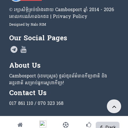
© រក្សា​សិទ្ធិ​គ្រប់​យ៉ាង​ដោយ​ Cambosport ឆ្នាំ 2014 - 2026
គោលការណ៍​ភាព​ឯកជន | Privacy Policy
Designed by
Nalo RIM
Our Social Pages
About Us
Cambosport (ខេមបូស្ពត) ផ្តល់ជូនព័ត៌មានកីឡាជាតិ និង
អន្តរជាតិ សម្រាប់អ្នកស្នេហាកីឡា!
Contact Us
017 861 110 / 070 323 168
Dark