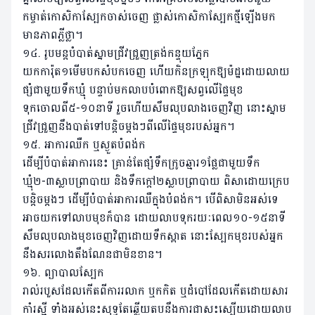
កម្ចាត់កោសិកាស្បែកចាស់ចេញ ផ្លាស់កោសិកាស្បែកថ្មីឡើងមក
មានភាពភ្លីថ្លា។
១៤. រូបមន្តបំបាត់ស្នាមជ្រីវជ្រួញត្រង់កន្ទុយភ្នែក
យកការ៉ុត១មើមបកសំបកចេញ ហើយកិនក្រឡុកឱ្យម៉ដ្ឋដោយលាយ
ផ្សំជាមួយទឹកឃ្មុំ បន្ទាប់មកលាបបំពោកឱ្យសព្វលើផ្ទៃមុខ
ទុកចោលពី៥-១០នាទី រួចហើយសឹមលុបលាងចេញវិញ នោះស្នាម
ជ្រីវជ្រួញនឹងបាត់ទៅបន្តិចម្តងៗពីលើផ្ទៃមុខរបស់អ្នក។
១៥. អាការឈឺក ឬស្ងួតបំពង់ក
ដើម្បីបំបាត់អាការនេះ គ្រាន់តែផ្សំទឹកក្រូចឆ្មារ១ផ្លែជាមួយទឹក
ឃ្មុំ២-៣ស្លាបព្រាបាយ និងទឹកក្តៅ២ស្លាបព្រាបាយ ពិសាដោយក្រេប
បន្តិចម្តងៗ ដើម្បីបំបាត់អាការឈឺក្នុងបំពង់ក។ បើពិសាមិនអស់ទេ
អាចយកទៅលាបមុខក៏បាន ដោយលាបទុករយៈពេល១០-១៥នាទី
សឹមលុបលាងមុខចេញវិញដោយទឹកស្អាត នោះស្បែកមុខរបស់អ្នក
នឹងសរលោងតឹងណែនជាមិនខាន។
១៦. ព្យាបាលស្បែក
រាល់របួសដែលកើតពីការរលាក ឬកកិត ឬដំបៅដែលកើតដោយសារ
កាំរស្មី ទាំងអស់នេះសុទ្ធតែឆ្លើយតបនឹងការជាសះស្បើយដោយលាប