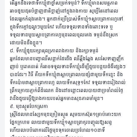
តើអ្នកដឹងទេថាទឹកឃ្មុំជាថ្នាំសម្រក់ទម្ងន់? ទឹកឃ្មុំមានសមត្ថភាព
អាចជួយដុតបំផ្លាញជាតិខ្លាញ់នៅក្នុងរាងកាយ សូម្បីតែនៅពេល
ដែលអ្នកកំពុងគេង។ អ្នកដាក់ប្រើប្រាស់ទឹកឃ្មុំ១ស្លាបព្រាកាហ្វេទៅ
ក្នុងទឹកក្តៅឧណ្ហៗមួយកែវ ហើយទទួលទានទាំងពោះទទេ ឬ
ទទួលទានមួយស្លាបព្រាកាហ្វេមុនពេលចូលគេង ទម្ងន់នឹងស្រក
ដោយមិនដឹងខ្លួន។
៨. ទឹកឃ្មុំជួយរក្សាតុល្យភាពរាងកាយ និងរក្សាទម្ងន់
អ្នកដែលមានបញ្ហាឈឺសន្លាក់ដៃជើង ឈឺឆ្អឹងឆ្អែង សរសៃទាញញឹក
ញាប់ ឬរោគធាត់ ក៏អាចទទួលទានទឹកឃ្មុំដើម្បីជួយបន្ថយជំងឺផ្សេងៗ
បានដែរ។ វិធី គឺយកទឹកឃ្មុំ៣ស្លាបព្រាលាយផ្សំជាមួយទឹកខ្មេះ និង
ទឹកប៉ោម៣ស្លាបព្រាកាហ្វេ លាយទឹកសុទ្ធ១កែវ ទទួលទានរៀងរាល់
ព្រឹកក្រោយភ្ញាក់ពីដំណេក និងនៅចន្លោះពេលបាយជាប្រចាំរាល់ថ្ងៃ
វានឹងជួយធ្វើឱ្យរាងកាយរបស់អ្នកមានសុខភាពមាំមួន។
៩. មុខស្ងួតបែកស្រកា
ស្ត្រីដែលមានស្បែកមុខក្រៀមស្ងួត សូមយកស៊ុត១គ្រាប់គោះយក
ផ្នែកក្រហម លាយជាមួយទឹកឃ្មុំ១ស្លាបព្រាកូរបញ្ចូលឱ្យសព្វ
ហើយលាបបំពោកលើផ្ទៃមុខទុកចោលប្រហែល១០នាទី