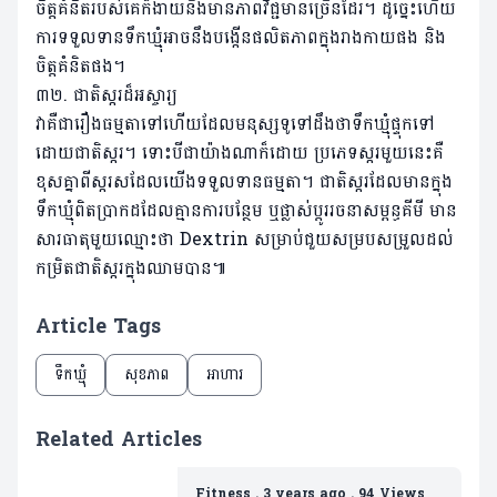
ចិត្តគំនិតរបស់គេក៏ងាយនឹងមានភាពវិជ្ជមានច្រើនដែរ។ ដូច្នេះហើយ
ការទទួលទានទឹកឃ្មុំអាចនឹងបង្កើនផលិតភាពក្នុងរាងកាយផង និង
ចិត្តគំនិតផង។
៣២. ជាតិស្ករដ៏អស្ចារ្យ
វាគឺជារឿងធម្មតាទៅហើយដែលមនុស្សទូទៅដឹងថាទឹកឃ្មុំផ្ទុកទៅ
ដោយជាតិស្ករ។ ទោះបីជាយ៉ាងណាក៏ដោយ ប្រភេទស្ករមួយនេះគឺ
ខុសគ្នាពីស្ករសដែលយើងទទួលទានធម្មតា។ ជាតិស្ករដែលមានក្នុង
ទឹកឃ្មុំពិតប្រាកដដែលគ្មានការបន្ថែម ឬផ្លាស់ប្ដូររចនាសម្ពន្ធគីមី មាន
សារធាតុមួយឈ្មោះថា Dextrin សម្រាប់ជួយសម្របសម្រួលដល់
កម្រិតជាតិស្ករក្នុងឈាមបាន៕
Article Tags
ទឹកឃ្មុំ
សុខភាព
អាហារ
Related Articles
Fitness
.
3 years ago
.
94 Views