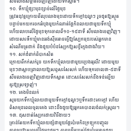
សឹមលាងសម្អាតចេញវិញដោយទឹកស្អាត។
១០. ទឹកឃ្មុំផ្សះមុនខ្សាច់លើផ្ទៃមុខ
ត្រូវអនុវត្តក្រោយពីលុបលាងមុខដោយទឹកក្តៅឧណ្ហៗ រួចជូតឱ្យស្ងួត
បន្ទាប់មកយកចេកអំបូងមួយកំណាត់ផ្លែកិនលាយជាមួយទឹកឃ្មុំ
ហើយលាបលើផ្ទៃមុខទុកចោលពី១០-១៥នាទី សឹមលាងចេញវិញ។
ដោយសារទឹកឃ្មុំមានអង់ស៉ីមអាចធ្វើឱ្យស្បែកមុខរបស់អ្នកមាន
សំណើមត្រជាក់ និងជួយបំប៉នស្បែកឱ្យសខ្ចីក្មេងជាងវ័យ។
១១. សក់ជំពាក់ពិបាកសិត
ក្រោយពីកក់សក់រួច យកទឹកឃ្មុំលាយជាមួយប្រេងអូលីវ ដោយមួយ
មុខៗ៣ស្លាបព្រាលាយឱ្យសព្វសរសៃសក់ ហើយទុកចោល៣-៥នាទី
សឹមលាងចេញវិញដោយទឹកស្អាត នោះសរសៃសក់នឹងទន់ល្មើយ
គួរឱ្យស្រឡាញ់។
១២. គេងមិនលក់
សូមយកទឹកឃ្មុំលាយជាមួយទឹកក្តៅឧណ្ហៗឬទឹកដោះគោក្តៅ ហើយ
ពិសាមុនពេលចូលគេង នោះនឹងជួយឱ្យអ្នកគេបានលង់លក់ស្រួល។
១៣. ដុសខាត់ស្បែកដោយវិធីងាយៗ
គ្រាន់តែយកទឹកឃ្មុំលាយផ្សំជាមួយផ្លែប៉ោមកិនក្រឡុកបញ្ចូល
គ្នាលាបឱ្យសព្វលើផ្ទៃមុខថ្នមៗ ភាពគ្រើមរបស់ផ្លែប៉ោមអាចជួយ