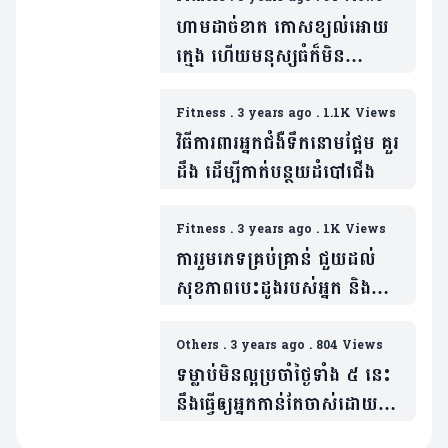
ហាមដាច់ខាត កោសខ្យល់អោយ
ក្មេង ហើយមនុស្សធំក៏មិន
គួរកោសខ្យល់ដែរ!
Fitness
.
3 years ago
.
1.1K Views
វិធីការពារអ្នកជំងឺទឹកនោមផ្អែម គួរ
ដឹង ដើម្បីកាត់បន្ថយដំបៅជើង
Fitness
.
3 years ago
.
1K Views
ការរួមភេទគ្រប់គ្រាន់ ជួយដល់
សុខភាពបេះដូងរបស់អ្នក និងកាត់
បន្ថយការស្រ្តេស បានយ៉ាងមាន
ប្រសិទ្ធភាព
Others
.
3 years ago
.
804 Views
ទម្លាប់មិនល្អប្រចាំថ្ងៃទាំង ៥ នេះ
នឹងធ្វើឲ្យអ្នកកាន់តែចាស់ដោយ
មិនដឹងខ្លួន