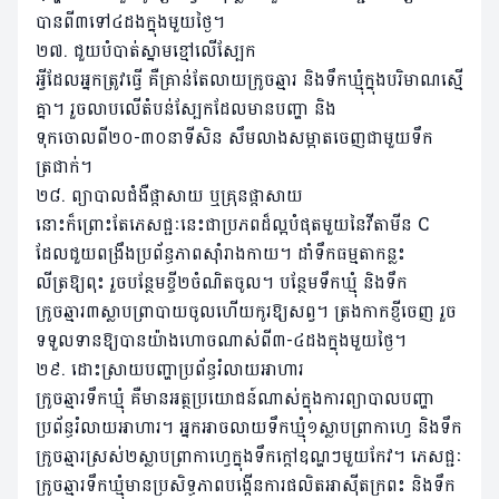
បានពី៣ទៅ៤ដងក្នុងមួយថ្ងៃ។
២៧. ជួយបំបាត់ស្នាមខ្មៅលើស្បែក
អ្វីដែលអ្នកត្រូវធ្វើ គឺគ្រាន់តែលាយក្រូចឆ្មារ និងទឹកឃ្មុំក្នុងបរិមាណស្មើ
គ្នា។ រួចលាបលើតំបន់ស្បែកដែលមានបញ្ហា និង
ទុកចោលពី២០-៣០នាទីសិន សឹមលាងសម្អាតចេញជាមួយទឹក
ត្រជាក់។
២៨. ព្យាបាលជំងឺផ្ដាសាយ ឬគ្រុនផ្តាសាយ
នោះក៏ព្រោះតែភេសជ្ជៈនេះជាប្រភពដ៏ល្អបំផុតមួយនៃវីតាមីន C
ដែលជួយពង្រឹងប្រព័ន្ធភាពស៊ាំរាងកាយ។ ដាំទឹកធម្មតាកន្លះ
លីត្រឱ្យពុះ រួចបន្ថែមខ្ចី២ចំណិតចូល។ បន្ថែមទឹកឃ្មុំ និងទឹក
ក្រូចឆ្មារ៣ស្លាបព្រាបាយចូលហើយកូរឱ្យសព្វ។ ត្រងកាកខ្ញីចេញ រួច
ទទួលទានឱ្យបានយ៉ាងហោចណាស់ពី៣-៤ដងក្នុងមួយថ្ងៃ។
២៩. ដោះស្រាយបញ្ហាប្រព័ន្ធរំលាយអាហារ
ក្រូចឆ្មារទឹកឃ្មុំ គឺមានអត្ថប្រយោជន៍ណាស់ក្នុងការព្យាបាលបញ្ហា
ប្រព័ន្ធរំលាយអាហារ។ អ្នកអាចលាយទឹកឃ្មុំ១ស្លាបព្រាកាហ្វេ និងទឹក
ក្រូចឆ្មារស្រស់២ស្លាបព្រាកាហ្វេក្នុងទឹកក្តៅឧណ្ហៗមួយកែវ។ ភេសជ្ជៈ
ក្រូចឆ្មារទឹកឃ្មុំមានប្រសិទ្ធភាពបង្កើនការផលិតអាស៊ីតក្រពះ និងទឹក