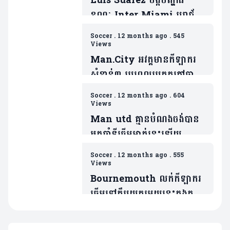
Luis Suarez បង្កបញ្ហាធំ
ខណៈ Inter Miami បរាជ័យ
ក្រោមថ្វីជើង Seattle
Soccer
.
12 months ago
.
545
Sounders ព្រឹត្តការណ៍
Views
Leagues Cup
Man.City អវត្តមានកីឡាករ
ផ្តាច់ព្រ័ត្រ(មាន១វីដេអូ)
សំខាន់៣ រូបពេលប្រកួតកៅឆាយ
EPL ជាមួយម្ចាស់ផ្ទះ Wolver
Soccer
.
12 months ago
.
604
Views
Man utd គ្មានបំណងចង់បាន
អ្នកចាំទីឆ្នើមម្នាក់នេះឡើយ
ទោះបីជារូបគេទើបប្រកាសចែក
Soccer
.
12 months ago
.
555
ផ្លូវជាមួយនឹងក្លឹបខ្លួនក៏ដោយ
Views
Bournemouth លក់កីឡាករ
ឆ្នើមទៅក្លឹបយក្សមួយនេះក្នុងតម្លៃ
គួរសម(មាន១វីដេអូ)