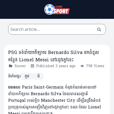
PSG ចង់នាំយកកីឡាករ Bernardo Silva មកជំនួស
កន្លែង Lionel Messi នៅរដូវក្តៅនេះ
Soccer
Published 3 years ago
798 Views
ទំហំអក្សរ
តូច
ធំ
បរទេស៖
Paris Saint-Germain កំពុងកំណត់គោលដៅ
នាំយកកីឡាករ Bernardo Silva ដែលមានសញ្ជាតិ
Portugal របស់ក្លិប Manchester City ដើម្បីពង្រឹងតំបន់
ប្រយុទ្ធរបស់ពួកគេឡើងវិញនៅរដូវក្តៅនេះ ខណៈដែល Lionel
Messi គ្រោងនឹងចាកចេញ៕