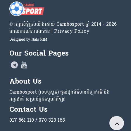
© រក្សា​សិទ្ធិ​គ្រប់​យ៉ាង​ដោយ​ Cambosport ឆ្នាំ 2014 - 2026
គោលការណ៍​ភាព​ឯកជន | Privacy Policy
Designed by
Nalo RIM
Our Social Pages
About Us
Cambosport (ខេមបូស្ពត) ផ្តល់ជូនព័ត៌មានកីឡាជាតិ និង
អន្តរជាតិ សម្រាប់អ្នកស្នេហាកីឡា!
Contact Us
017 861 110 / 070 323 168