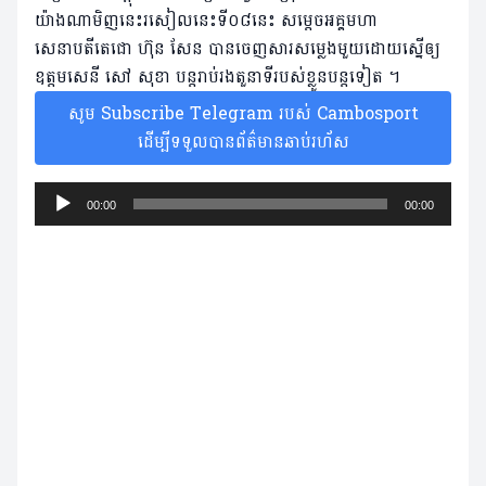
យ៉ាងណាមិញនេះរសៀលនេះទី០៨នេះ សម្តេចអគ្គមហា
សេនាបតីតេជោ ហ៊ុន សែន បានចេញសារសម្លេងមួយដោយស្នើឲ្យ
ឧត្តមសេនី សៅ សុខា បន្តរាប់រងតួនាទីរបស់ខ្លួនបន្តទៀត ។
សូម Subscribe Telegram របស់ Cambosport
ដើម្បីទទួលបានព័ត៌មានឆាប់រហ័ស
Audio
00:00
00:00
Player