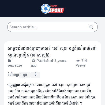
សម្តេចអំពាវនាងឲ្យឧត្តមសេនី សៅ សុខា បន្តដឹកនាំបាល់ទាត់
កម្ពុជាបន្តទៀត (សារសម្លេង)
Published 3 years
714
seagame
ago
Views
ទំហំអក្សរ
តូច
ធំ
បច្ចុប្បន្នភា
ពស៊ីហ្គេម៖
លោកឧត្តម សៅ​ សុខា បានប្រកាសជាផ្លូវ
ការណ៍ថា គាត់សម្រេចចិត្តលាលែងពីដំណែងជាប្រធានសហព័ន្ធ
បាល់ទាត់កម្ពុជាកាលពីយប់ថ្ងៃអាទិត្យទី០៧ខែឧសភា បន្ទាប់ពីក្រុម
ជម្រើសជាតិកម្ពុជាបរាជ័យក្រោយថ្វីជើងក្រុមមីយ៉ាន់ម៉ា ។