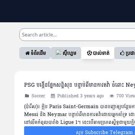
ទំព័រដើម
ស៊ីហ្គេម
បាល់ទាត់
ប្រដ
PSG បង្កើនផ្នែកសន្តិសុខ បន្ទាប់ពីមានការតវ៉ា ចំពោ
Soccer
Published 3 years ago
700 Vie
(ប៉ារីស)៖ ក្លិប Paris Saint-Germain បានបញ្ជាឲ្យបន្ថែមកា
Messi និង Neymar បន្ទាប់ពីមានការតវ៉ាដោយអ្នកគាំទ្រ ដោយ
នៅលីគកំពូលបារាំង Ligue 1។ នេះបើតាមប្រភពស្និទ្ធជាមួ
សូម Subscribe Telegram រប