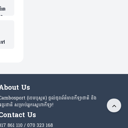
ន់៣
ចាស់
មទៅ
About Us
Cambosport (ខេមបូស្ពត) ផ្តល់ជូនព័ត៌មានកីឡាជាតិ និង
អន្តរជាតិ សម្រាប់អ្នកស្នេហាកីឡា!
Contact Us
017 861 110 / 070 323 168