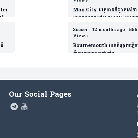
Views
nter
Man.City អវត្តមានកីឡាករសំខា
tle
រូបពេលប្រកួតកៅឆាយ EPL ជាមួយម្
s
ផ្ទះ Wolver
Soccer
.
12 months ago
.
555
Views
ទី
Bournemouth លក់កីឡាករឆ្នើ
ក្លឹបយក្សមួយនេះក្នុងតម្លៃ
ោយ
គួរសម(មាន១វីដេអូ)
Our Social Pages