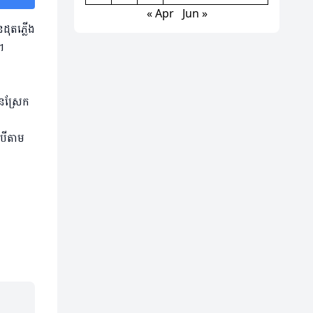
« Apr
Jun »
ដុតភ្លើង
។
ានស្រែក
បើតាម