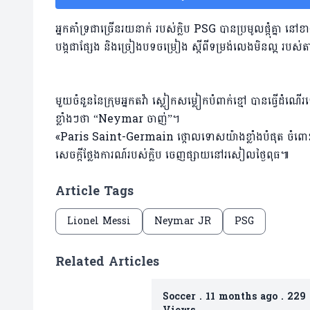
អ្នកគាំទ្រជាច្រើនរយនាក់ របស់ក្លិប PSG បានប្រមូលផ្តុំគ្នា 
បង្កជាផ្សែង និងច្រៀងបទចម្រៀង ស្តីពីទម្រង់លេងមិនល្អ រ
មួយចំនួននៃក្រុមអ្នកតវ៉ា ស្លៀកសម្លៀកបំពាក់ខ្មៅ បានធ្វើដ
ខ្លាំងៗថា “Neymar ចាញ់”។
«Paris Saint-Germain ថ្កោលទោសយ៉ាងខ្លាំងបំផុត ចំពោះ
សេចក្តីថ្លែងការណ៍របស់ក្លិប ចេញផ្សាយនៅរសៀលថ្ងៃពុធ៕
Article Tags
Lionel Messi
Neymar JR
PSG
Related Articles
Soccer
.
11 months ago
.
229