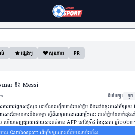
ាល់
ផ្សេងៗ
សុខភាព
PR
ះ Neymar និង Messi
ws
ទំហំអក្សរ
តូច
រការពារផ្នែកសន្តិសុខ នៅទីលានហ្វឹកហាត់របស់ក្លិប និងនៅឯផ្ទះរបស់កីឡាករ
សារតែមានការខឹងសម្បា ស្តីពីលទ្ធផលនាពេលថ្មីៗនេះ របស់ក្លិបដែលកំពុងនា
យក្លិប ហើយចេញផ្សាយដោយសារព័ត៌មាន AFP នៅថ្ងៃទី៤ ខែឧសភា ឆ្នាំ២០២៣
ស់ Cambosport ដើម្បីទទួលបានព័ត៌មានឆាប់រហ័ស