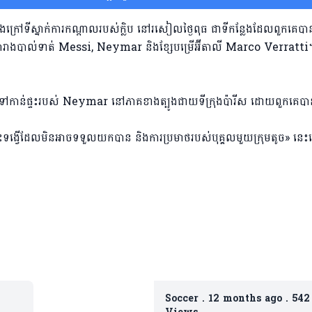
នៅខាងក្រៅទីស្នាក់ការកណ្តាលរបស់ក្លិប នៅរសៀលថ្ងៃពុធ ជាទីកន្លែងដែលពួកគេបាន
បស់តារាងបាល់ទាត់ Messi, Neymar និងខ្សែបម្រើអ៊ីតាលី Marco Verratti
ំណើរទៅកាន់ផ្ទះរបស់ Neymar នៅភាគខាងត្បូងជាយទីក្រុងប៉ារីស ដោយពួកគេប
ទង្វើដែលមិនអាចទទួលយកបាន និងការប្រមាថរបស់បុគ្គលមួយក្រុមតូច» នេះ
Soccer
.
12 months ago
.
542