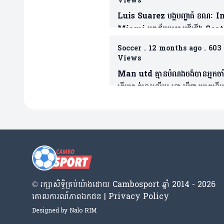
Views
Luis Suarez បង្កបញ្ហាធំ ខណៈ I
Miami បរាជ័យក្រោមថ្វីជើង Seat
Sounders ព្រឹត្តការណ៍ League
Soccer
.
12 months ago
.
603
Cup ផ្តាច់ព្រ័ត្រ(មាន១វីដេអូ)
Views
Man utd គ្មានបំណងចង់បានអ្នកចាំ
ឆ្នើមម្នាក់នេះឡើយ ទោះបីជារូបគេទើប
ប្រកាសចែកផ្លូវជាមួយនឹងក្លឹបខ្លួនក៏ដ
© រក្សា​សិទ្ធិ​គ្រប់​យ៉ាង​ដោយ​ Cambosport ឆ្នាំ 2014 - 2026
គោលការណ៍​ភាព​ឯកជន | Privacy Policy
Designed by
Nalo RIM