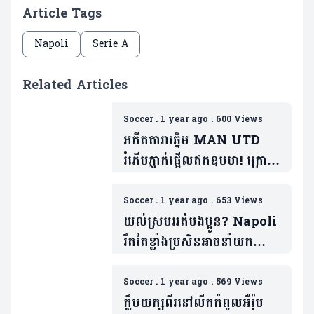
Article Tags
Napoli
Serie A
Related Articles
Soccer
.
1 year ago
.
600 Views
អតីតតារាឆ្នើម MAN UTD
រំភើបភ្ញាក់ផ្អើលឥតឧបមា! ក្រោយ
បានលេងរួមក្រុមជាមួយ De
Bruyne
Soccer
.
1 year ago
.
653 Views
យល់ស្របអត់បងប្អូន? Napoli
រឹតតែខ្លាំងប្រសិនអាចនាំយក
កីឡាកររូបនេះមករួម
ក្រុម(មាន១វីដេអូ)
Soccer
.
1 year ago
.
569 Views
ក្លឹបយក្សពីរនៅលីកកំពូលអឺរ៉ុប