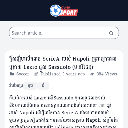
ក្តីសង្ឃឹមលើកពាន SerieA របស់ Napoli ត្រូវពន្យាពេល
ក្រោយ Lazio ផ្តួល Sassuolo (មានវីដេអូ)
Soccer
Published 3 years ago
884 Views
ទំហំអក្សរ
តូច
ធំ
ជ័យជំនះរបស់ Lazio លើSassuolo ក្នុងលទ្ធផល២ទល់
និង០កាលពីថ្ងៃពុធ បានពន្យារពេលការរង់ចាំរយៈពេល ៣៣ ឆ្នាំ
របស់ Napoli ដើម្បីលើកពាន Serie A យ៉ាងហោចណាស់
មួយ១ប្រកួតទៀតផងដែរ។មានន័យថាសម្រាប់ Napoli សុំត្រឹម​តែ
ឈ្នះរឺស្មើពេលជួបក្រុមភ្ញៀវ Udinese នោះពួកគេនិងមានឪកា​ស