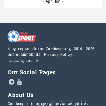
« Apr
Jun »
© រក្សា​សិទ្ធិ​គ្រប់​យ៉ាង​ដោយ​ Cambosport ឆ្នាំ 2014 - 2026
គោលការណ៍​ភាព​ឯកជន | Privacy Policy
Designed by
Nalo RIM
Our Social Pages
About Us
Cambosport (ខេមបូស្ពត) ផ្តល់ជូនព័ត៌មានកីឡាជាតិ និង