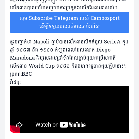
លើកពានបានហើយសម្រាប់ការ​ប្រកួត៦លើកដែល​នៅសល់។
សូម Subscribe Telegram របស់ Cambosport
ដើម្បីទទួលបានព័ត៌មានឆាប់រហ័ស
គួរបញ្ជាក់ថា Napoli ធ្លាប់បានលើកពានលីកកំពូល SerieA ក្នុង
ឆ្នាំ ១៩៨៧ និង​ ១៩៩០ កំឡុងពេលដែលលោក Diego
Maradona វីរបុរសអាហ្សង់ទីនដែលធ្លាប់ជួយជម្រើសជាតិ
លើកពាន World Cup ១៩៨៦ កំពុងមានវត្តមានជួយក្លឹបនោះ។
ប្រភព:BBC
វីដេអូ: