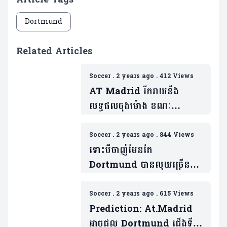
Dortmund
Related Articles
Soccer
.
2 years ago
.
412 Views
AT Madrid រីករាយនឹង
លទ្ធផលចុងម៉ោង ខណៈ
Dortmund ជួបទុក្ខ ក្រោយ
បរាជ័យក្រោមថ្វីជើង Bologna
Soccer
.
2 years ago
.
844 Views
(មានវីដេអូ)
ទោះបីចាញ់មែនតែ
Dortmund បានលុយច្រើន
ជាង Real Madrid នៅវគ្គ
ផ្តាច់ព្រ័ត្រ Champions
Soccer
.
2 years ago
.
615 Views
League
Prediction: At.Madrid
អាចផ្តួល Dortmund ជើងទី១