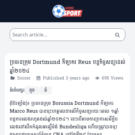
ប្រធានក្រុម Dortmund កីឡាករ Reus បន្តកិច្ចសន្យាដល់
ឆ្នាំ២០២៤
Soccer
Published 3 years ago
695 Views
ទំហំអក្សរ
តូច
ធំ
(ប៊ែរឡាំង)៖ ប្រធានក្រុម Borussia Dortmund កីឡាករ
Marco Reus បានចុះហត្ថលេខាលើកិច្ចសន្យារយៈពេល ១ឆ្នាំ
បន្តការលេងរហូតដល់ឆ្នាំ២០២៤។ នេះបើតាមការប្រកាសពីក្លិប
លេងនៅលីគកំពូលអាល្លឺម៉ង់ Bundesliga ហើយត្រូវបានចុះ
ផ្សាយដោយសារព័ត៌មាន CNA នៅថ្ងៃទី២៨ ខែមេសា