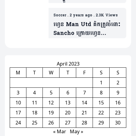
វគ្គ ១/៤ ក្របខណ្ឌ UCL បាន
ដែរទេ?
Soccer
.
2 years ago
.
2.3K Views
ហ្វេន Man Utd គិតត្រូវចំពោះ
Sancho ក្រោយហ្វេន
Dortmund អស់ការអត់ធ្មត់ជា
មួយកីឡាករអង់គ្លេសរូបនេះ
April 2023
M
T
W
T
F
S
S
1
2
3
4
5
6
7
8
9
10
11
12
13
14
15
16
17
18
19
20
21
22
23
24
25
26
27
28
29
30
« Mar
May »