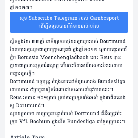
ឆ្នាំ២០២៣។
សូម Subscribe Telegram របស់ Cambosport
ដើម្បីទទួលបានព័ត៌មានឆាប់រហ័ស
ស្ថិតក្នុងវ័យ ៣៣ឆ្នាំ ជាកីឡាករយុវជនមួយរូបរបស់ Doutmund
ដែលបានចូលរួមជាមួយក្រុមឈុតធំ ក្នុងឆ្នាំ២០១២ ក្រោយផ្ទេរមកពី
ក្លិប Borussia Moenchengladbach នោះ Reus បាន
ក្លាយជាប្រធានក្រុមដ៏អស្ចារ្យ បើទោះបីជាអាជីពរងការរំខានដោយ
បញ្ហារបួសក្តី។
Dortmund បច្ចុប្បន្ន កំពុងឈរនៅកំពូលតារាង Bundesliga
ដោយមាន ៥ប្រកួតទៀតដែលនៅសេសសល់ដូវកាលនេះ។
Reus រកបាន ១៦១គ្រាប់ គ្រប់ការប្រកួតទាំងអស់ ក្នុងអាជីពលេង
ឲ្យ Dortmund។
សូមជម្រាបថា ការប្រកួតបន្ទាប់របស់ Dortmund គឺនឹងត្រូវប៉ះ
ក្រុម VfL Bochum ក្នុងលីគ Bundesliga នាថ្ងៃសុក្រនេះ៕
Article Tags