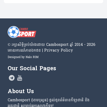
© រក្សា​សិទ្ធិ​គ្រប់​យ៉ាង​ដោយ​ Cambosport ឆ្នាំ 2014 - 2026
គោលការណ៍​ភាព​ឯកជន | Privacy Policy
Designed by
Nalo RIM
Our Social Pages
About Us
Cambosport (ខេមបូស្ពត) ផ្តល់ជូនព័ត៌មានកីឡាជាតិ និង
អន្តរជាតិ សម្រាប់អ្នកស្នេហាកីឡា!