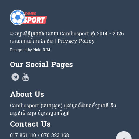
© រក្សា​សិទ្ធិ​គ្រប់​យ៉ាង​ដោយ​ Cambosport ឆ្នាំ 2014 - 2026
គោលការណ៍​ភាព​ឯកជន | Privacy Policy
Designed by
Nalo RIM
Our Social Pages
About Us
Cambosport (ខេមបូស្ពត) ផ្តល់ជូនព័ត៌មានកីឡាជាតិ និង
អន្តរជាតិ សម្រាប់អ្នកស្នេហាកីឡា!
Contact Us
017 861 110 / 070 323 168