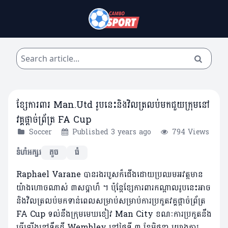
ខ្សែការពារ Man.Utd រូបនេះនិងវិលត្រលប់មកជួយក្រុមនៅ
វគ្គផ្តាច់ព្រ័ត្រ FA Cup
Soccer
Published 3 years ago
794 Views
ទំហំអក្សរ
តូច
ធំ
Raphael Varane បានរងរបួសក៏ជើងដោយប្រឈមអវត្តមាន
យ៉ាងហោចណាស់ ៣សប្តាហ៏ ។ ប៉ុន្តែខ្សែការពារកណ្តាលរូបនេះ​អាច
និងវិលត្រលប់មកទាន់ពេលសម្រាប់​សម្រាប់​ការ​ប្រកួត​វគ្គផ្តាច់ព្រ័ត្រ
FA Cup ទល់នឹងក្រុមមេឃខៀវ Man City ខណៈការប្រកួតនឹង
ធ្វើឡើងនៅទឹកដី Wembley នៅថ្ងៃទី ៣ ខែ​មិថុនា យោងការ