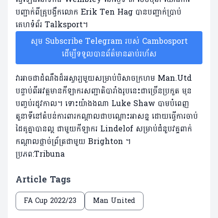
បញ្ជាក់ពីគ្រូបង្វឹកលោក Erik Ten Hag បានបញ្ជាក់ប្រាប់
គេហទំព័រ Talksport។
សូម Subscribe Telegram របស់ Cambosport
ដើម្បីទទួលបានព័ត៌មានឆាប់រហ័ស
វាអាច​ជា​ដំណឹង​ដ៏​អស្ចារ្យ​មួយ​សម្រាប់​បិសាច​ក្រហម Man.Utd
បន្ទាប់ពី​អវត្តមានកីឡាករ​សញ្ជាតិ​បារាំង​រូប​នេះ​ជា​ច្រើនប្រកួត មុន
បញ្ចប់រដូវកាល។ ទោះយ៉ាងងណា Luke Shaw បាមបំពេញ
តួនាទីនៅតំបន់ការពារកណ្តាលជាបណ្តោះអាសន្ន ដោយ​ធ្វើការចាប់
ដៃគូគ្នាបានល្អ ជាមួយកីឡាករ Lindelof សម្រាប់ជំនួបវគ្គពាក់
កណ្តាលផ្តាច់ព្រ័ត្រជាមួយ Brighton ។
ប្រភព:Tribuna
Article Tags
FA Cup 2022/23
Man United