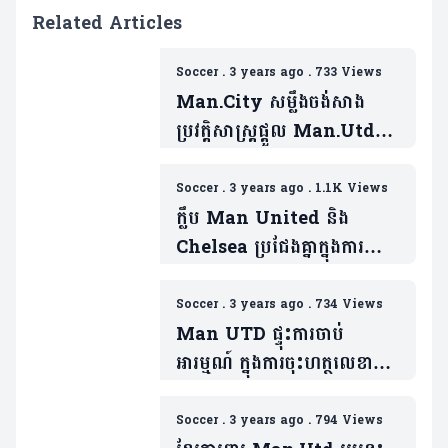
Related Articles
Soccer
.
3 years ago
.
733 Views
Man.City សម្លឹង​ចង់សាង
ប្រវត្តិសាស្រ្តផ្តួល Man.Utd
ដើម្បីលើកពាន FA Cup
លើកទី៧
Soccer
.
3 years ago
.
1.1K Views
ក្លឹប Man United និង
Chelsea ប្រជែងគ្នាក្នុងការ
នាំយកខ្សែប្រយុទ្ធរបស់
Juventus រូបនេះ…
Soccer
.
3 years ago
.
734 Views
Man UTD ផ្ទុះការចាប់
អារម្មណ៍ ក្នុងការចុះហត្ថលេខាលើ
អ្នកចាំទីថ្មី ក្នុងអំឡុងពេលទីផ្សា
រដោះដូរកីឡាករនារដូវក្តៅនេះ
Soccer
.
3 years ago
.
794 Views