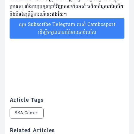
ប្រទេស ទាំងការប្រកួតគ្រប់វិញ្ញាសារទាំងអស់ ហើយក៏ដូចជាថ្ងៃបើក
និងបិទនៃព្រឹត្តិការណ៍នេះផងដែរ។
សូម Subscribe Telegram របស់ Cambosport
ដើម្បីទទួលបានព័ត៌មានឆាប់រហ័ស
Article Tags
SEA Games
Related Articles