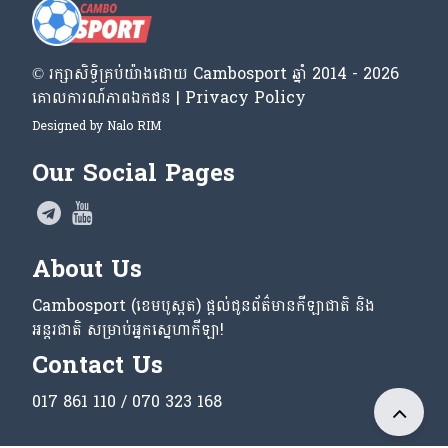
© រក្សា​សិទ្ធិ​គ្រប់​យ៉ាង​ដោយ​ Cambosport ឆ្នាំ 2014 - 2026
គោលការណ៍​ភាព​ឯកជន | Privacy Policy
Designed by
Nalo RIM
Our Social Pages
About Us
Cambosport (ខេមបូស្ពត) ផ្តល់ជូនព័ត៌មានកីឡាជាតិ និង
អន្តរជាតិ សម្រាប់អ្នកស្នេហាកីឡា!
Contact Us
017 861 110 / 070 323 168