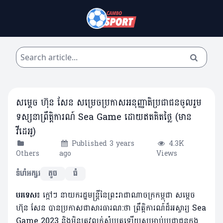
សម្តេច ហ៊ុន សែន សម្រេចប្រកាសអនុញ្ញាតិប្រជាជនចូលរួម
ទស្សនាព្រឹត្តិការណ៍ Sea Game ដោយឥតគិតថ្លៃ (មាន
វីដេអូ)
Published 3 years
4.3K
Others
ago
Views
ទំហំអក្សរ
តូច
ធំ
បរទេស៖
ក្តៅៗ នាយករដ្ឋមន្ត្រីនៃព្រះរាជាណាចក្រកម្ពុជា សម្តេច
ហ៊ុន សែន បានប្រកាសជាសារធារណ:ថា ព្រឹត្តិការណ៍ដ៏អស្ចារ្យ Sea
Game 2023 និងមិនត្រូវលក់សំបុត្រឡើយសម្រាប់ប្រជាជនក្នុង