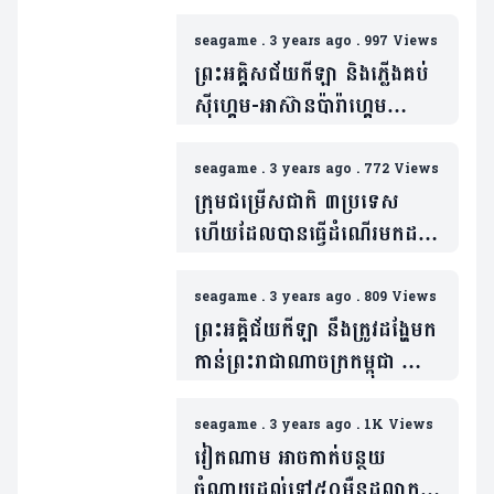
seagame
.
3 years ago
.
997 Views
ព្រះអគ្គិសជ័យកីឡា និងភ្លើងគប់
ស៊ីហ្គេម-អាស៊ានប៉ារ៉ាហ្គេម
ឆ្នាំ២០២៣ បានមកដល់ទឹកដី
កម្ពុជាវិញហើយ
seagame
.
3 years ago
.
772 Views
ក្រុមជម្រើសជាតិ ៣ប្រទេស
ហើយដែលបានធ្វើដំណើរមកដល់
ព្រះរាជាណាចក្រកម្ពុជា
seagame
.
3 years ago
.
809 Views
ព្រះអគ្គិជ័យកីឡា នឹងត្រូវដង្ហែមក
កាន់ព្រះរាជាណាចក្រកម្ពុជា នៅ
ថ្ងៃទី២៧ ខែមេសាខាងមុខ
seagame
.
3 years ago
.
1K Views
វៀតណាម អាចកាត់បន្ថយ
ចំណាយដល់ទៅ៥០មុឺនដុល្លាក្នុង