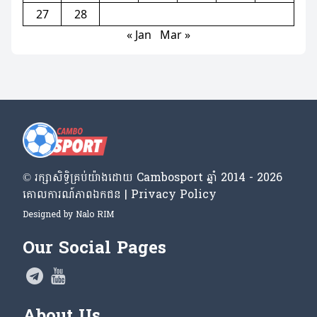
27
28
« Jan
Mar »
© រក្សា​សិទ្ធិ​គ្រប់​យ៉ាង​ដោយ​ Cambosport ឆ្នាំ 2014 - 2026
គោលការណ៍​ភាព​ឯកជន | Privacy Policy
Designed by
Nalo RIM
Our Social Pages
About Us