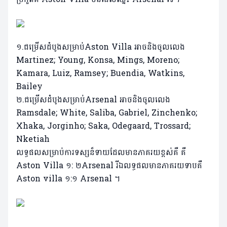
១.ជម្រើសដំបូងសម្រាប់Aston Villa អាចនិងចូលលេង
Martinez; Young, Konsa, Mings, Moreno;
Kamara, Luiz, Ramsey; Buendia, Watkins,
Bailey
២.ជម្រើសដំបូងសម្រាប់Arsenal អាចនិងចូលលេង
Ramsdale; White, Saliba, Gabriel, Zinchenko;
Xhaka, Jorginho; Saka, Odegaard, Trossard;
Nketiah
លទ្ធផលសម្រាប់ការទស្សន៏ទាយដែលមានភាគរយខ្ពស់គឺ គឺ
Aston Villa ១: ២Arsenal រីឯលទ្ធផលមានភាគរយទាបគឺ
Aston villa ១:១ Arsenal ។