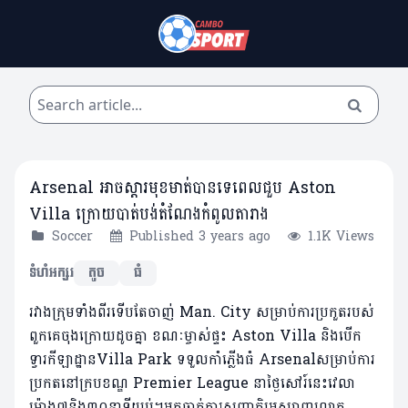
Arsenal អាចស្តារមុខមាត់បានទេពេលជួប Aston
Villa ក្រោយបាត់បង់តំណែងកំពូលតារាង
Soccer
Published 3 years ago
1.1K Views
ទំហំអក្សរ
តូច
ធំ
រវាងក្រុមទាំងពីរទើបតែចាញ់ Man. City សម្រាប់ការប្រកួតរបស់
ពួកគេចុងក្រោយដូចគ្នា ខណៈម្ចាស់ផ្ទះ Aston Villa និងបើក
ទ្វារកីឡាដ្ឋានVilla Park ទទួលកាំភ្លើងធំ Arsenalសម្រាប់ការ
ប្រកតនៅក្របខណ្ឌ Premier League នាថ្ងៃសៅរ៍នេះវេលា
ម៉ោង៧និង៣០នាទីយប់។អ្នកចាត់ការសញ្ជាតិអេស្បាញលោក