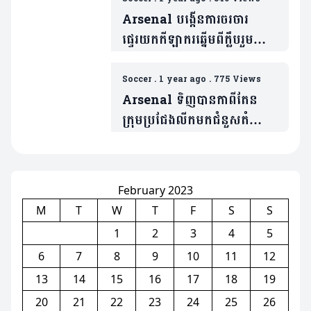
Arsenal បង្កើនការចរចារ
ផ្ទេរយកកីឡាករឆ្នើមពីក្លឹបរួម
ទីក្រុងឡុងដ៍(មាន១វីដេអូ)
Soccer
.
1 year ago
.
775 Views
Arsenal ទិញបានកាពីតែន
ក្រុមប្រជែងលីកមកជំនួសតំណែង
Thomas Partey
(មាន១វីដេអូ)
February 2023
M
T
W
T
F
S
S
1
2
3
4
5
6
7
8
9
10
11
12
13
14
15
16
17
18
19
20
21
22
23
24
25
26