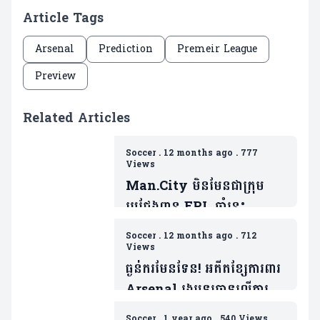
Article Tags
Arsenal
Prediction
Premeir League
Preview
Related Articles
Soccer
.
12 months ago
.
777
Views
Man.City មិនមែនជាក្រុម
ប្រជែងពាន EPL ឆ្នាំនេះ
ដោយសារគ្មានវត្តមានកីឡាករ
Soccer
.
12 months ago
.
712
សំខាន់រូបនេះ(មាន២វីដេអូ)
Views
ធ្ងន់ករមែនទែន! អតីតខ្សែការពារ
Arsenal រងបទចោទលើការ
រំលោភសេពសន្ធវៈ ៦ករណី
Soccer
.
1 year ago
.
540 Views