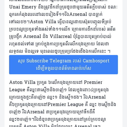
Unai Emery នឹងត្រូវដឹកនាំក្រុមជួបជាមួយអតីតក្លឹបចាស់ ខណៈ
ពួកគេកំពុងឈរនៅលេខរៀងទី១១រីឯArsenal បានធ្លាក់
ទៅលេខ២។Aston Villa ធ្វើបានល្អដោយស៊ុតបញ្ចូលទីគ្រប់
ក្របខណ្ឌប្រកួតទាំងអស់ទាំង១១លើក ក្រោមការដឹកនាំរបស់ អតីត
គ្រូបង្វឹក Arsenal និង Villarreal ប៉ុន្តែបានរបូតគ្រាប់បាល់
រហូតដល់ទៅ៧ គ្រាប់ក្នុងការប្រកួតពីរលើកចុងក្រោយ ដែលជា
លទ្ធផល មិនល្អទេ មុនពេលជួបក្រុមប្រជែងជើងឯកលើកនេះ ។
សូម Subscribe Telegram របស់ Cambosport
ដើម្បីទទួលបានព័ត៌មានឆាប់រហ័ស
Aston Villa ប្រកួត ៦លើកចុងក្រោយនៅ Premier
League គឺឈ្នះ៣ស្មើ២និងចាញ់១ ដែលក្នុងនោះ៤ប្រកួតចុង
ក្រោយក្នុងផ្ទះគឺចាញ់២ ឈ្នះ១ និងស្មើ១ដង។ រីឯArsenal
គឺ៦ប្រកួតចុងក្រោយនៅPremier League គឺ ឈ្នះ ២ស្មើ២និង
ចាញ់២ រីឯArsenal ៣ប្រកួតចុងក្រោយក្រៅទឹកដីគឺ
ឈ្នះ២ចាញ់១។រីឯជំនួប៣ប្រកួតចុងក្រោយនៅគ្រប់ក្របខណ្ឌ
ប្រកួតគឺ Aston Villa មិនដែលឈ្នះ Arsenal ទេ។