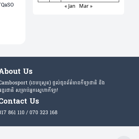
VQaSO
« Jan
Mar »
About Us
Cambosport (ខេមបូស្ពត) ផ្តល់ជូនព័ត៌មានកីឡាជាតិ និង
អន្តរជាតិ សម្រាប់អ្នកស្នេហាកីឡា!
Contact Us
017 861 110 / 070 323 168