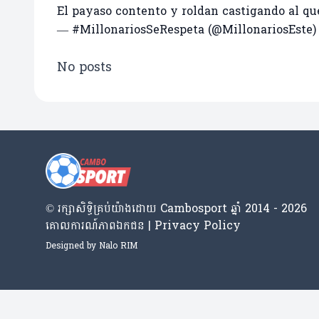
El payaso contento y roldan castigando al qu
— #MillonariosSeRespeta (@MillonariosEste
No posts
© រក្សា​សិទ្ធិ​គ្រប់​យ៉ាង​ដោយ​ Cambosport ឆ្នាំ 2014 - 2026
គោលការណ៍​ភាព​ឯកជន | Privacy Policy
Designed by
Nalo RIM