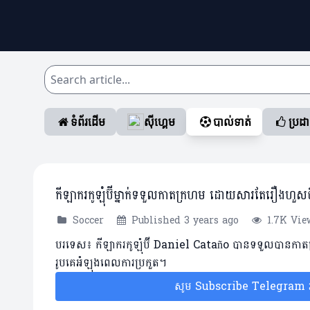
ទំព័រដើម
ស៊ីហ្គេម
បាល់ទាត់
ប្រដ
កីឡាករកូឡុំប៊ីម្នាក់ទទួលកាតក្រហម ដោយសារតែរឿងហួសចិត
Soccer
Published 3 years ago
1.7K Vie
បរទេស៖​ កីឡាករកូឡុំប៊ី Daniel Cataño បានទទួលបានកាតក
រូបគេអំឡុងពេលការប្រកួត។
សូម Subscribe Telegram រប