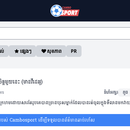
ាល់
ផ្សេងៗ
សុខភាព
PR
្តមួយនេះ (មានវីដេអូ)
ws
ទំហំអក្សរ
តូច
្រហមដោយសារតែរូបគេបានច្រានបុរសម្នាក់ដែលបានរត់ចូលក្នុងទីលានមកវាយ
ស់ Cambosport ដើម្បីទទួលបានព័ត៌មានឆាប់រហ័ស