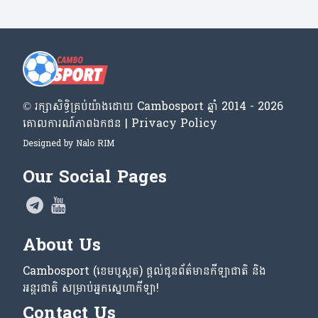
© រក្សា​សិទ្ធិ​គ្រប់​យ៉ាង​ដោយ​ Cambosport ឆ្នាំ 2014 - 2026
គោលការណ៍​ភាព​ឯកជន | Privacy Policy
Designed by
Nalo RIM
Our Social Pages
About Us
Cambosport (ខេមបូស្ពត) ផ្តល់ជូនព័ត៌មានកីឡាជាតិ និង
អន្តរជាតិ សម្រាប់អ្នកស្នេហាកីឡា!
Contact Us