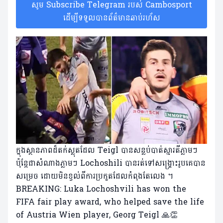
សូម Subscribe Telegram របស់ Cambosport
ដើម្បីទទួលបានព័ត៌មានឆាប់រហ័ស
ក្នុងស្ថានភាពដ៏តក់ស្លុតដែល Teigl បានសន្លប់បាត់ស្មារតីភ្លាមៗ
ប៉ុន្តែជាសំណាងភ្លាមៗ Lochoshili បានរត់ទៅសង្គ្រោះរូបគេបាន
សម្រេច ដោយមិនខ្វល់ពីការប្រកួតដែលកំពុងតែលេង ។
BREAKING: Luka Lochoshvili has won the
FIFA fair play award, who helped save the life
of Austria Wien player, Georg Teigl 🙏👏