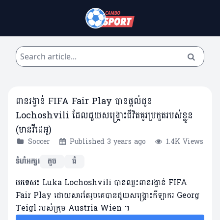
ពានរង្វាន់ FIFA Fair Play បានផ្តល់ជូន
Lochoshvili ដែលជួយសង្គ្រោះជីវិតគូរប្រកួតរបស់ខ្លួន
(មានវីដេអូ)
Soccer
Published 3 years ago
1.4K Views
ទំហំអក្សរ
តូច
ធំ
បរទេស៖
Luka Lochoshvili បានឈ្នះពានរង្វាន់ FIFA
Fair Play ដោយសារតែរូបគេបានជួយសង្គ្រោះកីឡាករ Georg
Teigl របស់ក្រុម Austria Wien ។