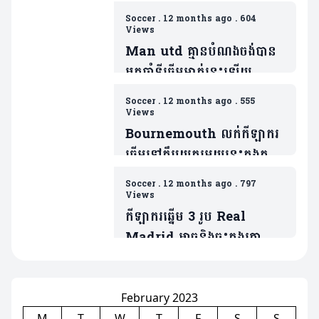
EPL ជាមួយម្ចាស់ផ្ទះ Wolver
Soccer
.
12 months ago
.
604
Views
Man utd គ្មានបំណងចង់បាន
អ្នកចាំទីឆ្នើមម្នាក់នេះឡើយ
ទោះបីជារូបគេទើបប្រកាសចែក
Soccer
.
12 months ago
.
555
ផ្លូវជាមួយនឹងក្លឹបខ្លួនក៏ដោយ
Views
Bournemouth លក់កីឡាករ
ឆ្នើមទៅក្លឹបយក្សមួយនេះក្នុងតម្លៃ
គួរសម(មាន១វីដេអូ)
Soccer
.
12 months ago
.
797
Views
កីឡាករឆ្នើម 3 រូប Real
Madrid អាចនិងចុះកុងត្រា
ផ្ទេរយកពួកគេមករួមក្រុមដោយ
មិនចំណាយប្រាក់( មាន3 វីដេអូ)
February 2023
M
T
W
T
F
S
S