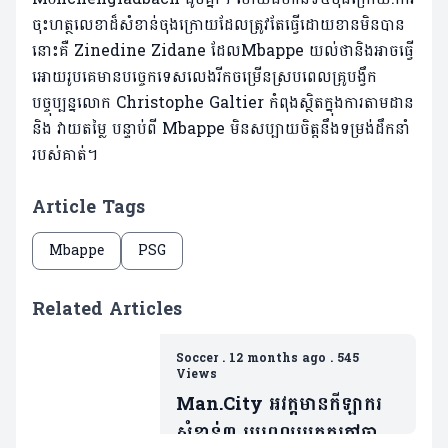
ចុះហត្ថលេខាដ៏សំខាន់ចុងក្រោយដែលត្រូវតែធ្វើដោយខានមិនបាន
នោះគឺ Zinedine Zidane ដែលMbappe យល់ថានិងអាចធ្វើ
អោយរូបគេមានបច្ចេកទេសលេងរីកចម្រើនស្របពេលគ្រូបង្វឹក
បច្ចុប្បន្នលោក Christophe Galtier កំពុងស្ថិតក្នុងការតាមដាន
និង វាយតម្លៃ បន្ទាប់ពី Mbappe មិនសប្បាយចិត្តនឹងទម្រង់ដឹកនាំ
របស់គាត់។
Article Tags
Mbappe
PSG
Related Articles
Soccer
.
12 months ago
.
545
Views
Man.City អវត្តមានកីឡាករ
សំខាន់៣ រូបពេលប្រកួតកៅឆាយ