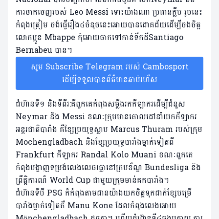
ការចាកចេញរបស់ Leo Messi ទោះយ៉ាងណា ប្រធានក្លឹប រូបនេះ
កំពុងត្រៀម ចង់ធ្វើរឿង៤ចំនុចនេះអោយបានជោគជ័យដើម្បីចងចិត្ត
លោកប្អូន Mbappe កុំអោយចាកទៅកាន់ទឺកដីSantiago
Bernabeu បាន។
សូម Subscribe Telegram របស់ Cambosport
ដើម្បីទទួលបានព័ត៌មានឆាប់រហ័ស
ជំហ៊ានទី១ និងទីពីរ:គឺពួកគេកំពុងសម្លឹងរកកីឡាករដើម្បីជំនួស
Neymar និង Messi ខណៈក្រុមមានគោលដៅនាំយកកីឡាករ
អន្តរជាតិបារាំង គឺខ្សែប្រយុទ្ធស្លាប Marcus Thuram របស់ក្រុម
Mochengladbach និងខ្សែប្រយុទ្ធបារាំងម្នាក់ទៀតពី
Frankfurt កីឡាករ Randal Kolo Muani ខណៈពួកគេ
កំពុងបង្ហាញទម្រង់លេងលេចធ្លោនៅក្របខ័ណ្ឌ Bundesliga និង
ព្រឹត្តិការណ៏ World Cup ជាមួយក្រុមមាន់គកបារាំង។
ជំហ៊ានទីបី PSG ក៏កំពុងតាមដានយ៉ាងយកចិត្តទុកដាក់ខ្សែបម្រើ
បារាំងម្នាក់ទៀតគឺ Manu Kone ដែលកំពុងលេងអោយ
Mönchengladbach ដូចគ្នា។ ហើយជំហ៊ានទី៤ចុងក្រោយ.ការ