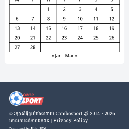
1
2
3
4
5
6
7
8
9
10
11
12
13
14
15
16
17
18
19
20
21
22
23
24
25
26
27
28
« Jan
Mar »
© រក្សា​សិទ្ធិ​គ្រប់​យ៉ាង​ដោយ​ Cambosport ឆ្នាំ 2014 - 2026
គោលការណ៍​ភាព​ឯកជន | Privacy Policy
Designed by
Nalo RIM