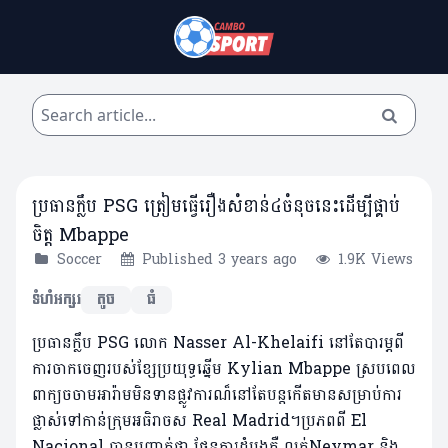
ប្រធានក្លឹប PSG ត្រៀមធ្វើរឿងសំខាន់៤ចំនុចនេះដើម្បីផ្គាប់
ចិត្ត Mbappe
Soccer
Published 3 years ago
1.9K Views
ទំហំអក្សរ
តូច
ធំ
ប្រធានក្លឹប PSG លោក Nasser Al-Khelaifi នៅតែបារម្ភពី
ការចាកចេញរបស់ខ្សែប្រយុទ្ធឆ្នើម Kylian Mbappe ស្របពេល
ពាក្យចចាមអារ៉ាមមិនទានផ្លូវការណ៏នៅតែបន្តកើតមានសម្រាប់ការ
ផ្លាស់ទៅកាន់ក្រុមអធិរាចស Real Madrid។ប្រភពពី El
Nacional បានបញ្ជាក់ថា ផែនការដំបូងគឺ លក់Neymar និង