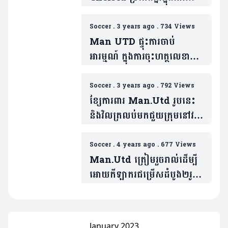
នាំយកខ្សែប្រយុទ្ធរបស់
Juventus រូបនេះ…
Soccer
.
3 years ago
.
734 Views
Man UTD ផ្ទុះការចាប់
អារម្មណ៍ ក្នុងការចុះហត្ថលេខាលើ
អ្នកចាំទីថ្មី ក្នុងអំឡុងពេលទីផ្សា
រដោះដូរកីឡាករនារដូវក្តៅនេះ
Soccer
.
3 years ago
.
792 Views
ខ្សែការពារ Man.Utd រូបនេះ
និងវិលត្រលប់មកជួយក្រុមនៅវគ្គ
ផ្តាច់ព្រ័ត្រ FA Cup
Soccer
.
4 years ago
.
677 Views
Man.Utd ត្រៀមរួចរាល់ដើម្បី
អោយកីឡាករជម្រើសដំបូង២រូប
ចាកចេញពីក្លឹប
January 2023