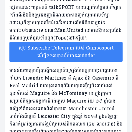
រដូវកាលនេះ។ប្រភពពី ​​talkSPORT បានបញ្ជាក់បន្ថែមថាកីឡាក
រទាំងពីរនឹង​មិន​ត្រូវ​អនុញ្ញាតិអោយចាក​ចេញ​កំលុងពេលទីផ្សា
រដោះដូរកីឡាករបានបើកដំណើរការជាលើកទីពីរនៅក្នុងខែ
មករា២០២៣​នេះ​ទេ ខណៈMan.United នៅមានឪកាសប្រជែង
តំណែងក្រុមកំពូលទាំង​បួន(Top៤)នៅឡើយ។
សូម Subscribe Telegram របស់ Cambosport
ដើម្បីទទួលបានព័ត៌មានឆាប់រហ័ស
មានន័យថាក្រោពីគ្រូបង្វឹកសញ្ជាតិហូឡង់បំពេញការចុះហត្ថលេខា
នាំយក Lisandro Martinez ពី Ajax និង Casemiro ពី
Real Madrid វាជាមូលហេតុធំដែលបានធ្វើឱ្យប៉ះពាល់ដល់
តួនាទីរបស់ Maguire និង McTominay នៅក្នុងក្រុម។
សម្រាប់កីឡាករអន្តរជាតិអង់គ្លេស Maguire វ័យ ២៩ ឆ្នាំបាន
តស៊ូទ្រាំនឹងពេលវេលាដ៏លំបាកនៅ Manchester United
ចាប់តាំងពីផ្ទេរពី Leicester City ក្នុងឆ្នាំ ២០១៩ ក្នុងតម្លៃផ្ទេរ
កំណត់ត្រាខ្សែការពារថ្លៃបំផុតរបស់ពិភពលោក (៨៥ លានផោន) និង
បង្ហាញខ្លួនជម្រើសដំបូងបានតែ៨ដងប៉ុណ្ណោះសម្រាប់រដូវកាលនេះ។