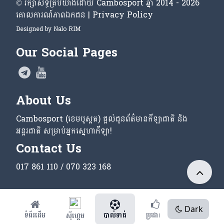
© រក្សា​សិទ្ធិ​គ្រប់​យ៉ាង​ដោយ​ Cambosport ឆ្នាំ 2014 - 2026
គោលការណ៍​ភាព​ឯកជន | Privacy Policy
Designed by
Nalo RIM
Our Social Pages
About Us
Cambosport (ខេមបូស្ពត) ផ្តល់ជូនព័ត៌មានកីឡាជាតិ និង
អន្តរជាតិ សម្រាប់អ្នកស្នេហាកីឡា!
Contact Us
017 861 110 / 070 323 168
Dark
ទំព័រដើម
បាល់ទាត់
ប្រដាល់
ផ្សេងៗ
ស៊ីហ្គេម