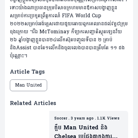
ទោះយ៉ាងណាប្រធានក្រុមបិសាចក្រហមមានឪកាសបង្ហាញខ្លួន
សម្រាប់ការប្រកួតព្រឹត្តការណ៏ FIFA World Cup
២០២២សម្រាប់អង់គ្លេសដោយជួយអោយពួកគេឈានដល់វគ្គ៨ក្រុម
ចុងក្រោយ ។រីឯ McTominay កីឡាករសញ្ជាតិស្កុតឡេនវ័យ
២៦ ឆ្នាំបង្ហាញខ្លួនបាន២៤លើកស៊ុតបញ្ចូលទីបាន ២ គ្រាប់
និងAssist បានតែ១លើកនិងចូលលេងបានបានត្រឹមតែ ១១ ដង
ប៉ុណ្ណោះ។
Article Tags
Man United
Related Articles
Soccer
.
3 years ago
.
1.1K Views
ក្លឹប Man United និង
Chelsea ប្រជែងគ្នាក្នុងការ