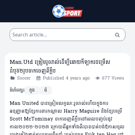
Man.Utd ត្រៀមរួចរាល់ដើម្បីអោយកីឡាករជម្រើស
ដំបូង២រូបចាកចេញពីក្លឹប
Soccer
Published 4 years ago
677 Views
ទំហំអក្សរ
តូច
ធំ
Man United បានត្រៀមលក្ខណៈរួចរាល់ហើយក្នុងការ
អនុញ្ញាតឱ្យខ្សែការពារកណ្តាល Harry Maguire និងខ្សែបម្រើ
Scott McTominay ចាកចេញពីក្លឹបនៅពេលបញ្ចប់រដូវ
កាល២០២២-២០២៣ ក្រោយពីអ្នកទាំងពីរបានបាត់បង់ឪកាសចូល
លេងទៀងទាត់ការក្រោមដឹកនាំ របស់លោក Erik ten Hag នៅ