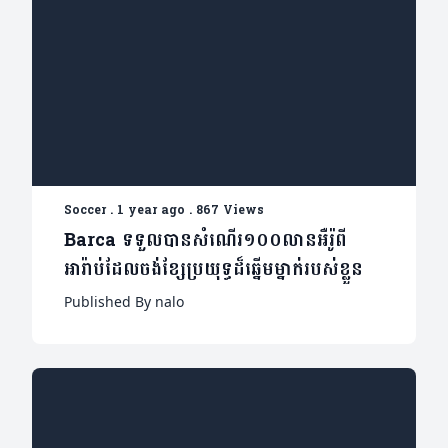
Soccer
.
1 year ago
.
867 Views
Barca ទទួលបានសំណើរ១០០លានអឺរ៉ូ​ពី
អារ៉ាប់ដែលចង់ខ្សែប្រយុទ្ធដ៏ឆ្នើមម្នាក់របស់ខ្លួន
Published By nalo