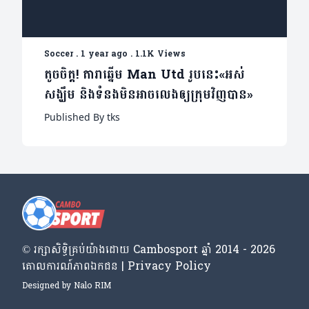
Soccer
.
1 year ago
.
1.1K Views
តូចចិត្ត! តារាឆ្នើម Man Utd រូបនេះ«អស់
សង្ឃឹម និងទំនងមិនអាចលេងឲ្យក្រុមវិញបាន»
Published By tks
© រក្សា​សិទ្ធិ​គ្រប់​យ៉ាង​ដោយ​ Cambosport ឆ្នាំ 2014 - 2026
គោលការណ៍​ភាព​ឯកជន | Privacy Policy
Designed by
Nalo RIM