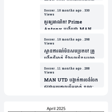
Man Utd ត្រៀមយកអ្នកចាំទី
ដ៏ឆ្នើមម្នាក់របស់ Barca ជា
Soccer
.
10 months ago
.
330
ថ្នូរទិញលក់ផ្ដាច់កុងត្រា
Views
គួរឲ្យអាណិត! Prime
Antony បង្ហើបថា MAN
UTD ធ្វើរឿងមួយដាក់ ដែលជា
Soccer
.
10 months ago
.
298
ទង្វើមិនផ្តល់តម្លៃឲ្យខ្លួន
Views
ស្ថានការណ៍មិនសមប្រកប! គ្រូ
បង្វឹកថ្មីម្នាក់ នឹងចូលជំនួសលោក
Amorim ប្រសិនក្លឹបមិនធ្វើរឿង
Soccer
.
11 months ago
.
288
មួយនេះ
Views
MAN UTD បង្អាក់ការចង់ចែក
ផ្លូវជាមួយតារាឆ្នើមម្នាក់ ខណៈត្រូវ
ប្រជែងនឹង Bruno បើចង់ចូល
លេង
April 2025