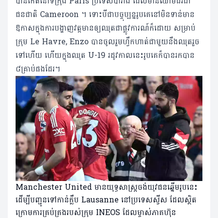
បានកើតនៅទីក្រុង Paris ប្រទេសបារាំង ដែលមានឈាមជ័រជា
ជនជាតិ Cameroon ។ ទោះបីជាបច្ចុប្បន្នរូបគេនៅមិនទាន់មាន
ឱកាសក្នុងការបង្ហាញវត្តមានឲ្យឈុតជាផ្លូវការណ៍ក៏ដោយ សម្រាប់
ក្រុម Le Havre, Enzo បានចូលរួមហ្វឹកហាត់ជាមួយនឹងឈុតរួច
ទៅហើយ ហើយក្នុងឈុត U-19 រដូវកាលនេះរូបគេក៏បានរកបាន
៨គ្រាប់ផងដែរ។
Manchester United មានយុទ្ធសាស្ត្រចង់យុវជនឆ្នើមរូបនេះ
ដើម្បីបញ្ជូនទៅកាន់ក្លឹប Lausanne នៅប្រទេសស្វីស ដែលស្ថិត
ក្រោមការគ្រប់គ្រងរបស់ក្រុម INEOS ដែលម្ចាស់ភាគហ៊ុន