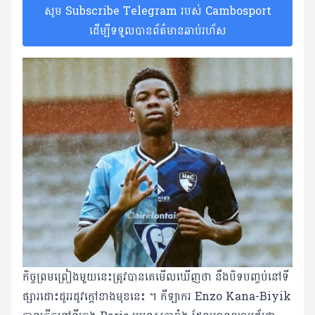
សូម Subscribe Telegram របស់ Cambosport
ដើម្បីទទួលបានព័ត៌មានឆាប់រហ័ស
កិច្ចព្រមព្រៀងមួយនេះត្រូវបានគេមើលឃើញថា នឹងបិទបញ្ចប់នៅទី
ផ្សារដោះដូររដូវក្តៅខាងមុខនេះ ។ កីឡាករ Enzo Kana-Biyik