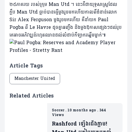
២៥ភាគរយ របស់ក្រុម Man Utd ។ នេះគឺជាយុទ្ធសាស្ត្រដែល
ក្លឹប Man Utd ធ្លាប់បានធ្វើម្តងរួចមកហើយកាលពីជំនាន់លោក
Sir Alex Ferguson ម្តងរួចមកហើយ គឺនាំយក Paul
Pogba ពី Le Havre ដូចគ្នាអញ្ចឹង និងម្តងឱកាសផ្សេងៗ​ដល់រូប
គេអាចអភិវឌ្ឃន៍រហូតឈានដល់លំដាប់កីឡាករឆ្នើមម្នាក់៕
Article Tags
Manchester United
Related Articles
Soccer
.
10 months ago
.
344
Views
Rashford ឡើងជើងភ្លាម!