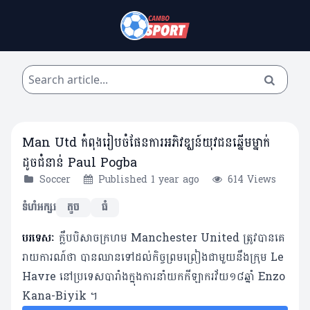
Man Utd កំពុងរៀបចំផែនការអភិវឌ្ឃន៍យុវជនឆ្នើមម្នាក់
ដូចជំនាន់ Paul Pogba
Soccer
Published 1 year ago
614 Views
ទំហំអក្សរ
តូច
ធំ
បរទេសៈ
ក្លឹបបិសាចក្រហម Manchester United ត្រូវបានគេ
រាយការណ៍ថា បានឈានទៅដល់កិច្ចព្រមព្រៀងជាមួយនឹងក្រុម Le
Havre នៅប្រទេសបារាំងក្នុងការនាំយកកីឡាករវ័យ១៨ឆ្នាំ Enzo
Kana-Biyik ។