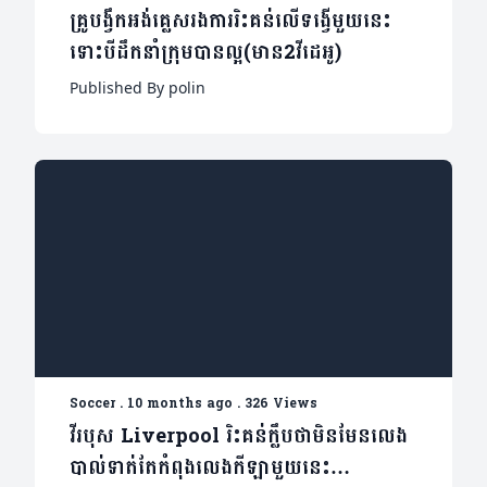
គ្រូបង្វឹកអង់គ្លេសរងការរិះគន់លើទង្វើមួយនេះ
ទោះបីដឹកនាំក្រុមបានល្អ(មាន2វីដេអូ)
Published By polin
Soccer
.
10 months ago
.
326 Views
វីរបុស Liverpool រិះគន់ក្លឹបថាមិនមែនលេង
បាល់ទាត់តែកំពុងលេងកីឡាមួយនេះ