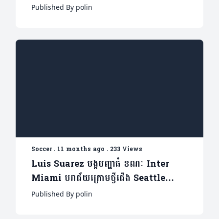
វិញ(មាន១វីដេអូ)
Published By polin
Soccer
.
11 months ago
.
233 Views
Luis Suarez បង្កបញ្ហាធំ ខណៈ Inter
Miami បរាជ័យក្រោមថ្វីជើង Seattle
Sounders ព្រឹត្តការណ៍ Leagues Cup
Published By polin
ផ្តាច់ព្រ័ត្រ(មាន១វីដេអូ)