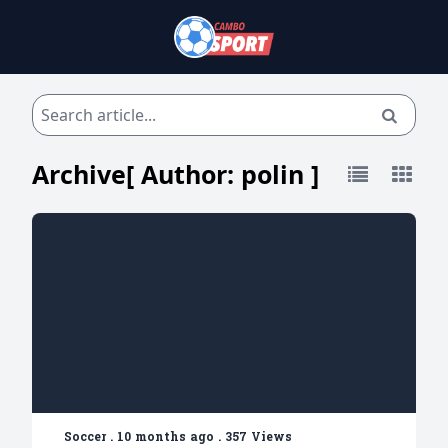
Archive[ Author:
polin
]
Soccer
.
10 months ago
.
357 Views