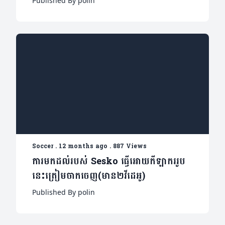
Published By polin
Soccer
.
12 months ago
.
887 Views
ការមកដល់របស់ Sesko ធ្វើអោយកីឡាកររូប
នេះត្រៀមចាកចេញ(មាន២វីដេអូ)
Published By polin