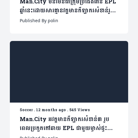
Man.City មិនមែនជាក្រុមប្រជែងពាន EPL
ឆ្នាំនេះដោយសារគ្មានវត្តមានកីឡាករសំខាន់រូប
នេះ(មាន២វីដេអូ)
Published By polin
Soccer
.
12 months ago
.
545 Views
Man.City អវត្តមានកីឡាករសំខាន់៣ រូប
ពេលប្រកួតកៅឆាយ EPL ជាមួយម្ចាស់ផ្ទះ
Wolver