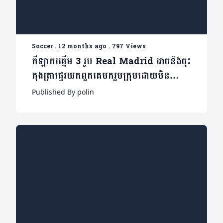
Soccer
.
12 months ago
.
797 Views
កីឡាករឆ្នើម 3 រូប Real Madrid អាចនិងចុះ
កុងត្រាផ្ទេរយកពួកគេមករួមក្រុមដោយមិន
ចំណាយប្រាក់( មាន3 វីដេអូ)
Published By polin