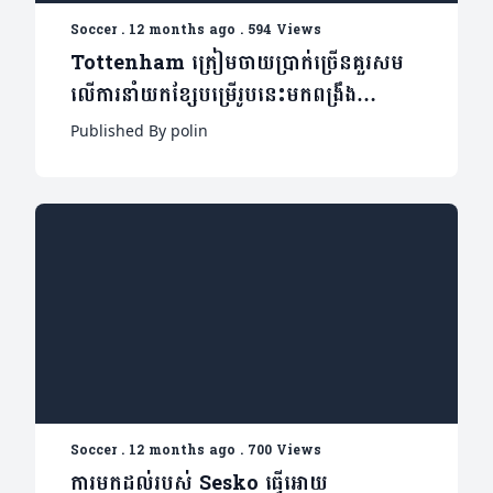
Soccer
.
12 months ago
.
594 Views
Tottenham ត្រៀមចាយប្រាក់ច្រើនគួរសម
លើការនាំយកខ្សែបម្រើរូបនេះមកពង្រឹង
ក្រុម(មាន១វីដេអូ)
Published By polin
Soccer
.
12 months ago
.
700 Views
ការមកដល់របស់ Sesko ធ្វើអោយ