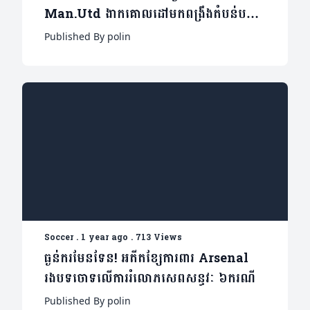
Man.Utd ងាកគោលដៅមកពង្រឹងតំបន់បម្រើ
វិញ(មាន១វីដេអូ)
Published By polin
Soccer
.
1 year ago
.
713 Views
ធ្ងន់ករមែនទែន! អតីតខ្សែការពារ Arsenal
រងបទចោទលើការរំលោភសេពសន្ធវៈ ៦ករណី
Published By polin