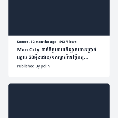
Soccer
.
12 months ago
.
893 Views
Man.City ដាច់ចិត្តអោយកីឡាករមានប្រាក់
ឈ្នួល 30ម៉ឺនផោន/១សប្តាហ៍ទៅក្លឹបគូ
ប្រជែងលីកខ្ចីជើង(មាន២វីដេអូ)
Published By polin