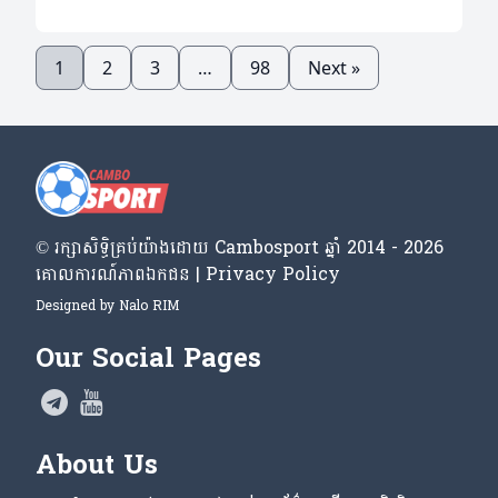
1
2
3
…
98
Next »
© រក្សា​សិទ្ធិ​គ្រប់​យ៉ាង​ដោយ​ Cambosport ឆ្នាំ 2014 - 2026
គោលការណ៍​ភាព​ឯកជន | Privacy Policy
Designed by
Nalo RIM
Our Social Pages
About Us