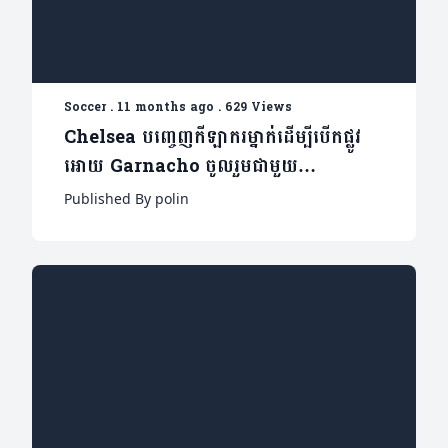
Soccer
.
11 months ago
.
629 Views
Chelsea បញ្ចេញកីឡាករម្នាក់ដើម្បីបើកផ្លូវ
អោយ Garnacho ចូលរួមជាមួយ
ពួកគេ(មាន២វីឌេអូ)
Published By polin