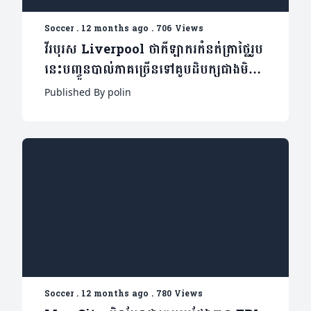
Soccer
.
12 months ago
.
706 Views
វីរបុរស Liverpool ថាកីឡាករកំនត់ត្រាថ្លៃរូប
នេះបញ្ចូនបាល់ភាគច្រើនទៅគូបដិបក្សជាងមិត្ត
រួមក្រុម(ម
Published By polin
Soccer
.
12 months ago
.
780 Views