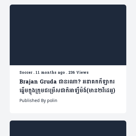
Soccer
.
11 months ago
.
236 Views
Brajan Gruda ជានរណា? អនាគតកីឡាករ
ឆ្នើមក្នុងក្រុមជម្រើសជាតិអាឡឺម៉ង់(មាន២វីដេអូ)
Published By polin