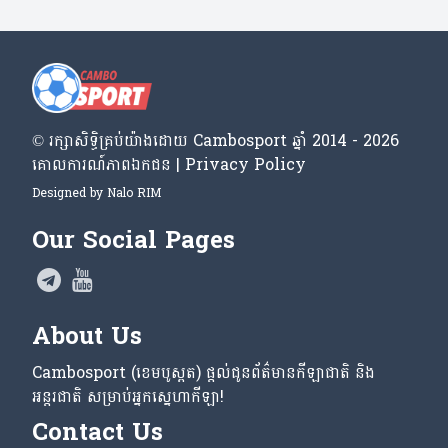
© រក្សា​សិទ្ធិ​គ្រប់​យ៉ាង​ដោយ​ Cambosport ឆ្នាំ 2014 - 2026
គោលការណ៍​ភាព​ឯកជន | Privacy Policy
Designed by
Nalo RIM
Our Social Pages
About Us
Cambosport (ខេមបូស្ពត) ផ្តល់ជូនព័ត៌មានកីឡាជាតិ និង
អន្តរជាតិ សម្រាប់អ្នកស្នេហាកីឡា!
Contact Us