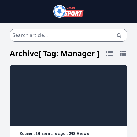
Archive[ Tag:
Manager
]
Soccer
.
10 months ago
.
298 Views