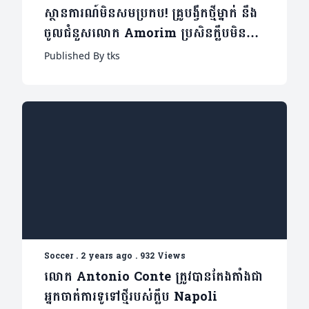
ស្ថានការណ៍មិនសមប្រកប! គ្រូបង្វឹកថ្មីម្នាក់ នឹង
ចូលជំនួសលោក Amorim ប្រសិនក្លឹបមិនធ្វើ
រឿងមួយនេះ
Published By tks
Soccer
.
2 years ago
.
932 Views
លោក Antonio Conte ត្រូវបានតែងតាំងជា
អ្នកចាត់ការទូទៅថ្មីរបស់ក្លឹប Napoli