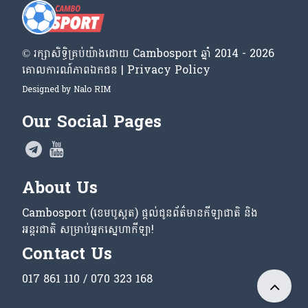
© រក្សា​សិទ្ធិ​គ្រប់​យ៉ាង​ដោយ​ Cambosport ឆ្នាំ 2014 - 2026
គោលការណ៍​ភាព​ឯកជន | Privacy Policy
Designed by
Nalo RIM
Our Social Pages
About Us
Cambosport (ខេមបូស្ពត) ផ្តល់ជូនព័ត៌មានកីឡាជាតិ និង
អន្តរជាតិ សម្រាប់អ្នកស្នេហាកីឡា!
Contact Us
017 861 110 / 070 323 168