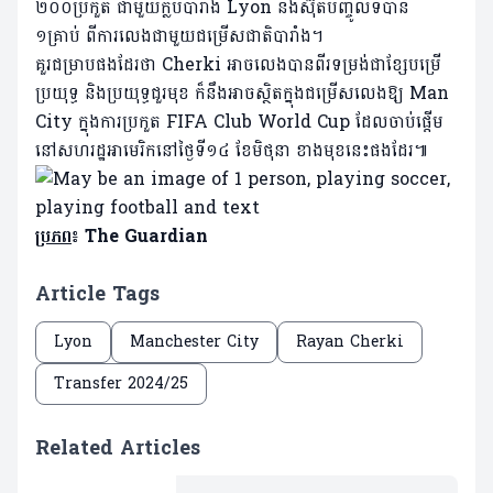
២០០ប្រកួត ជាមួយក្លឹបបារាំង Lyon និងស៊ុតបញ្ចូលទីបាន
១គ្រាប់ ពីការលេងជាមួយជម្រើសជាតិបារាំង។
គួរជម្រាបផងដែរថា Cherki អាចលេងបានពីរទម្រង់ជាខ្សែបម្រើ
ប្រយុទ្ធ និងប្រយុទ្ធជួរមុខ ក៏នឹងអាចស្ថិតក្នុងជម្រើសលេងឱ្យ Man
City ក្នុងការប្រកួត FIFA Club World Cup ដែលចាប់ផ្តើម
នៅសហរដ្ឋអាមេរិកនៅថ្ងៃទី១៤ ខែមិថុនា ខាងមុខនេះផងដែរ៕
ប្រភព
៖ The Guardian
Article Tags
Lyon
Manchester City
Rayan Cherki
Transfer 2024/25
Related Articles