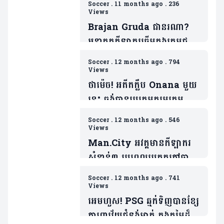
Soccer
.
11 months ago
.
236
Views
Brajan Gruda ជានរណា?
អនាគតកីឡាករឆ្នើមក្នុងក្រុមជម្រើ
សជាតិអាឡឺម៉ង់(មាន២វីដេអូ)
Soccer
.
12 months ago
.
794
Views
ថាម៉េច! អតីតក្លឹប Onana មួយ
នេះ ចង់បានរូបគេមករួមក្រុមសារ
ជាថ្មីពីបិសាចក្រហម
Soccer
.
12 months ago
.
546
Views
Man.City អវត្តមានកីឡាករ
សំខាន់៣ រូបពេលប្រកួតកៅឆាយ
EPL ជាមួយម្ចាស់ផ្ទះ Wolver
Soccer
.
12 months ago
.
741
Views
អេមហួស! PSG ឆ្មក់ទិញបានខ្សែ
ការពារវ័យជំទង់ម្នាក់ ក្នុងតម្លៃដ៏ធំ