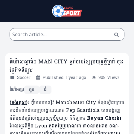
អីយ៉ាសស្ងាត់ៗ MAN CITY ឆ្មក់បានខ្សែប្រយុទ្ធថ្មីម្នាក់ មុន
ថ្ងៃបិទទីផ្សារ
Soccer
Published 1 year ago
908 Views
ទំហំអក្សរ
តូច
ធំ
(
អង់គ្លេស
)៖
ក្លឹបមេឃខៀវ Manchester City កំពុងស្ថិតក្រោម
ការដឹកនាំដោយគ្រូបង្គោលលោក Pep Guardiola បានបង្ហាញ
អំពីមុខជម្រើសខ្សែប្រយុទ្ធថ្មីមួយរូប គឺកីឡាករ
Rayan Cherki
ដែលផ្ទេរពីក្លឹប Lyon ក្នុងតម្លៃប្រមាណជា ៣០លានផោន ខណៈ
ការចុះកិច្ចសន្យានេះធ្វើឡើងបានមុនថ្ងៃផុតកំណត់នៃទីផ្សារដោះដូរ