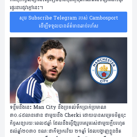
ផ្ទេរនារដូវក្តៅនេះ។
សូម Subscribe Telegram របស់ Cambosport
ដើម្បីទទួលបានព័ត៌មានឆាប់រហ័ស
ទន្ទឹមនឹងនេះ Man City នឹងប្រគល់ទឹកប្រាក់ប្រមាណ
៣០.៤៥លានផោន ជាមួយនឹង Cherki ដោយបានសម្រេចចិត្តចុះ
កិច្ចសន្យារយៈពេល៥ឆ្នាំ ដែលនឹងធ្វើឱ្យរូបគេរួមរស់ជាមួយក្លឹបរហូត
ដល់ឆ្នាំ២០៣០ ខណៈជាកីឡាករវ័យ ២១ឆ្នាំ ដែលបង្ហាញខ្លួនជិត