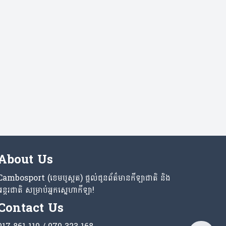
About Us
Cambosport (ខេមបូស្ពត) ផ្តល់ជូនព័ត៌មានកីឡាជាតិ និង
អន្តរជាតិ សម្រាប់អ្នកស្នេហាកីឡា!
Contact Us