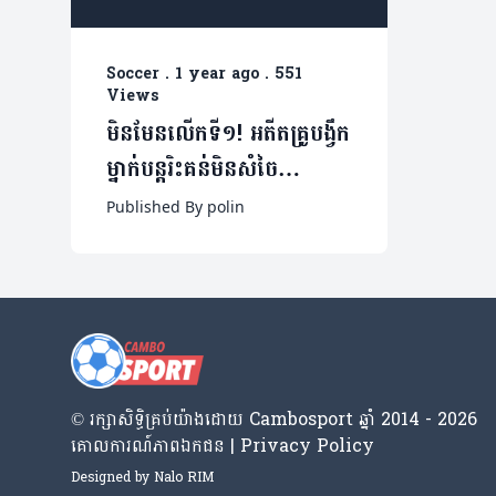
Soccer
.
1 year ago
.
551
Views
មិនមែនលើកទី១! អតីតគ្រូបង្វឹក
ម្នាក់បន្តរិះគន់មិនសំចៃ
មាត់លើព្រឹត្តការណ៍ FIFA
Published By polin
Club World Cup
© រក្សា​សិទ្ធិ​គ្រប់​យ៉ាង​ដោយ​ Cambosport ឆ្នាំ 2014 - 2026
គោលការណ៍​ភាព​ឯកជន | Privacy Policy
Designed by
Nalo RIM