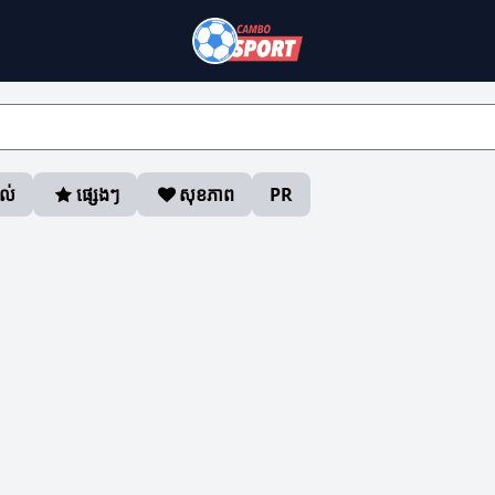
ាល់
ផ្សេងៗ
សុខភាព
PR