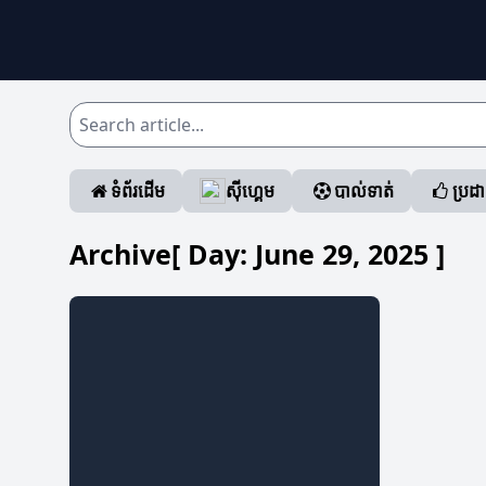
ទំព័រដើម
ស៊ីហ្គេម
បាល់ទាត់
ប្រដ
Archive[ Day:
June 29, 2025
]