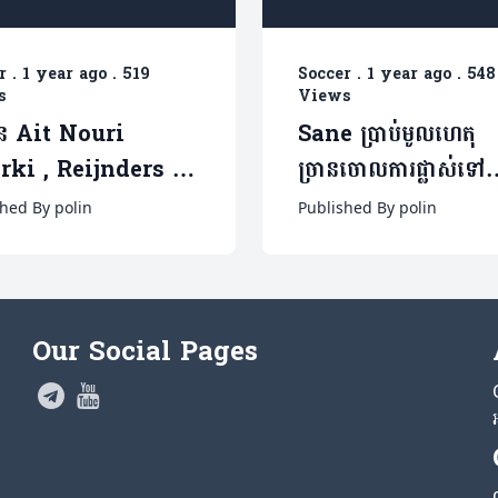
r
.
1 year ago
.
519
Soccer
.
1 year ago
.
548
s
Views
មាន Ait Nouri
Sane ប្រាប់មូលហេតុ
rki , Reijnders ធ្វើ
ច្រានចោលការផ្លាស់ទៅ
្សែបម្រើរូបនេះត្រៀម
អង់គ្លេសហើយជ្រើសរើសលី
hed By polin
Published By polin
េញ(មាន១វីដេអូ)
នេះ(មាន២វីដេអូ)
Our Social Pages