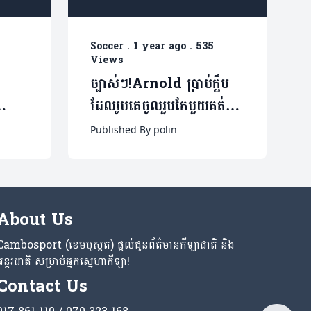
Soccer
.
1 year ago
.
535
Views
ច្បាស់ៗ!Arnold ប្រាប់ក្លឹប
ដែលរូបគេចូលរួមតែមួយគត់
កថ្មី
ក្រោយចេញពី Liverpool
Published By polin
(មាន១វីដេអូ)
About Us
Cambosport (ខេមបូស្ពត) ផ្តល់ជូនព័ត៌មានកីឡាជាតិ និង
អន្តរជាតិ សម្រាប់អ្នកស្នេហាកីឡា!
Contact Us