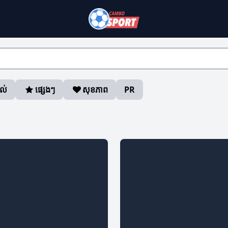
ាល់
ផ្សេងៗ
សុខភាព
PR