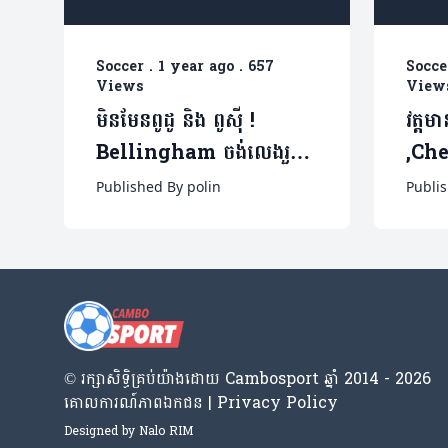
Soccer
.
1 year ago
.
657
Socce
Views
View
មិនមែនពូដូ និង ពូស៊ី !
វត្ត
Bellingham ចង់លេងរួម
,Che
ក្រុមជាមួយបុរសម្នាក់នេះខ្លាំង
អោយខ
Published By polin
Publis
បំផុត(មាន១វីដេអូ)
ចាកច
© រក្សា​សិទ្ធិ​គ្រប់​យ៉ាង​ដោយ​ Cambosport ឆ្នាំ 2014 - 2026
គោលការណ៍​ភាព​ឯកជន | Privacy Policy
Designed by
Nalo RIM