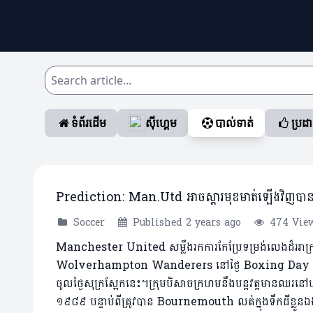
ទំព័រដើម
ស៊ីហ្គេម
បាល់ទាត់
ប្រដ
Prediction: Man.Utd អាចស្តារមុខមាត់ឡើងវិញបាន
Soccer
Published 2 years ago
474 Vie
Manchester United សម្លឹង​រក​ការ​កែប្រែ​ទម្រង់​លេង​ដ៏​អាក្រក់
Wolverhampton Wanderers នៅ​ថ្ងៃ Boxing Day ក្នុង
ចូលថ្ងៃសុក្រស្អែកនេះ។ក្រុមបិសាចក្រហមនឹងបន្តវត្តមានឈរន
១៩៨៩ បន្ទាប់ពីត្រូវបាន Bournemouth លត់ក្នុងទឹកដីខ្លួ