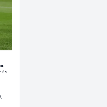
ខណៈ
y និង
d,