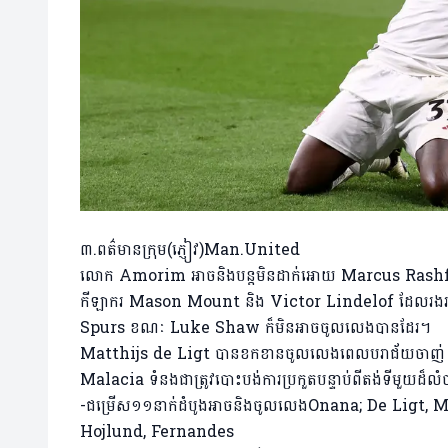
៣.ពត៌មានក្រុម(ភ្ញៀវ)Man.United
លោក Amorim អាចនិងបន្តមិនដាក់អោយ Marcus Rashford
កីឡាករ Mason Mount និង Victor Lindelof ដែលរងរបួសទាំ
Spurs ខណៈ Luke Shaw ក៏មិនអាចចូលលេងបានដែរ។
Matthijs de Ligt បានខកខានចូលលេងពេលបរាជ័យចាញ់
Malacia ទំនងជាត្រូវបោះបង់ការប្រកួតបន្ទាប់ពីតង់ទីមួយដ៏ល
-ជម្រើស១១នាក់ដំបូងអាចនិងចូលលេងOnana; De Ligt,
Hojlund, Fernandes