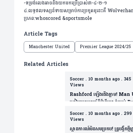
-ទម្រង់លេងអាចនិងយកមកប្រើប្រាស់៣-៤-២-១
៤.លទ្ធផលទស្សន៍ទាយសម្រាប់ការប្រកួតគូនេះគឺ Wolver
ប្រភព:whoscored &sportsmole
Article Tags
Manchester United
Premier League 2024/25
Related Articles
Soccer
.
10 months ago
.
345
Views
Rashford ឡើងជើងភ្លាម! Man
ត្រៀមយកអ្នកចាំទីដ៏ឆ្នើមម្នាក់របស់ 
ជាថ្នូរទិញលក់ផ្ដាច់កុងត្រា
Soccer
.
10 months ago
.
299
Views
ស្ថានការណ៍មិនសមប្រកប! គ្រូបង្វឹកថ្មីម្ន