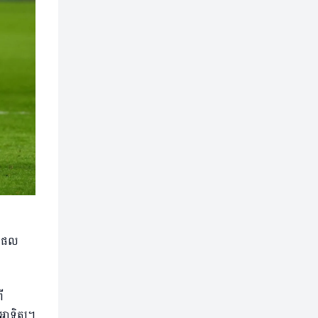
្ធផល
ី
ាទិត្យ។