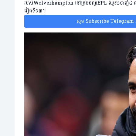
របស់Wolverhampton នៅក្របខណ្ឌEPL ឈ្នះ២ចាញ់៤ 
រៀងទី១៣។
សូម Subscribe Telegram រប