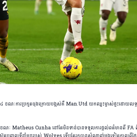
ខណៈការប្រកួតចុងក្រោយបង្អស់គឺ Man.Utd យកឈ្នះម្ចាស់ផ្ទះដោយលទ
ួរ ខណៈ Matheus Cunha នៅតែមិនទាន់បានទទួលការផ្តល់ពត៌មានពី FA ព
ុតបញ្ចូលទីនាំមុខរបស់ Wolves ទើបតែរកបានសំណាញ់ម្តងទៀតកាលពីថ្ងៃអ