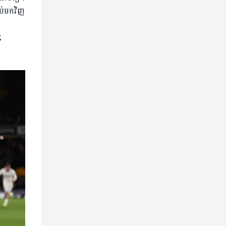
ប់មកវិញ
;