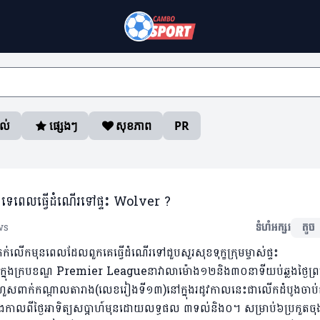
ាល់
ផ្សេងៗ
សុខភាព
PR
ទេពេលធ្វើដំណើរទៅផ្ទះ Wolver ?
ws
ទំហំអក្សរ
តូច
​លើក​មុន​ពេល​ដែល​ពួក​គេ​ធ្វើដំណើរទៅជួបសួរសុខទុក្ខក្រុមម្ចាស់ផ្ទះ
ក្របខណ្ឌ Premier Leagueនាវាលាម៉ោង១២និង៣០នាទីយប់ឆ្លងថ្ងៃព្រហស
ៅហួសពាក់កណ្តាលតារាង(លេខរៀងទី១៣)នៅក្នុងរដូវកាលនេះជាលើកដំបូងចាប់តាំង
នឯងកាលពីថ្ងៃអាទិត្យសប្តាហ៍មុនដោយលទ្ធផល ៣ទល់និង០។ សម្រាប់៦ប្រកួតច