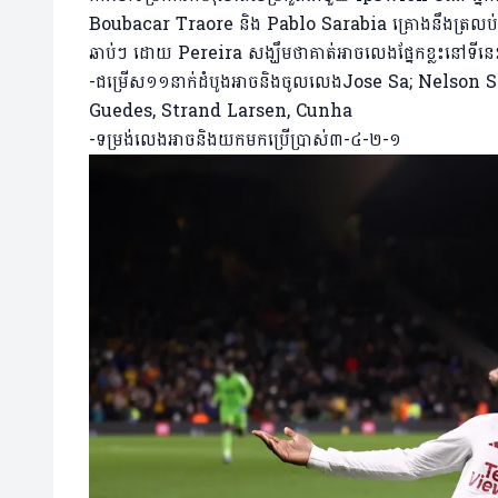
Boubacar Traore និង Pablo Sarabia គ្រោងនឹងត្រលប់មក
ឆាប់ៗ ដោយ Pereira សង្ឃឹមថាគាត់អាចលេងផ្នែកខ្លះនៅទីនេ
-ជម្រើស១១នាក់ដំបូងអាចនិងចូលលេងJose Sa; Nelson
Guedes, Strand Larsen, Cunha
-ទម្រង់លេងអាចនិងយកមកប្រើប្រាស់៣-៤-២-១