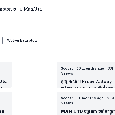
hampton ២ : ២ Man.Utd
Wolverhampton
Soccer
.
10 months ago
.
331
Views
 Utd
គួរឲ្យអាណិត! Prime Antony
Barca
បង្ហើបថា MAN UTD ធ្វើរឿងមួយដ
ដែលជាទង្វើមិនផ្តល់តម្លៃឲ្យខ្លួន
Soccer
.
11 months ago
.
289
Views
ាក់
MAN UTD បង្អាក់ការចង់ចែកផ្លូវ