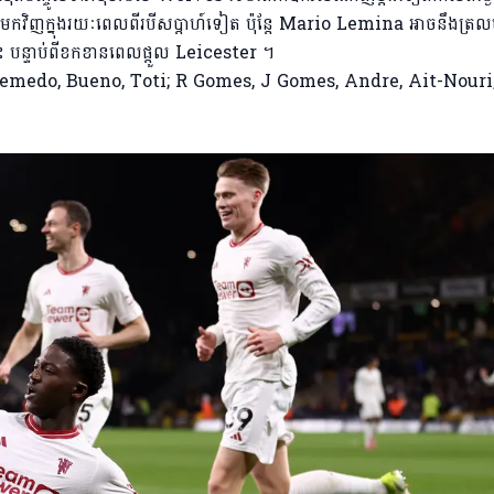
វិញក្នុងរយៈពេលពីរបីសប្តាហ៍ទៀត ប៉ុន្តែ Mario Lemina អាចនឹងត្រល
ះ បន្ទាប់ពីខកខានពេលផ្តួល Leicester ។
 Semedo, Bueno, Toti; R Gomes, J Gomes, Andre, Ait-Nouri