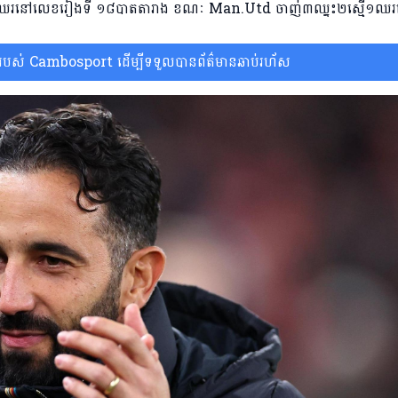
ឈរនៅលេខរៀងទី ១៨បាតតារាង ខណៈ Man.Utd ចាញ់៣ឈ្នះ២ស្មើ១ឈ
ស់ Cambosport ដើម្បីទទួលបានព័ត៌មានឆាប់រហ័ស