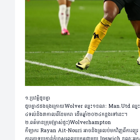
១.ប្រវត្តិជួបគ្នា
ជួបគ្នា៥ដងចុងក្រោយWolver ឈ្នះ១ខណៈ Man.Utd ឈ្នះ៤ 
៤ទល់និង៣កាលពីខែមករា ដើមឆ្នាំ២០២៤កន្លងទៅនេះ។
២.ពត៌មានក្រុម(ម្ចាស់ផ្ទះ)Wolverhampton
កីឡាករ Rayan Ait-Nouri អាចនិងត្រលប់មកវិញពីការព្យ
ការចោទប្រកាន់កំហុសពេលប្រកួតជាមួយ Ipswich ខណៈអ្នកស៊