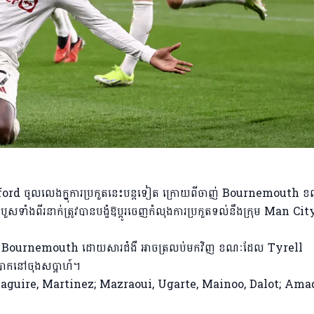
 ចូលលេងក្នុ្ងការប្រកួតនេះបន្តទៀត ក្រោយពីចាញ់ Bournemouth 
ងពីរនាក់ត្រូវបានបង្ខំឱប្តូរចេញកំលុងការប្រកួតទល់នឹងក្រុម Man Cit
 Bournemouth ដោយសារជំងឺ អាចត្រលប់មកវិញ ខណៈដែល Tyrell
ំបាកនៅចុងសប្តាហ៍។
 Maguire, Martinez; Mazraoui, Ugarte, Mainoo, Dalot; Ama