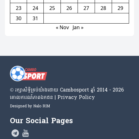
23
24
25
26
27
28
29
30
31
« Nov
Jan »
© រក្សា​សិទ្ធិ​គ្រប់​យ៉ាង​ដោយ​ Cambosport ឆ្នាំ 2014 - 2026
គោលការណ៍​ភាព​ឯកជន | Privacy Policy
Designed by
Nalo RIM
Our Social Pages