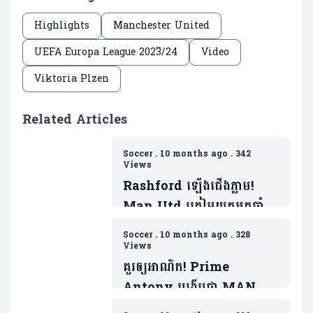
Highlights
Manchester United
UEFA Europa League 2023៊/24
Video
Viktoria Plzen
Related Articles
Soccer
.
10 months ago
.
342
Views
Rashford ឡើងជើងភ្លាម!
Man Utd ត្រៀមយកអ្នកចាំទី
ដ៏ឆ្នើមម្នាក់របស់ Barca ជា
Soccer
.
10 months ago
.
328
ថ្នូរទិញលក់ផ្ដាច់កុងត្រា
Views
គួរឲ្យអាណិត! Prime
Antony បង្ហើបថា MAN
UTD ធ្វើរឿងមួយដាក់ ដែលជា