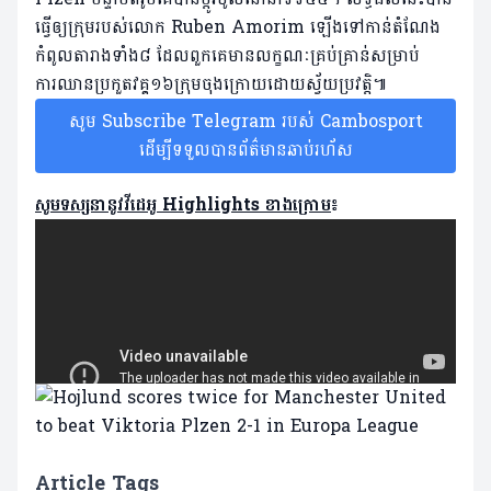
ធ្វើឲ្យក្រុមរបស់លោក Ruben Amorim ឡើងទៅកាន់តំណែង
កំពូលតារាងទាំង៨ ដែលពួកគេមានលក្ខណៈគ្រប់គ្រាន់សម្រាប់
ការឈានប្រកួតវគ្គ១៦ក្រុមចុងក្រោយដោយស្វ័យប្រវត្តិ៕
សូម Subscribe Telegram របស់ Cambosport
ដើម្បីទទួលបានព័ត៌មានឆាប់រហ័ស
សូមទស្សនានូវវីដេអូ Highlights ខាងក្រោម
៖
Article Tags