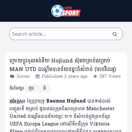
ក្រោយប្តូរចូលតង់ទី២! Hojlund ស៊ុត២គ្រាប់សម្រាប់
MAN UTD ដណ្តើមបានជ័យជម្នះដ៏សំខាន់ (មានវីដេអូ)
Soccer
Published 2 years ago
587 Views
ទំហំអក្សរ
តូច
ធំ
អង់គ្លេស
៖
ខ្សែប្រយុទ្ធ
Rasmus Hojlund
បានទាត់បាល់
បញ្ចូលទី ២គ្រាប់ ជួយដល់ក្រុមបិសាចក្រហម Manchester
United ដណ្តើមបានជ័យជម្នះ ២:១ ដ៏សំខាន់ក្នុងក្របខ័ណ្ឌ
UEFA Europa League នៅលើទឹកដីក្រុម Viktoria
Plzen បន្ទាប់ពីរូបគេបានប្តូរចូលនៅនាទីទី៥៥។ លទ្ធផលនេះបាន