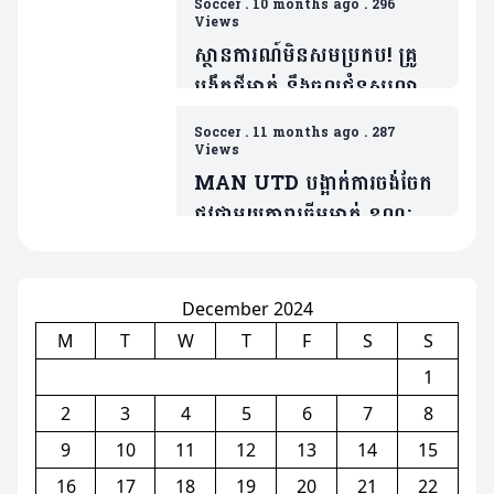
Soccer
.
10 months ago
.
296
ទង្វើមិនផ្តល់តម្លៃឲ្យខ្លួន
Views
ស្ថានការណ៍មិនសមប្រកប! គ្រូ
បង្វឹកថ្មីម្នាក់ នឹងចូលជំនួសលោក
Amorim ប្រសិនក្លឹបមិនធ្វើរឿង
Soccer
.
11 months ago
.
287
មួយនេះ
Views
MAN UTD បង្អាក់ការចង់ចែក
ផ្លូវជាមួយតារាឆ្នើមម្នាក់ ខណៈត្រូវ
ប្រជែងនឹង Bruno បើចង់ចូល
លេង
December 2024
M
T
W
T
F
S
S
1
2
3
4
5
6
7
8
9
10
11
12
13
14
15
16
17
18
19
20
21
22