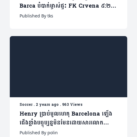
Barca បំបាក់ម្ចាស់ផ្ទះ FK Crvena ៥:២
នៅ UCL (មានវីដេអូ)
Published By tks
Soccer
.
2 years ago
.
963 Views
Henry ប្រាប់មូលហេតុ Barcelona ឡើង
ជើងខ្លាំងបច្ចុប្បន្នមិនមែនដោយសារលោក
Flick ទេ( មាន១វីដេអូ)
Published By polin