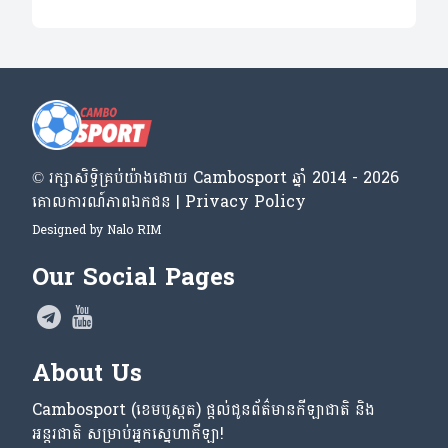
© រក្សា​សិទ្ធិ​គ្រប់​យ៉ាង​ដោយ​ Cambosport ឆ្នាំ 2014 - 2026
គោលការណ៍​ភាព​ឯកជន | Privacy Policy
Designed by
Nalo RIM
Our Social Pages
About Us
Cambosport (ខេមបូស្ពត) ផ្តល់ជូនព័ត៌មានកីឡាជាតិ និង
អន្តរជាតិ សម្រាប់អ្នកស្នេហាកីឡា!