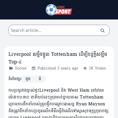
Liverpool សម្លឹងផ្តួល Tottenham ដើម្បីបន្តក្តីសង្ឃឹម
Top-៤
Soccer
Published 3 years ago
1K Views
ទំហំអក្សរ
តូច
ធំ
ការប្រកួរវាងម្ចាស់ផ្ទះLiverpool និង West Ham នៅវេលា
ម៉ោង១០:៣០ នាទីយប់នេះ​ក្រុមមាន់ខ្នាយមាស Tottenham
ក្រោមការដឹកនាំរបស់គ្រូបង្វឹកបណ្តោះអាសន្ន Ryan Mayson
និងត្រូវដឹកនាំការប្រកួតលើកទីពីរធ្វើដំណើរទៅ​សួរសុខទុក្ខ​ក្រុមហង្ស
ក្រហម Liverpool ក្រោយពីវាកបកតាមស្មើចុងក្រោយជាមួយ