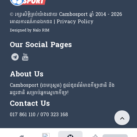
© រក្សា​សិទ្ធិ​គ្រប់​យ៉ាង​ដោយ​ Cambosport ឆ្នាំ 2014 - 2026
គោលការណ៍​ភាព​ឯកជន | Privacy Policy
Designed by
Nalo RIM
Our Social Pages
About Us
Cambosport (ខេមបូស្ពត) ផ្តល់ជូនព័ត៌មានកីឡាជាតិ និង
អន្តរជាតិ សម្រាប់អ្នកស្នេហាកីឡា!
Contact Us
017 861 110 / 070 323 168