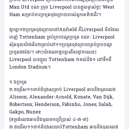
Man.Utd ខណៈក្រុម Liverpool បានផ្តួល​ម្ចាស់ផ្ទះ West
Ham សម្រាប់ការប្រកួតចុងក្រោយរបស់ពួកគេទំាងពីរ។
ជួបគ្នា១២ប្រកួតចុងក្រោយនៅAnfield គឺLiverpool មិនដែល
ចាញ់ Tottenham គ្រប់ក្របខណ្ឌប្រកួត ខណៈ Liverpool
ស៊ុតចូលយ៉ាងតិច២គ្រាប់នៅ១១ប្រកួតចុងក្រោយគ្រប់ក្របខណ្ឌ
ប្រកួតផងដែរ។ ទោះយ៉ាងណាជួបគ្នាដើមរដូវកាលនេះ
Liverpool បានផ្តួល Tottenham ២ទល់និង១ នៅទឹកដី
London Stadium។
១.៦ប្រកួត
២.ជម្រើស១១នាក់ដំបូងសម្រាប់ Liverpool អាចនិងចូលលេង
Alisson; Alexander-Arnold, Konate, Van Dijk,
Robertson; Henderson, Fabinho, Jones; Salah,
Gakpo, Nunez
(ទម្រង់លេងអាចនិងចូលមកប្រើប្រាស់ ៤-៣-៣)
៣.ជម្រើស១១នាក់ដំបូងសម្រាប់Tottenham អាចនិងចូលលេង