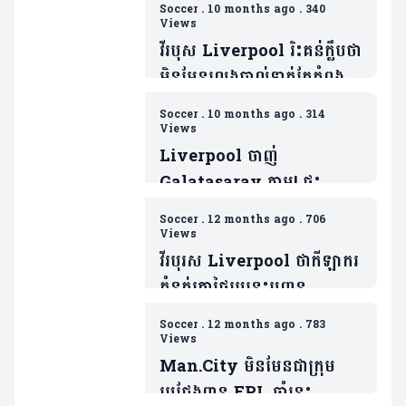
Soccer
.
10 months ago
.
340
Views
វីរបុស Liverpool រិះគន់ក្លឹបថា
មិនមែនលេងបាល់ទាត់តែកំពុង
លេងកីឡាមួយនេះ
Soccer
.
10 months ago
.
314
វិញ(មាន១វីដេអូ)
Views
Liverpool ចាញ់
Galatasaray ភ្លាម! ផ្ទុះ
ការរិះគន់លើតារាឆ្នើមម្នាក់
Soccer
.
12 months ago
.
706
ក្រោយប៉ះបាល់បានតែ៤ដងគត់
Views
វីរបុរស Liverpool ថាកីឡាករ
កំនត់ត្រាថ្លៃរូបនេះបញ្ចូន
បាល់ភាគច្រើនទៅគូបដិបក្សជាង
Soccer
.
12 months ago
.
783
មិត្តរួមក្រុម(ម
Views
Man.City មិនមែនជាក្រុម
ប្រជែងពាន EPL ឆ្នាំនេះ