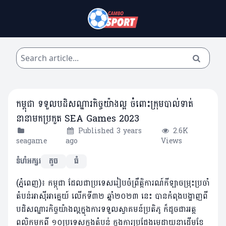
កម្ពុជា ទទួលបដិសណ្ឋារកិច្ចយ៉ាងល្អ ចំពោះក្រុមបាល់ទាត់
នានាមកប្រកួត SEA Games 2023
Published 3 years
2.6K
seagame
ago
Views
ទំហំអក្សរ
តូច
ធំ
(ភ្នំពេញ)៖ កម្ពុជា ដែលជាប្រទេសរៀបចំព្រឹត្តិការណ៍កីឡាចម្រុះប្រចាំ
តំបន់អាស៊ីអាគ្នេយ៍ លើកទី៣២ ឆ្នាំ២០២៣ នេះ បានកំពុងបង្ហាញពី
បដិសណ្ឋារកិច្ចយ៉ាងល្អក្នុងការទទួលស្វាគមន៍ប្រតិភូ ក៏ដូចជាអត្ត
ពលិកមកពី ១០ប្រទេសក្នុងតំបន់ ក្នុងការប្រជែងមេដាយនាដើមខែ