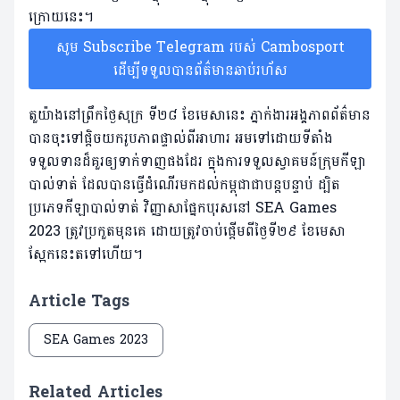
ក្រោយនេះ។
សូម Subscribe Telegram របស់ Cambosport
ដើម្បីទទួលបានព័ត៌មានឆាប់រហ័ស
តួយ៉ាងនៅព្រឹកថ្ងៃសុក្រ ទី២៨ ខែមេសានេះ ភ្នាក់ងារអង្គភាពព័ត៌មាន
បានចុះទៅផ្តិចយករូបភាពផ្ទាល់ពីអាហារ អមទៅដោយទីតាំង
ទទួលទានដ៏គួរឲ្យទាក់ទាញផងដែរ ក្នុងការទទួលស្វាគមន៍ក្រុមកីឡា
បាល់ទាត់ ដែលបានធ្វើដំណើរមកដល់កម្ពុជាជាបន្តបន្ទាប់ ដ្បិត
ប្រភេទកីឡាបាល់ទាត់ វិញ្ញាសាផ្នែកបុរសនៅ SEA Games
2023 ត្រូវប្រកួតមុនគេ ដោយត្រូវចាប់ផ្តើមពីថ្ងៃទី២៩ ខែមេសា
ស្អែកនេះតទៅហើយ។
Article Tags
SEA Games 2023
Related Articles