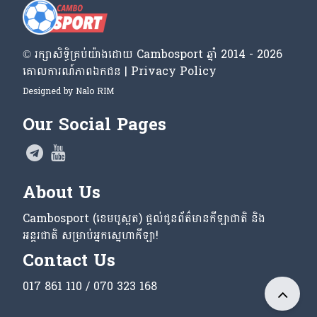
© រក្សា​សិទ្ធិ​គ្រប់​យ៉ាង​ដោយ​ Cambosport ឆ្នាំ 2014 - 2026
គោលការណ៍​ភាព​ឯកជន | Privacy Policy
Designed by
Nalo RIM
Our Social Pages
About Us
Cambosport (ខេមបូស្ពត) ផ្តល់ជូនព័ត៌មានកីឡាជាតិ និង
អន្តរជាតិ សម្រាប់អ្នកស្នេហាកីឡា!
Contact Us
017 861 110 / 070 323 168