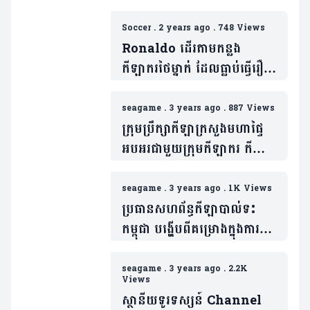
Soccer
.
2 years ago
.
748 Views
Ronaldo ដើរតាមកន្លង
កីឡាករថៃម្នាក់ ដែលធ្លាប់ធ្វើរឿង
មួយនេះនៅលើទឹកដីកម្ពុជា កាល
ស៊ីហ្គេម និងទទួលការរិះគន់យ៉ាង
seagame
.
3 years ago
.
887 Views
ស្ពឹកមុខ (មានវីដេអូ)
ក្រុមប្រឹក្សាកីឡាក្រសួងមហាផ្ទៃ
អបអរជាមួយក្រុមកីឡាករ កីឡា
ការិនី ដែលទទួលបានលទ្ធផល
ជោគជ័យយ៉ាងជ្រាលជ្រៅ ក្នុង
seagame
.
3 years ago
.
1K Views
ព្រឹត្តិការណ៍កីឡាស៊ីហ្គេម
ប្រធានសហព័ន្ធកីឡាបាល់ទះ
កម្ពុជា បង្ហើបពីគម្រោងក្នុងការ
បង្កើតលីគបាល់ទះកម្ពុជា
seagame
.
3 years ago
.
2.2K
Views
ស្ថានីយទូរទស្សន៍ Channel