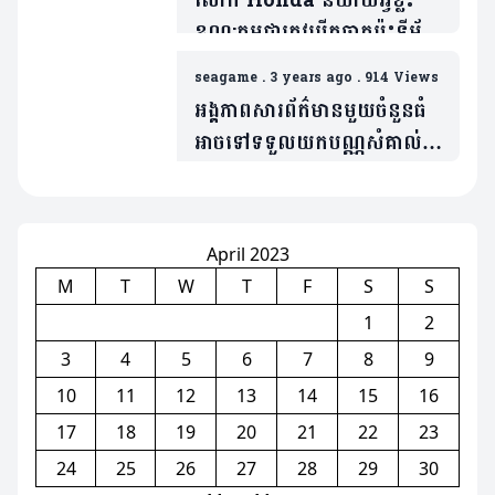
លោក Honda និយាយអ្វីខ្លះ
ខណ:កម្ពុជាត្រូវបើកឆាកប៉ះទីម័រ
ស្អែកនេះ
seagame
.
3 years ago
.
914 Views
អង្គភាពសារព័ត៌មានមួយចំនួនធំ
អាចទៅទទួលយកបណ្ណសំគាល់
ខ្លួនសម្រាប់ចូលយកព័ត៌មាន
Sea Game បានហើយ ចាប់ពី
ថ្ងៃនេះ
April 2023
M
T
W
T
F
S
S
1
2
3
4
5
6
7
8
9
10
11
12
13
14
15
16
17
18
19
20
21
22
23
24
25
26
27
28
29
30