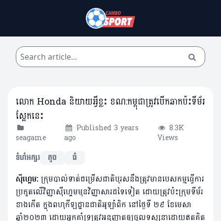
លោក Honda និយាយអ្វីខ្លះ ខណ:កម្ពុជាត្រូវបើកឆាកប៉ះទីម័រ
ស្អែកនេះ
Published 3 years
8.3K
seagame
ago
Views
ទំហំអក្សរ
តូច
ធំ
សុីហ្គេម:
ក្រុមបាល់ទាត់ជម្រើសជាតិបុរសនឹងត្រូវមានបេសកម្មធ្វើការ
ប្រកួតលើវិញ្ញាសុីហ្គេមមុនវិញ្ញាសារដទៃទៀត ដោយត្រូវប៉ះក្រុមទីម័រ
ខាងកើត ក្នុងពហុកីឡដ្ឋានជាតិអូឡាំពិក នៅថ្ងៃទី ២៩ ខែមេសា
ឆ្នាំ២០២៣ ដោយអ្នកគាំទ្រត្រូវអនុញ្ញាតឲ្យចូលទស្សនាដោយឥតគិត