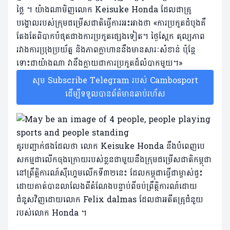
ថ្លៃ ។ យ៉ាងណាមិញលោក Keisuke Honda ដែលជាគ្រូ
បង្គោលរបស់ក្រុមជម្រើសជាតិធ្វើការអះអាងថា «ការ​ប្រកួត​ដំបូង​គឺ​
តែង​តែ​ពិបាក​បំផុត​ជាងការ​ប្រកួត​ផ្សេងទៀត។ ថ្ងៃស្អែក តុល្យភាព
រវាងការប្រុងប្រយ័ត្ន និងភាពក្លាហាននឹងមានសារៈសំខាន់ ប៉ុន្តែ
ទោះជាយ៉ាងណា វានឹងក្លាយជាការប្រកួតដ៏លំបាកមួយ។»
សូម Subscribe Telegram របស់ Cambosport
ដើម្បីទទួលបានព័ត៌មានឆាប់រហ័ស
គួរបញ្ជាក់ផងដែលថា លោក Keisuke Honda នឹងបំពេញបេ
សកម្មជាលើកចុងក្រោយរបស់ខ្លនជាមួយនឹងក្រុមជម្រើសជាតិកម្ពុជា
នៅព្រឹត្តិការណ៍សុីហ្គេមលើកទី៣២នេះ ដែលកម្ពុជាធ្វើជាម្ចាស់ផ្ទះ
ដោយគាត់បានលាលែងពីតំណែងបន្ទាប់ពីចប់ព្រឹត្តិការណ៍ដោយ
ជំនួសវិញដោយលោក Felix dalmas ដែលជាអតីតគ្រូជំនួយ
របស់លោក Honda ។