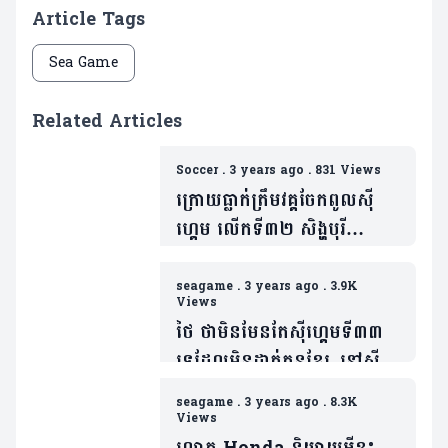
Article Tags
Sea Game
Related Articles
Soccer
.
3 years ago
.
831 Views
ក្រោយធ្លាក់ត្រឹមវគ្គចែកពូលស៊ី
ហ្គេម លើកទី៣២ សិង្ហបុរី
សម្រេចមិនឲ្យក្រុមជម្រើសជាតិ
ខ្លួនចូលរួម Asian Games
seagame
.
3 years ago
.
3.9K
Views
លើកទី១៩
ថៃ ថាមិនមែនតែស៊ីហ្គេមទី៣៣
ទេដែលមិនដាក់គុនខ្មែរ, នៅស៊ី
ហ្គេម ២០២៧ និង ២០២៩ ក៏
seagame
.
3 years ago
.
8.3K
ប្រហែលជាមិនដាក់គុនខ្មែរដែរ
Views