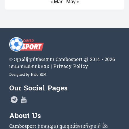
« Mar
May »
© រក្សា​សិទ្ធិ​គ្រប់​យ៉ាង​ដោយ​ Cambosport ឆ្នាំ 2014 - 2026
គោលការណ៍​ភាព​ឯកជន | Privacy Policy
Designed by
Nalo RIM
Our Social Pages
About Us
Cambosport (ខេមបូស្ពត) ផ្តល់ជូនព័ត៌មានកីឡាជាតិ និង