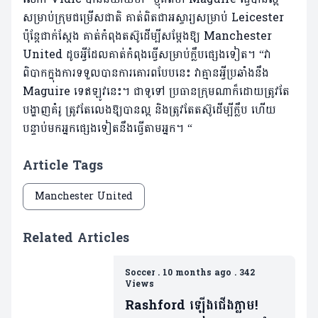
សម្រាប់ក្រុមជម្រើសជាតិ គាត់ពិតជាអស្ចារ្យសម្រាប់ Leicester
ប៉ុន្តែជាក់ស្តែង គាត់កំពុងតស៊ូដើម្បីសម្តែងឱ្យ Manchester
United ដូចអ្វីដែលគាត់កំពុងធ្វើសម្រាប់ក្លឹបផ្សេងទៀត។ “វា
ពិបាកក្នុងការទទួលបានការគោរពបែបនេះ វាគ្មានអ្វីប្រឆាំងនឹង
Maguire ទេឥឡូវនេះ។ ជាទូទៅ ប្រធានក្រុមណាក៏ដោយត្រូវតែ
បង្ហាញគំរូ ត្រូវតែលេងឱ្យបានល្អ និងត្រូវតែតស៊ូដើម្បីក្លឹប ហើយ
បន្ទាប់មកអ្នកផ្សេងទៀតនឹងធ្វើតាមអ្នក។ “
Article Tags
Manchester United
Related Articles
Soccer
.
10 months ago
.
342
Views
Rashford ឡើងជើងភ្លាម!