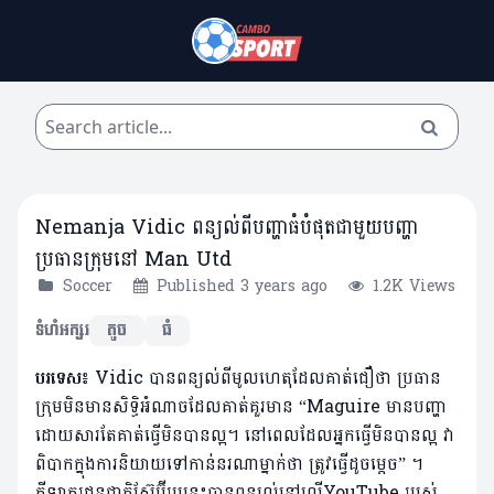
Nemanja Vidic ពន្យល់ពីបញ្ហាធំបំផុតជាមួយបញ្ហា
ប្រធានក្រុមនៅ Man Utd
Soccer
Published 3 years ago
1.2K Views
ទំហំអក្សរ
តូច
ធំ
បរទេស៖
Vidic បានពន្យល់ពីមូលហេតុដែលគាត់ជឿថា ប្រធាន
ក្រុមមិនមានសិទ្ធិអំណាចដែលគាត់គួរមាន “Maguire មានបញ្ហា
ដោយសារតែគាត់ធ្វើមិនបានល្អ។ នៅពេលដែលអ្នកធ្វើមិនបានល្អ វា
ពិបាកក្នុងការនិយាយទៅកាន់នរណាម្នាក់ថា ត្រូវធ្វើដូចម្តេច” ។
កីឡាករជនជាតិស៊ែប៊ីរូបនេះបានពន្យល់នៅលើYouTube របស់