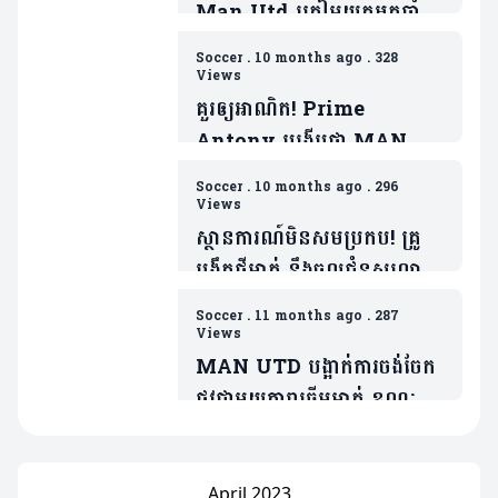
Man Utd ត្រៀមយកអ្នកចាំទី
ដ៏ឆ្នើមម្នាក់របស់ Barca ជា
Soccer
.
10 months ago
.
328
ថ្នូរទិញលក់ផ្ដាច់កុងត្រា
Views
គួរឲ្យអាណិត! Prime
Antony បង្ហើបថា MAN
UTD ធ្វើរឿងមួយដាក់ ដែលជា
Soccer
.
10 months ago
.
296
ទង្វើមិនផ្តល់តម្លៃឲ្យខ្លួន
Views
ស្ថានការណ៍មិនសមប្រកប! គ្រូ
បង្វឹកថ្មីម្នាក់ នឹងចូលជំនួសលោក
Amorim ប្រសិនក្លឹបមិនធ្វើរឿង
Soccer
.
11 months ago
.
287
មួយនេះ
Views
MAN UTD បង្អាក់ការចង់ចែក
ផ្លូវជាមួយតារាឆ្នើមម្នាក់ ខណៈត្រូវ
ប្រជែងនឹង Bruno បើចង់ចូល
លេង
April 2023