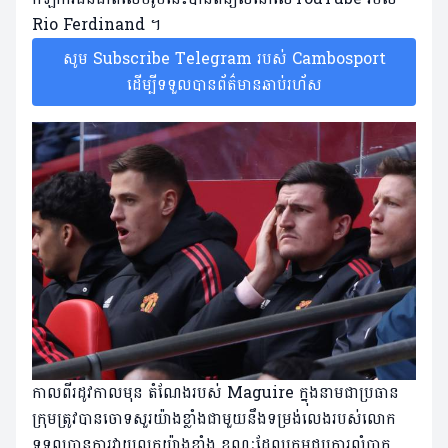
Rio Ferdinand ។
សូម Subscribe Telegram របស់ Cambosport
ដើម្បីទទួលបានព័ត៌មានឆាប់រហ័ស
កាល​ពី​រដូវ​កាល​មុន តំណែង​របស់ Maguire ក្នុង​នាម​ជា​ប្រធាន​
ក្រុម​ត្រូវ​បាន​ចោទ​សួរ​យ៉ាង​ខ្លាំង​ជាមួយ​នឹង​ទម្រង់​លេង​របស់​លោក​
ទទួល​បាន​ការ​វាយ​លុក​យ៉ាង​ខ្លាំង ខណៈ​ដែល​ក្រុម​ជួប​ការ​លំបាក​