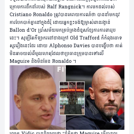
ក្រោម​ការ​ដឹកនាំ​របស់ Ralf Rangnick។ ការមកដល់របស់
Cristiano Ronaldo ត្រូវបានគេរាយការណ៍ថា បាននាំមកនូវ
ការបែកបាក់គ្នានៅក្នុងជំរុំ ដោយអ្នកខ្លះចង់ឱ្យម្ចាស់ពានរង្វាន់
Ballon d’Or ប្រាំសម័យមកគ្រប់គ្រងជំនួសខ្សែការការពាររូប
នេះ។ សូម្បីតែកីឡាករនៅខាងក្រៅ Old Trafford ក៏កំពុងចោទ
សួររឿងនេះដែរ ដោយ Alphonso Davies បានបង្ហើបថា គាត់
មិនអាចយល់ពីមូលហេតុដែលថាប្រធានក្រុមបានទៅលើ
Maguire និងមិនមែន Ronaldo ។
លោក Vidic បាននិយាយថា “ខ្ញុំគិតថា Maguire ធ្វើបានល្អ