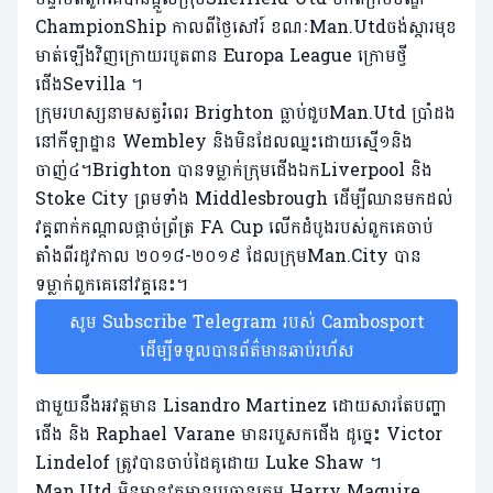
ChampionShip កាលពីថ្ងៃសៅរ៍ ខណៈMan.Utdចង់ស្តារ​មុខ
មាត់​ឡើងវិញក្រោយរបូតពាន Europa League ក្រោមថ្វី
ជើងSevilla ។
ក្រុមរហស្សនាមសត្វរំពេរ Brighton ធ្លាប់ជួបMan.Utd ប្រាំដង
នៅកីឡាដ្ឋាន Wembley និងមិនដែលឈ្នះដោយស្មើ​១និង​
ចាញ់៤។Brighton បានទម្លាក់ក្រុមជើងឯកLiverpool និង
Stoke City ព្រមទាំង Middlesbrough ដើម្បីឈានមកដល់
វគ្គពាក់កណ្តាលផ្តាច់ព្រ័ត្រ FA Cup លើកដំបូងរបស់ពួកគេចាប់
តាំងពីរដូវកាល ២០១៨-២០១៩ ដែលក្រុមMan.City បាន
ទម្លាក់ពួកគេនៅវគ្គនេះ។
សូម Subscribe Telegram របស់ Cambosport
ដើម្បីទទួលបានព័ត៌មានឆាប់រហ័ស
ជាមួយនឹងអវត្តមាន Lisandro Martinez ដោយសារតែបញ្ហា
ជើង និង Raphael Varane មានរបួសកជើង ដូច្នេះ Victor
Lindelof ត្រូវបានចាប់ដៃគូដោយ Luke Shaw ។
Man.Utd មិនមានវត្តមានប្រធានក្រុម Harry Maguire