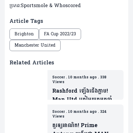
ប្រភព:Sportsmole & Whoscored
Article Tags
Brighton
FA Cup 2022/23
Manchester United
Related Articles
Soccer
.
10 months ago
.
338
Views
Rashford ឡើងជើងភ្លាម!
Man Utd ត្រៀមយកអ្នកចាំទី
ដ៏ឆ្នើមម្នាក់របស់ Barca ជា
Soccer
.
10 months ago
.
324
ថ្នូរទិញលក់ផ្ដាច់កុងត្រា
Views
គួរឲ្យអាណិត! Prime