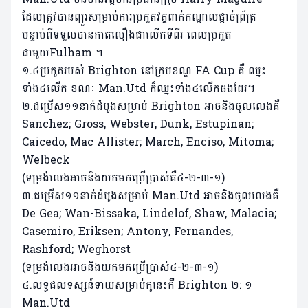
ដែលត្រូវបានព្យួរសម្រាប់ការប្រកួតវគ្គពាក់កណ្តាលផ្តាច់ព្រ័ត្រ
បន្ទាប់ពីទទួលបានកាតលឿងជាលើកទីពីរ ពេលប្រកួត
ជាមួយFulham ។
១.៤ប្រកួតរបស់ Brighton នៅក្របខណ្ឌ FA Cup គឺ ឈ្នះ
ទាំង៤លើក ខណៈ Man.Utd ក៏ឈ្នះទាំង៤លើកផងដែរ។
២.ជម្រើស១១នាក់ដំបូងសម្រាប់ Brighton អាចនិងចូលលេងគឺ
Sanchez; Gross, Webster, Dunk, Estupinan;
Caicedo, Mac Allister; March, Enciso, Mitoma;
Welbeck
(ទម្រង់លេងអាចនិងយកមកប្រើប្រាស់គឺ៤-២-៣-១)
៣.ជម្រើស១១នាក់ដំបូងសម្រាប់ Man.Utd អាចនិងចូលលេងគឺ
De Gea; Wan-Bissaka, Lindelof, Shaw, Malacia;
Casemiro, Eriksen; Antony, Fernandes,
Rashford; Weghorst
(ទម្រង់លេងអាចនិងយកមកប្រើប្រាស់៤-២-៣-១)
៤.លទ្ធផលទស្សន៍ទាយសម្រាប់គូនេះគឺ Brighton ២: ១
Man.Utd