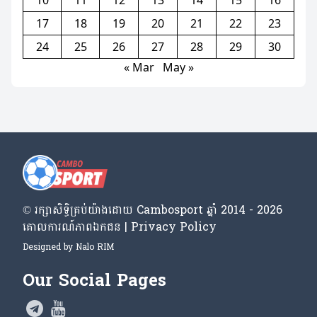
10
11
12
13
14
15
16
17
18
19
20
21
22
23
24
25
26
27
28
29
30
« Mar
May »
© រក្សា​សិទ្ធិ​គ្រប់​យ៉ាង​ដោយ​ Cambosport ឆ្នាំ 2014 - 2026
គោលការណ៍​ភាព​ឯកជន | Privacy Policy
Designed by
Nalo RIM
Our Social Pages