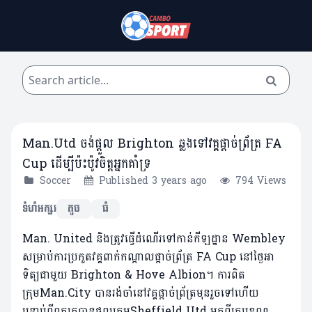
Man.Utd ចង់ផ្តួល Brighton ឆ្លងទៅវគ្គផ្តាច់ព្រ័ត្រ FA
Cup ដើម្បីប៉ះប៉ូវចិត្តអ្នកគាំទ្រ
Soccer
Published 3 years ago
794 Views
ទំហំអក្សរ
តូច
ធំ
Man. United និងត្រូវធ្វើដំណើរទៅកាន់កីឡដ្ឋាន Wembley
សម្រាប់ការប្រកួតវគ្គពាក់កណ្តាលផ្តាច់ព្រ័ត្រ FA Cup នៅថ្ងៃ​អា
ទិត្យជាមួយ Brighton & Hove Albion។ ការពិត
ក្រុមMan.City បានរង់ចាំនៅវគ្គផ្តាច់ព្រ័ត្រមុនរួចទៅហើយ
បន្ទាប់ពី​ពួកគេបានផ្តួលក្រុមSheffield Utd មកពីក្របខណ្ឌ