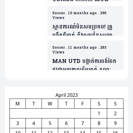
Antony បង្ហើបថា MAN
UTD ធ្វើរឿងមួយដាក់ ដែលជា
Soccer
.
10 months ago
.
290
ទង្វើមិនផ្តល់តម្លៃឲ្យខ្លួន
Views
ស្ថានការណ៍មិនសមប្រកប! គ្រូ
បង្វឹកថ្មីម្នាក់ នឹងចូលជំនួសលោក
Amorim ប្រសិនក្លឹបមិនធ្វើរឿង
Soccer
.
11 months ago
.
283
មួយនេះ
Views
MAN UTD បង្អាក់ការចង់ចែក
ផ្លូវជាមួយតារាឆ្នើមម្នាក់ ខណៈត្រូវ
ប្រជែងនឹង Bruno បើចង់ចូល
លេង
April 2023
M
T
W
T
F
S
S
1
2
3
4
5
6
7
8
9