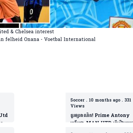
Soccer
.
10 months ago
.
331
Views
 Utd
គួរឲ្យអាណិត! Prime Antony
Barca
បង្ហើបថា MAN UTD ធ្វើរឿងមួយដ
ដែលជាទង្វើមិនផ្តល់តម្លៃឲ្យខ្លួន