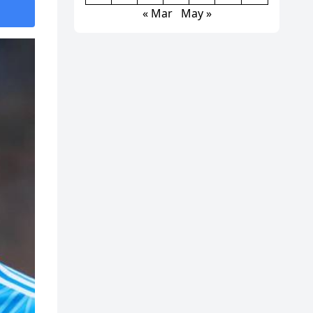
« Mar
May »