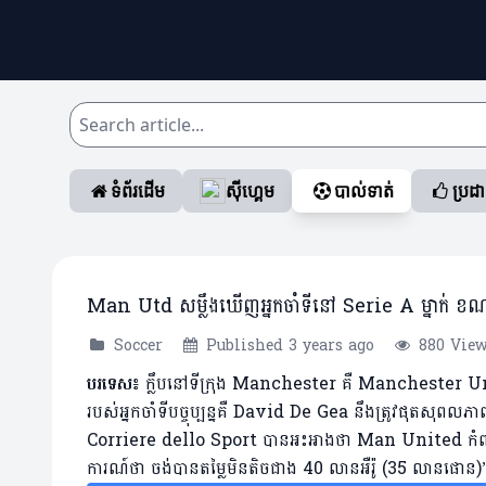
ទំព័រដើម
ស៊ីហ្គេម
បាល់ទាត់
ប្រដ
Man Utd សម្លឹងឃើញអ្នកចាំទីនៅ Serie A ម្នាក់ ខណ:កា
Soccer
Published 3 years ago
880 Vie
បរទេស៖
ក្លឹបនៅទីក្រុង Manchester គឺ Manchester United ទ
របស់អ្នកចាំទីបច្ចុប្បន្នគឺ David De Gea នឹងត្រូវផុតសុ
Corriere dello Sport បានអះអាងថា Man United កំពុ
ការណ៍ថា ចង់បានតម្លៃមិនតិចជាង 40 លានអឺរ៉ូ (35 លានផោន)”