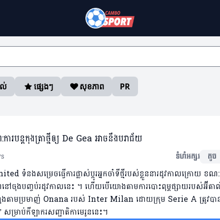
ាល់
ផ្សេងៗ
សុខភាព
PR
របន្តកុងត្រាថ្មីឲ្យ De Gea អាចនឹងបរាជ័យ
ws
ទំហំអក្សរ
តូច
ំនងសម្រេចធ្វើការផ្លាស់ប្តូរអ្នកចាំទីថ្មីរបស់ខ្លួននារដូវកាលក្រោយ ខណ:ក
ពលភាពនៅចុងបញ្ចប់រដូវកាលនេះ ។ ហើយបើយោងតាមការបោះពុម្ភផ្សាយរបស់អ៊ីតាល
ងតាមប្រមាញ់ Onana របស់ Inter Milan ដោយក្រុម Serie A ត្រូវបា
 សម្រាប់កីឡាករសញ្ជាតិកាមេរូននេះ។