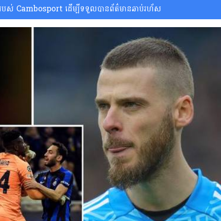
ស់ Cambosport ដើម្បីទទួលបានព័ត៌មានឆាប់រហ័ស