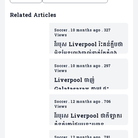
Related Articles
Soccer
.
10 months ago
.
327
Views
វីរបុស Liverpool រិះគន់ក្លឹបថា
មិនមែនលេងបាល់ទាត់តែកំពុង
លេងកីឡាមួយនេះ
Soccer
.
10 months ago
.
297
វិញ(មាន១វីដេអូ)
Views
Liverpool ចាញ់
Galatasaray ភ្លាម! ផ្ទុះ
ការរិះគន់លើតារាឆ្នើមម្នាក់
Soccer
.
12 months ago
.
706
ក្រោយប៉ះបាល់បានតែ៤ដងគត់
Views
វីរបុរស Liverpool ថាកីឡាករ
កំនត់ត្រាថ្លៃរូបនេះបញ្ចូន
បាល់ភាគច្រើនទៅគូបដិបក្សជាង
Soccer
.
12 months ago
.
781