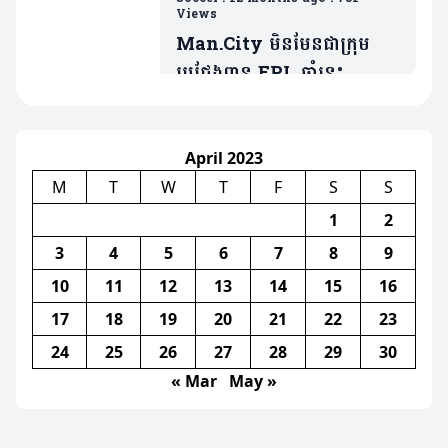
មិត្តរួមក្រុម(ម
Views
Man.City មិនមែនជាក្រុម
ប្រជែងពាន EPL ឆ្នាំនេះ
ដោយសារគ្មានវត្តមានកីឡាករ
សំខាន់រូបនេះ(មាន២វីដេអូ)
April 2023
M
T
W
T
F
S
S
1
2
3
4
5
6
7
8
9
10
11
12
13
14
15
16
17
18
19
20
21
22
23
24
25
26
27
28
29
30
« Mar
May »