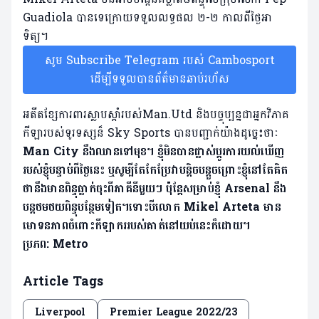
Guadiola បានទេក្រោយទទួលលទ្ធផល ២-២ កាលពីថ្ងៃ​អា
ទិត្យ។
សូម Subscribe Telegram របស់ Cambosport
ដើម្បីទទួលបានព័ត៌មានឆាប់រហ័ស
អតីតខ្សែការពារស្លាបស្តាំរបស់Man.Utd និងបច្ចុប្បន្នជាអ្នកវិភាគ
កីឡារបស់ទូរទស្សន៏ Sky Sports បានបញ្ជាក់យ៉ាងដូច្នេះថាៈ
Man City នឹង​ឈាន​ទៅ​មុខ។ ខ្ញុំ​មិន​បាន​ផ្លាស់​ប្តូរ​ការ​យល់​ឃើញ​
របស់​ខ្ញុំ​បន្ទាប់​ពី​ថ្ងៃ​នេះ ឬ​សូម្បី​តែ​កែប្រែ​វា​បន្តិច​បន្តួច​ព្រោះ​ខ្ញុំ​នៅ​តែ​គិត​
ថា​នឹង​មាន​ពិន្ទុ​ធ្លាក់ចុះ​ពី​ភាគី​នីមួយៗ ប៉ុន្តែ​សម្រាប់ខ្ញុំ​ Arsenal នឹង
បន្តថមថយ​ពិន្ទុ​បន្ថែម​ទៀត។ទោះបីលោក Mikel Arteta មាន
មោទនភាពចំពោះកីឡាកររបស់គាត់នៅយប់នេះក៏ដោយ។
ប្រភព: Metro
Article Tags
Liverpool
Premier League 2022/23