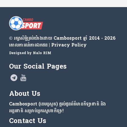
© រក្សា​សិទ្ធិ​គ្រប់​យ៉ាង​ដោយ​ Cambosport ឆ្នាំ 2014 - 2026
គោលការណ៍​ភាព​ឯកជន | Privacy Policy
Designed by
Nalo RIM
Our Social Pages
About Us
Cambosport (ខេមបូស្ពត) ផ្តល់ជូនព័ត៌មានកីឡាជាតិ និង
អន្តរជាតិ សម្រាប់អ្នកស្នេហាកីឡា!
Contact Us