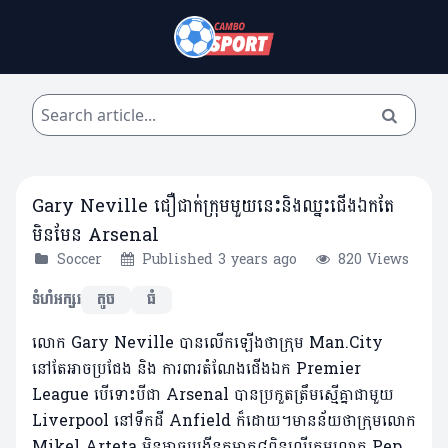
Gary Neville ជឿជាក់ក្រុមមួយនេះនិងឈ្នះជើងឯកតែ
មិនមែន Arsenal
Soccer
Published 3 years ago
820 Views
ទំហំអក្សរ
តូច
ធំ
លោក Gary Neville បានលើកឡើងថាក្រុម Man.City
នៅតែអាចប្រជែង និង ការពារតំណែងជើងឯក Premier
League បើទោះបីជា Arsenal បានប្រកួតត្រឹមស្មើគ្នាជាមួយ
Liverpool នៅទឹកដី Anfield ក៏ដោយ។មានន័យថាក្រុមលោក
Mikel Arteta មិនអាចបង្កើនគម្លាត៨ពិន្ទុលើក្រុមលោក Pep