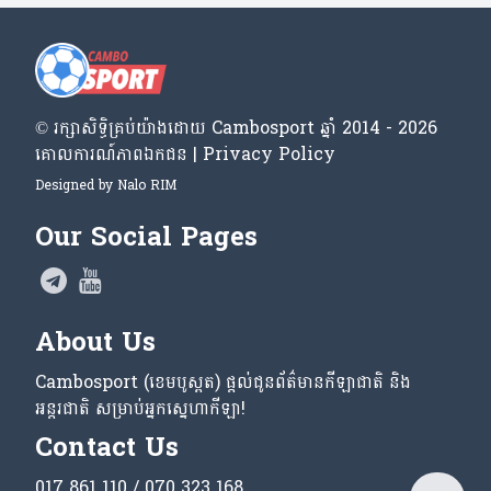
© រក្សា​សិទ្ធិ​គ្រប់​យ៉ាង​ដោយ​ Cambosport ឆ្នាំ 2014 - 2026
គោលការណ៍​ភាព​ឯកជន | Privacy Policy
Designed by
Nalo RIM
Our Social Pages
About Us
Cambosport (ខេមបូស្ពត) ផ្តល់ជូនព័ត៌មានកីឡាជាតិ និង
អន្តរជាតិ សម្រាប់អ្នកស្នេហាកីឡា!
Contact Us
017 861 110 / 070 323 168