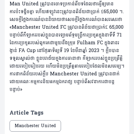
Man United ត្រូវបានចោទប្រកាន់ពីបទដែលថាធ្វើឲ្យមាន
ការប៉ះទង្គិចគ្នា ហើយឥឡូវនេះត្រូវបានពិន័យជាប្រាក់ £65,000 ។.
សេចក្តីថ្លែងការណ៍បាននិយាយថាសេចក្តីថ្លែងការណ៍បានសរសេរថា
«Manchester United FC ត្រូវបានពិន័យជាប្រាក់£ 65,000
បន្ទាប់ពីកីឡាកររបស់ខ្លួនបានឡោមព័ទ្ធមន្ត្រីការប្រកួតក្នុងនាទីទី 71
នៃការប្រកួតរបស់ពួកគេជាមួយនឹងក្រុម Fulham FC ក្នុងពានរ
ង្វាន់ FA Cup នៅថ្ងៃអាទិត្យទី 19 ខែមីនាឆ្នាំ 2023 ។ ក្លឹបបាន
ទទួលស្គាល់ថា ខ្លួនបរាជ័យក្នុងការធានាថា កីឡាកររបស់ខ្លួនប្រព្រឹត្តិ
ដោយរបៀបរៀបរយ ហើយមិនប្រព្រឹត្តតាមរបៀបដែលមិនសមរម្យ។
ការផាកពិន័យរបស់ក្លឹប Manchester United ត្រូវបានដាក់
ដោយគណៈកម្មការនិយតកម្មឯករាជ្យ បន្ទាប់ពីសវនាការជាបន្ត
បន្ទាប់»
Article Tags
Manchester United