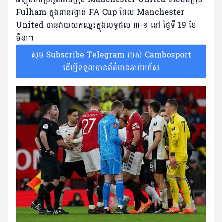
Fulham ក្នុងពានរង្វាន់ FA Cup ដែល Manchester
United បានវាយយកឈ្នះក្នុងលទ្ធផល ៣-១ នៅ ថ្ងៃទី 19 ខែ
មីនា។
សូម Subscribe Telegram របស់ Cambosport
ដើម្បីទទួលបានព័ត៌មានឆាប់រហ័ស