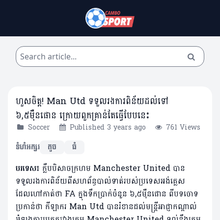
ហួសចិត្ត! Man Utd ទទួលរងការពិន័យដល់ទៅ
៦,៥មុឺនផោន ក្រោយពួកគ្រាន់តែធ្វើបែបនេះ
Soccer
Published 3 years ago
761 Views
ទំហំអក្សរ
តូច
ធំ
បរទេស៖
ក្លឹបបិសាចក្រហម Manchester United បាន
ទទួលរងការពិន័យពីសហព័ន្ធបាល់ទាត់របស់ប្រទេសអង់គ្លេស
ដែលហៅកាត់ថា FA ក្នុងទឹកប្រាក់ចំនួន ៦,៥មុឺនផោន ពីបទចោទ
ប្រកាន់ថា កីឡាករ Man Utd បានរំខានដល់មន្ត្រីអាជ្ញាកណ្តាល់
អំឡុងការប្រកួតរវាងក្រុម Manchester United ទល់នឹងក្រុម