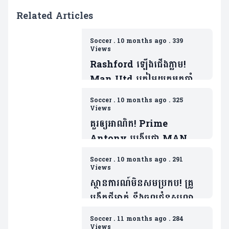
Related Articles
Soccer
.
10 months ago
.
339
Views
Rashford ឡើងជើងភ្លាម!
Man Utd ត្រៀមយកអ្នកចាំទី
ដ៏ឆ្នើមម្នាក់របស់ Barca ជា
Soccer
.
10 months ago
.
325
ថ្នូរទិញលក់ផ្ដាច់កុងត្រា
Views
គួរឲ្យអាណិត! Prime
Antony បង្ហើបថា MAN
UTD ធ្វើរឿងមួយដាក់ ដែលជា
Soccer
.
10 months ago
.
291
ទង្វើមិនផ្តល់តម្លៃឲ្យខ្លួន
Views
ស្ថានការណ៍មិនសមប្រកប! គ្រូ
បង្វឹកថ្មីម្នាក់ នឹងចូលជំនួសលោក
Amorim ប្រសិនក្លឹបមិនធ្វើរឿង
Soccer
.
11 months ago
.
284
មួយនេះ
Views