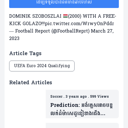
ដើម្បីទទួលបានព័ត៌មានឆាប់រហ័ស
DOMINIK SZOBOSZLAI
(2000) WITH A FREE-
KICK GOLAZO!!!
pic.twitter.com/WrwyOnPddr
— Football Report (@FootballReprt)
March 27,
2023
Article Tags
UEFA Euro 2024 Qualifying
Related Articles
Soccer
.
3 years ago
.
599 Views
Prediction: អង់គ្លេសអាចបន្ត
លត់ដំម៉ាសេដូនៀខាងជើង
បានទេ? ក្រោយផ្តួល ៧:0