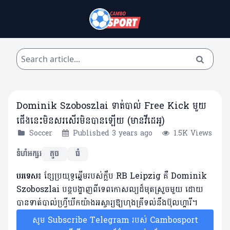
Dominik Szoboszlai ទាត់បាល់ Free Kick មួយ
ជើងនេះមិនសរសើរមិនបានឡើយ (មានវីដេអូ)
Soccer
Published 3 years ago
1.5K Views
ទំហំអក្សរ
តូច
ធំ
បរទេស៖
ខ្សែប្រយុទ្ធឆ្នើមរបស់ក្លឹប RB Leipzig គឺ ​Dominik
Szoboszlai បន្តបង្ហាញពីទេពកោសល្យដ៏មុតស្រួចមួយ ដោយ
បានទាត់បាល់ហ្វ្រីឃីកយ៉ាងអស្ចារ្យឱ្យហុងគ្រីទល់នឹងប៊ុលហ្គារី។
សូម Subscribe Telegram របស់ Cambosport