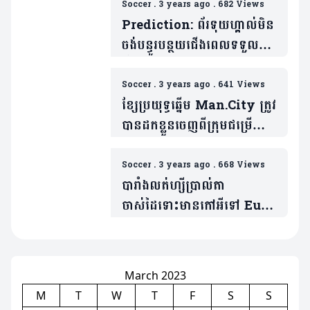
ជើងទី១
Soccer
.
3 years ago
.
682 Views
Prediction: ព័រទុយហ្គាល់មិន
ចង់បន្ធូរបន្ថយជើងពេលទទួល
អ៊ីស្លង់ខណៈ Ronaldo សម្លឹង
ចង់បង្កើតកំនត់ត្រាបន្ត
Soccer
.
3 years ago
.
641 Views
ខ្សែប្រយុទ្ធឆ្នើម Man.City ត្រូវ
បានដកខ្លួនចេញពីក្រុមជម្រើ
សជាតិមុនជួបស្កុតឡេនដ៏
Soccer
.
3 years ago
.
668 Views
បារាំងលត់ហ្សីប្រាល់តា
ចាស់ដៃទោះមានកៅអីទៅ Euro
២០២៤ ទៅហើយក្តី(មានវីដេអូ)
March 2023
M
T
W
T
F
S
S