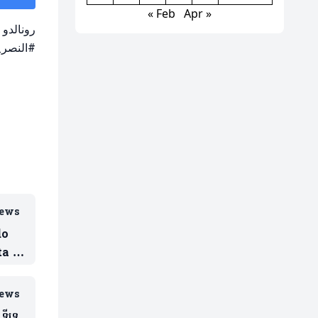
« Feb
Apr »
رونال 👀
النصر_أب
iews
do
a !
iews
ទីទេ