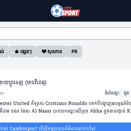
ាល់
ផ្សេងៗ
សុខភាព
PR
រោយប្តូរចេញ (មានវីដេអូ)
ws
ទំហំអក្សរ
តូច
nchester United កីឡាករ Cristiano Ronaldo ហាក់បីបង្ហាញអារម្មណ៍មិ
៉ោងនៅនាទី៨៧ ខណៈដែល AI Nassr បានយកឈ្នះលើក្រុម Abha ក្នុងពានរង្វាន់ 
ស់ Cambosport ដើម្បីទទួលបានព័ត៌មានឆាប់រហ័ស