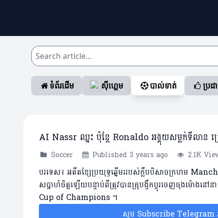
ទំព័រដើម
ស៊ីហ្គេម
បាល់ទាត់
ប្រដ
AI Nassr ឈ្នះ ប៉ុន្តែ Ronaldo អង្គុយសម្លក់ទីលាន ក្
Soccer
Published 3 years ago
2.1K Vie
បរទេស៖ អតីតខ្សែប្រយុទ្ធឆ្នើមររបស់ក្លឹបបិសាចក្រហម ​Ma
សប្តាហ៍ចិត្តឡើយបន្ទាប់ពីត្រូវបានគ្រូបង្វឹកប្តូរចេញចុងម
Cup of Champions ។
សូម Subscribe Telegram រប