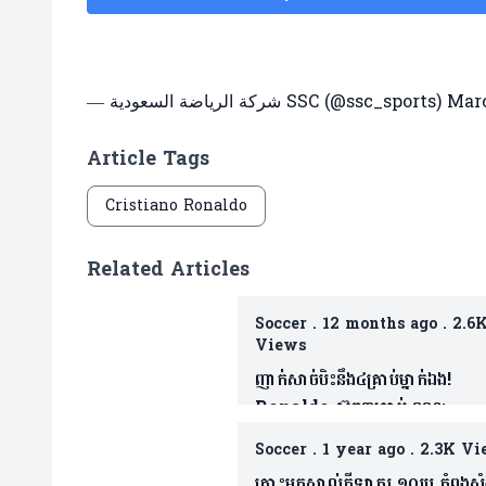
— شركة الرياضة السعودية SSC (@ssc_sports)
Marc
Article Tags
Cristiano Ronaldo
Related Articles
Soccer
.
12 months ago
.
2.6
Views
ញាក់សាច់បិះនឹង៤គ្រាប់ម្នាក់ឯង!
Ronaldo ស៊ុត៣គ្រាប់ ខណៈ
ហ្វេនវែកញែក Joao Felix
Soccer
.
1 year ago
.
2.3K Vi
តោះមកស្គាល់កីឡាករ ១០រូប កំពុងសំ