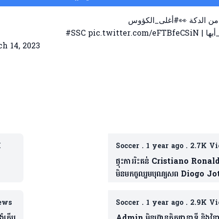
دو من الدكة
#أغلى_الكؤوس
#SSC
pic.twitter.com/eFTBfeCSiN
⁩ | ⁦
#ها
h 14, 2023
K
Soccer
.
1 year ago
.
2.7K V
ផ្ទុះការរិះគន់ Cristiano Ronal
មិនមកចូលរួមបុណ្យសព Diogo Jot
ខាងក្រោមនេះជាមូលហេតុ ២ផ្សេងគ្នា
ews
Soccer
.
1 year ago
.
2.9K V
ងំកើប
Admin មិនហ៊ានគិតជានាទី និង​វិនា