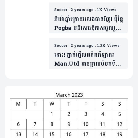
អតីតខ្សែបម្រើម្នាក់ត្រលប់ចូល
ក្រុមវិញ
Soccer
.
2 years ago
.
1K Views
អីយ៉ាឆ្នាំក្រោយលេងបានវិញ! ប៉ុន្តែ
Pogba បដិសេធឱកាសចូលរួម
នឹងក្លឹបយក្សអង់គ្លេសមួយនេះ
Soccer
.
2 years ago
.
1.2K Views
នោះ! ភ្ញាក់ផ្អើលអតីតកីឡាករ
Man.Utd អាចត្រលប់មកទឹកដី
Old Trafford សាជាថ្មី
March 2023
M
T
W
T
F
S
S
1
2
3
4
5
6
7
8
9
10
11
12
13
14
15
16
17
18
19