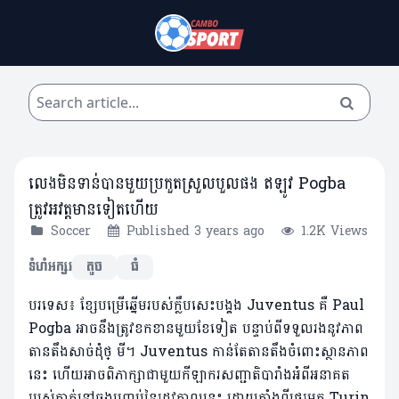
លេងមិនទាន់បានមួយប្រកួតស្រួលបួលផង ឥឡូវ Pogba
ត្រូវអវត្តមានទៀតហើយ
Soccer
Published 3 years ago
1.2K Views
ទំហំអក្សរ
តូច
ធំ
បរទេស៖ ខ្សែបម្រើឆ្នើមរបស់ក្លឹបសេះបង្គង Juventus គឺ Paul
Pogba អាចនឹងត្រូវខកខានមួយខែទៀត បន្ទាប់ពីទទួលរងនូវភាព
តានតឹងសាច់ដុំថ្ មី។ Juventus កាន់តែតានតឹងចំពោះស្ថានភាព
នេះ ហើយអាចពិភាក្សាជាមួយកីឡាករសញ្ជាតិបារាំងអំពីអនាគត
របស់គាត់នៅចុងបញ្ចប់នៃរដូវកាលនេះ ដោយតាំងពីផ្ទេរមក Turin