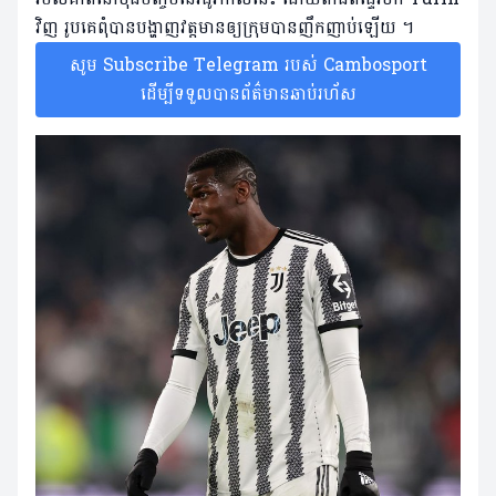
វិញ រូបគេពុំបានបង្ហាញវត្តមានឲ្យក្រុមបានញឹកញាប់ឡើយ ។
សូម Subscribe Telegram របស់ Cambosport
ដើម្បីទទួលបានព័ត៌មានឆាប់រហ័ស