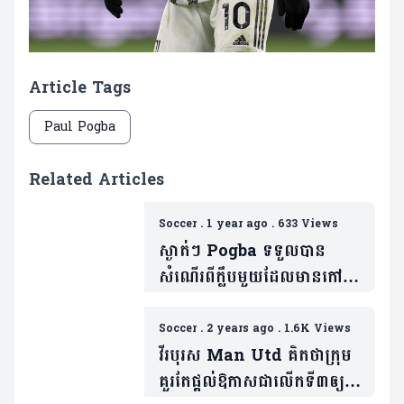
Article Tags
Paul Pogba
Related Articles
Soccer
.
1 year ago
.
633 Views
ស្ងាត់ៗ Pogba ទទួលបាន
សំណើរពីក្លឹបមួយដែលមានកៅអី
លេង UCL រដូវកាលក្រោយ
Soccer
.
2 years ago
.
1.6K Views
វីរបុរស Man Utd គិតថាក្រុម
គួរតែផ្តល់ឱកាសជាលើកទី៣ឲ្យ