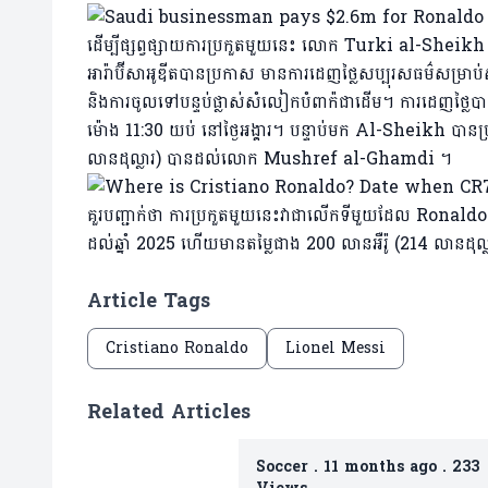
ដើម្បីផ្សព្វផ្សាយការប្រកួតមួយនេះ លោក Turki al-Sheikh ទ
អារ៉ាប៊ីសាអូឌីតបានប្រកាស មានការដេញថ្លៃសប្បុរសធម៌សម្រ
និងការចូលទៅបន្ទប់ផ្លាស់សំលៀកបំពាក៉ជាដើម។ ការដេញថ្លៃប
ម៉ោង 11:30 យប់ នៅថ្ងៃអង្គារ។ បន្ទាប់មក Al-Sheikh បា
លានដុល្លារ) បានដល់លោក Mushref al-Ghamdi ។
គួរបញ្ជាក់ថា ការប្រកួតមួយនេះ​វាជា​លើក​ទី​មួយ​ដែល Ronaldo ប
ដល់​ឆ្នាំ 2025 ហើយ​មាន​តម្លៃ​ជាង 200 លាន​អឺរ៉ូ (214 លាន​ដុល
Article Tags
Cristiano Ronaldo
Lionel Messi
Related Articles
Soccer
.
11 months ago
.
233