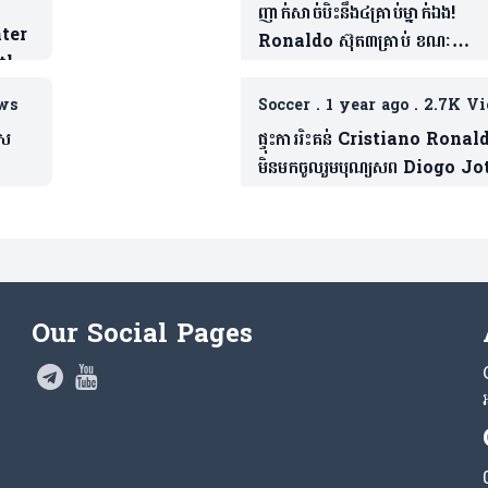
ញាក់សាច់បិះនឹង៤គ្រាប់ម្នាក់ឯង!
nter
Ronaldo ស៊ុត៣គ្រាប់ ខណៈ
tle
ហ្វេនវែកញែក Joao Felix
s
ws
Soccer
.
1 year ago
.
2.7K V
ែស
ផ្ទុះការរិះគន់ Cristiano Ronal
មិនមកចូលរួមបុណ្យសព Diogo Jot
ខាងក្រោមនេះជាមូលហេតុ ២ផ្សេងគ្នា
Our Social Pages