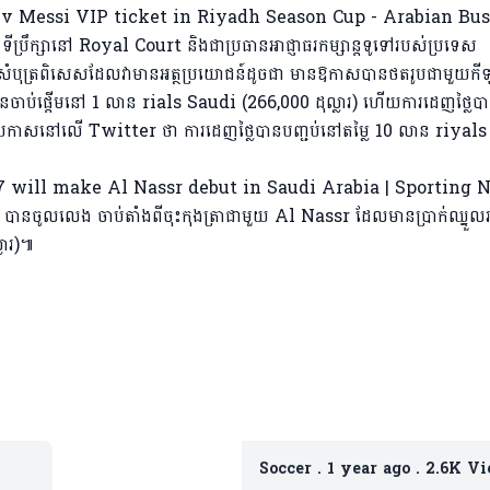
ីប្រឹក្សានៅ Royal Court និងជាប្រធានអាជ្ញាធរកម្សាន្តទូទៅរបស់ប្រទេស
ាប់សំបុត្រពិសេសដែលវាមានអត្ថប្រយោជន៍ដូចជា មានឱកាសបានថតរូបជាមួយកី
ានចាប់ផ្តើមនៅ 1 លាន rials Saudi (266,000 ដុល្លារ) ហើយការដេញថ្លៃប
នប្រកាសនៅលើ Twitter ថា ការដេញថ្លៃបានបញ្ជប់នៅតម្លៃ 10 លាន riyals
ាន​ចូលលេង ចាប់​តាំង​ពី​ចុះ​កុង​ត្រា​ជាមួយ Al Nassr ដែល​មានប្រាក់ឈ្នួល​
្លារ)៕
Soccer
.
1 year ago
.
2.6K V