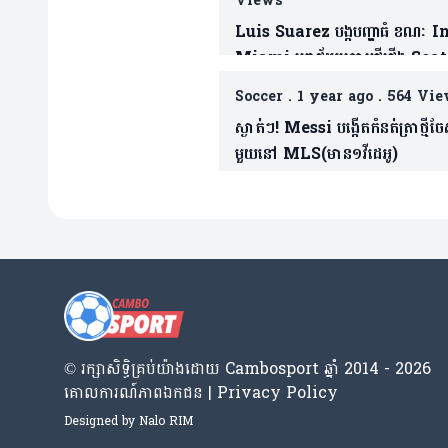
Views
Luis Suarez បង្កបញ្ហាធំ ខណៈ I
Miami បរាជ័យក្រោមថ្វីជើង Seat
Sounders ព្រឹត្តការណ៍ League
Soccer
.
1 year ago
.
564 Vie
Cup ផ្តាច់ព្រ័ត្រ(មាន១វីដេអូ)
ស្ងាត់ៗ! Messi បង្កើតកំនត់ត្រាថ្មីច
មួយនៅ MLS(មាន១វីដេអូ)
© រក្សា​សិទ្ធិ​គ្រប់​យ៉ាង​ដោយ​ Cambosport ឆ្នាំ 2014 - 2026
គោលការណ៍​ភាព​ឯកជន | Privacy Policy
Designed by
Nalo RIM