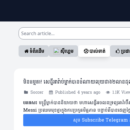
ទំព័រដើម
ស៊ីហ្គេម
បាល់ទាត់
ប្រដ
មិនធម្មតា! សេដ្ឋីអារ៉ាប់ម្នាក់បានចំណាយលុយជាង២លានដុល
Soccer
Published 4 years ago
1.1K Vie
បរទេស៖
មន្ត្រីម្នាក់បាននិយាយថា មហាសេដ្ឋីអចលនទ្រព្យអារ៉ា
Messi ប្រឈមមុខគ្នាក្នុងការប្រកួតមិត្តភាព បន្ទាប់ពីបានដេញថ្ល
សូម Subscribe Telegram រប