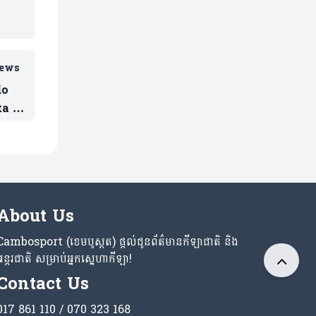
iews
do
a !
About Us
Cambosport (ខេមបូស្ពត) ផ្តល់ជូនព័ត៌មានកីឡាជាតិ និង
អន្តរជាតិ សម្រាប់អ្នកស្នេហាកីឡា!
Contact Us
017 861 110 / 070 323 168