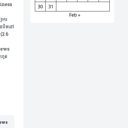
30
31
Feb »
ឡាករ
ានបិទនៅ
 (2.6
រហូត​
iews