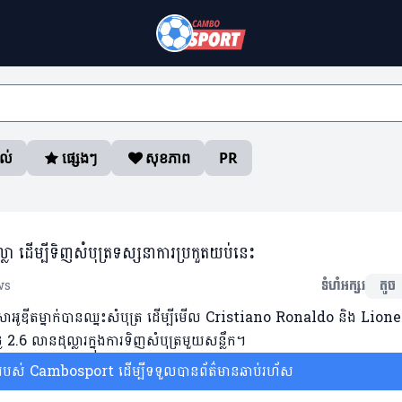
ាល់
ផ្សេងៗ
សុខភាព
PR
្លា ដើម្បីទិញសំបុត្រទស្សនាការប្រកួតយប់នេះ
ws
ទំហំអក្សរ
តូច
ប៊ីសាអូឌីតម្នាក់បានឈ្នះសំបុត្រ ដើម្បីមើល Cristiano Ronaldo និង Lione
ៃ 2.6 លានដុល្លារក្នុងការទិញសំបុត្រមួយសន្លឹក។
ស់ Cambosport ដើម្បីទទួលបានព័ត៌មានឆាប់រហ័ស