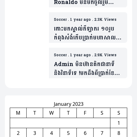
Ronaldo មិនមកចូលរួម
បុណ្យសព Diogo Jota ! ខាង
ក្រោមនេះជាមូលហេតុ ២ផ្សេងគ្នា
Soccer
.
1 year ago
.
2.3K Views
តោះមកស្គាល់កីឡាករ ១០រូប
កំពុងសំងំកើបប្រាក់មហាសាល
នៅ Saudi Pro League
(មាន១០វីដេអូ)
Soccer
.
1 year ago
.
2.9K Views
Admin មិនហ៊ានគិតជានាទី
និង​វិនាទីទេ !មកដឹងពីប្រាក់ខែ
Cristiano Ronaldo ក្រោយ
បន្តកុងត្រា២ឆ្នាំ (មាន១វីដេអូ)
January 2023
M
T
W
T
F
S
S
1
2
3
4
5
6
7
8