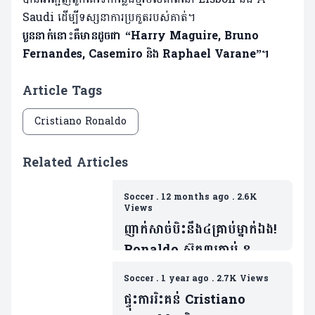
Saudi ដើម្បីទស្សនាការប្រកួតរបស់គាត់។
បួននាក់នោះគឺមានដូចជា “Harry Maguire, Bruno
Fernandes, Casemiro និង Raphael Varane”។
Article Tags
Cristiano Ronaldo
Related Articles
Soccer
.
12 months ago
.
2.6K
Views
ញាក់សាច់បិះនឹង៤គ្រាប់ម្នាក់ឯង!
Ronaldo ស៊ុត៣គ្រាប់ ខណៈ
ហ្វេនវែកញែក Joao Felix
Soccer
.
1 year ago
.
2.7K Views
ផ្ទុះការរិះគន់ Cristiano