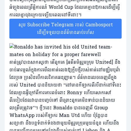
អំឡុងពេលព្រឹត្តិការណ៍ World Cup ដែលគេគ្មានឱកាសដើម្បីធ្វើ
ការលាគ្នាចុងក្រោយឡើយពេលនៅទីនោះ។
សូម Subscribe Telegram របស់ Cambosport
ដើម្បីទទួលបានព័ត៌មានឆាប់រហ័ស
គាត់ត្រូវបានសាកសួរថា តើពួកគេ [អតីតមិត្តរួមក្រុម United] នឹង
ចាប់អារម្មណ៍ក្នុងការមើលគាត់លេងឱ្យក្លឹបថ្មីរបស់គាត់នៅមជ្ឈិមបូព៌ា
ដែរឬទេ ប្រសិនបើកាលវិភាគអនុញ្ញាត។ ព័ត៍មានលេចចេញពីក្នុង
របស់ United បាននិយាយថា “នៅមានកីឡាករពីរបីនាក់នៅទីនេះ
ដែលគ្មានអ្វីក្រៅពីការគោរពចំពោះ Ronny ហើយសោកសៅ
ពីរបៀបដែលវាបានបញ្ចប់ទៅ ពីព្រោះពួកគេមិនទាន់បាននិយាយ
លាត្រឹមត្រូវទេ”។ ថ្មីៗនេះ Ronaldo បានចេញពី Group
WhatsApp របស់កីឡាករ Man Utd ហើយ ប៉ុន្តែបាន
សន្យាថា នឹងបន្តទំនាក់ទំនងជាមួយមិត្តរួមក្រុមមួយចំនួន ហើយនឹង
បានអញ្ជើញពួកគេទៅកន្លែងថ្មីរបស់គាត់នៅ Lisbon និង A