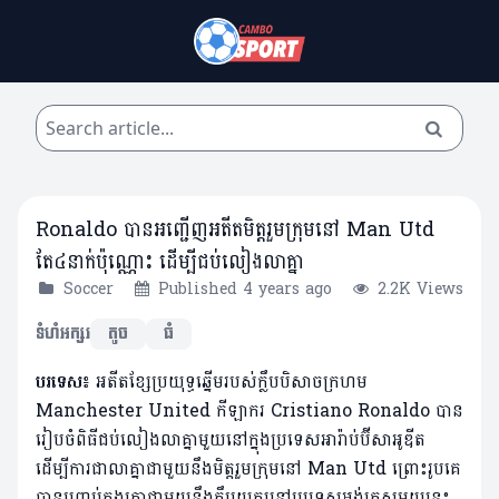
Ronaldo បានអញ្ជើញអតីតមិត្តរួមក្រុមនៅ Man Utd
តែ៤នាក់ប៉ុណ្ណោះ ដើម្បីជប់លៀងលាគ្នា
Soccer
Published 4 years ago
2.2K Views
ទំហំអក្សរ
តូច
ធំ
បរទេស៖
អតីតខ្សែប្រយុទ្ធឆ្នើមរបស់ក្លឹបបិសាចក្រហម
Manchester United កីឡាករ Cristiano Ronaldo បាន
រៀបចំពិធីជប់លៀងលាគ្នាមួយនៅក្នុងប្រទេសអារ៉ាប់ប៊ីសាអូឌីត
ដើម្បីការជាលាគ្នាជាមួយនឹងមិត្តរួមក្រុមនៅ Man Utd ព្រោះរូបគេ
បានបញ្ចប់កុងត្រាជាមួយនឹងក្លឹបយក្សនៅប្រទេសអង់គ្លេសមួយនេះ