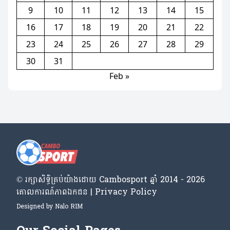
9
10
11
12
13
14
15
16
17
18
19
20
21
22
23
24
25
26
27
28
29
30
31
Feb »
© រក្សា​សិទ្ធិ​គ្រប់​យ៉ាង​ដោយ​ Cambosport ឆ្នាំ 2014 - 2026
គោលការណ៍​ភាព​ឯកជន | Privacy Policy
Designed by
Nalo RIM