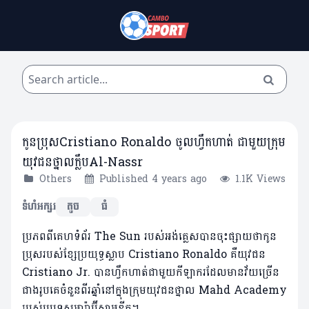
កូនប្រុសCristiano Ronaldo ចូលហ្វឹកហាត់ ជាមួយក្រុម
យុវជនថ្នាលក្លឹបAl-Nassr
Others
Published 4 years ago
1.1K Views
ទំហំអក្សរ
តូច
ធំ
ប្រភពពីគេហទំព័រ The Sun របស់អង់គ្លេសបានចុះផ្សាយថាកូន
ប្រុសរបស់ខ្សែប្រយុទ្ធស្លាប Cristiano Ronaldo គឺយុវជន
Cristiano Jr. បានហ្វឹកហាត់ជាមួយកីឡាករដែលមានវ័យច្រើន
ជាងរូបគេចំនួនពីរឆ្នាំនៅក្នុងក្រុមយុវជនថ្នាល Mahd Academy
របស់ប្រទេសអារ៉ាប៊ីសាអូឌីត។