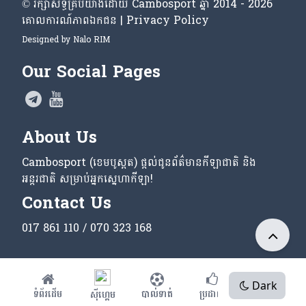
© រក្សា​សិទ្ធិ​គ្រប់​យ៉ាង​ដោយ​ Cambosport ឆ្នាំ 2014 - 2026
គោលការណ៍​ភាព​ឯកជន | Privacy Policy
Designed by
Nalo RIM
Our Social Pages
About Us
Cambosport (ខេមបូស្ពត) ផ្តល់ជូនព័ត៌មានកីឡាជាតិ និង
អន្តរជាតិ សម្រាប់អ្នកស្នេហាកីឡា!
Contact Us
017 861 110 / 070 323 168
Dark
ទំព័រដើម
បាល់ទាត់
ប្រដាល់
ផ្សេងៗ
ស៊ីហ្គេម