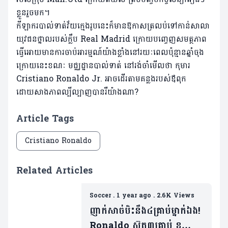
ខ្លួនរួចមក។
កីឡាករបាល់ទាត់វ័យក្មេងរូបនេះក៏មានឱកាសត្រលប់ទៅកាន់សាលា
យុវជនថ្នាលរបស់ក្លឹប Real Madrid ក្រោយបញ្ចេញសមត្ថភាព
ធ្វើអោយមានការចាប់អារម្មណ៍យ៉ាងខ្លាំងនៅរយៈពេលប៉ុន្មានឆ្នាំចុង
ក្រោយនេះខណៈ មជ្ឈដ្ឋានបាល់ទាត់ នៅរង់ចាំមើលថា កុមារ
Cristiano Ronaldo Jr. អាចដើរតាមគន្លងរបស់ឪពុក
ដោយសាងភាពល្បីល្បាញបានរឺយ៉ាងណា?
Article Tags
Cristiano Ronaldo
Related Articles
Soccer
.
1 year ago
.
2.6K Views
ញាក់សាច់បិះនឹង៤គ្រាប់ម្នាក់ឯង!
Ronaldo ស៊ុត៣គ្រាប់ ខណៈ