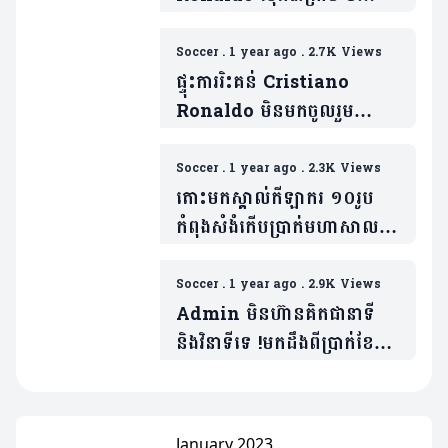
ហ្វេនវែកញែក Joao Felix
Soccer
.
1 year ago
.
2.7K Views
ផ្ទុះការរិះគន់ Cristiano
Ronaldo មិនមកចូលរួម
បុណ្យសព Diogo Jota ! ខាង
ក្រោមនេះជាមូលហេតុ ២ផ្សេងគ្នា
Soccer
.
1 year ago
.
2.3K Views
តោះមកស្គាល់កីឡាករ ១០រូប
កំពុងសំងំកើបប្រាក់មហាសាល
នៅ Saudi Pro League
(មាន១០វីដេអូ)
Soccer
.
1 year ago
.
2.9K Views
Admin មិនហ៊ានគិតជានាទី
និង​វិនាទីទេ !មកដឹងពីប្រាក់ខែ
Cristiano Ronaldo ក្រោយ
បន្តកុងត្រា២ឆ្នាំ (មាន១វីដេអូ)
January 2023