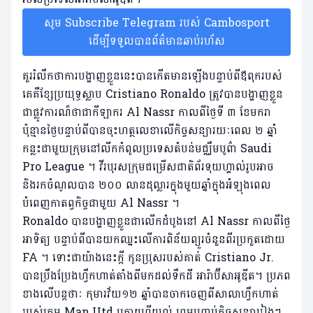
សូម Subscribe Telegram របស់ Cambosport
ដើម្បីទទួលបានព័ត៌មានឆាប់រហ័ស
គួររំលឹកថាការបង្ហាញខ្លួននេះបានកើតមានឡើងបន្ទាប់ពីឪពុករបស់
គេគឺខ្សែប្រយុទ្ធស្លាប Cristiano Ronaldo ត្រូវបានបង្ហាញខ្លួន
ជាផ្លូវការណ៏ថាជាកីឡាករ Al Nassr កាលពីថ្ងៃទី ៣ ខែមករា
ប៉ុន្មានថ្ងៃបន្ទាប់ពីបានចុះហត្ថលេខាលើកិច្ចសន្យារយៈពេល ២ ឆ្នាំ
កន្លះជាមួយក្រុមនៅលីកកំពូលប្រទេសតំបន់មជ្ឈឹមបូព៌ា Saudi
Pro League ។ វីរបុរសក្រុមជម្រើសជាតិព័រទុយហ្គាល់រូបអាច
និងរកចំណូលបាន ២០០ លានដុល្លារក្នុងមួយឆ្នាំក្នុងអំឡុងពេល
បំពេញកាតព្វកិច្ចជាមួយ Al Nassr ។
Ronaldo បានបង្ហាញខ្លួនជាលើកដំបូងនៅ Al Nassr កាលពីថ្ងៃ
អាទិត្យ បន្ទាប់ពីបានយកឈ្នះលើការពិន័យព្យួរចំនួនពីរប្រកួតដោយ
FA ។ ទោះជាយ៉ាងនេះក្តី កូនប្រុសរបស់គាត់ Cristiano Jr.
បានប្រឹងប្រែងហ្វឹកហាត់តាំងពីមកដល់ទឹកដី អារ៉ាប៊ីសាអូឌីត។ ប្រភព
ខាងលើបន្តថាៈ កុមារវ័យ១២ ឆ្នាំបានចាកចេញពីសាលាហ្វឹកហាត់
របស់ក្រុម Man.Utd ក្រោយពីយល់ ព្រមបញ្ចប់កិច្ចសន្យារៀងៗ