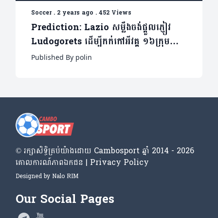
Soccer
.
2 years ago
.
452 Views
Prediction: Lazio សម្លឹងចង់ផ្តួលភ្ញៀវ
Ludogorets ដើម្បីកក់កៅអីវគ្គ ១៦ក្រុម
Europa League
Published By polin
© រក្សា​សិទ្ធិ​គ្រប់​យ៉ាង​ដោយ​ Cambosport ឆ្នាំ 2014 - 2026
គោលការណ៍​ភាព​ឯកជន | Privacy Policy
Designed by
Nalo RIM
Our Social Pages