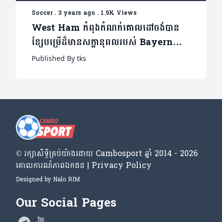
Soccer
.
3 years ago
.
1.9K Views
West Ham កំពុងកំណត់គោលដៅចង់បាន​​
ខ្សែបម្រើដ៏មានសក្ដានុពលរបស់ Bayern
ម្នាក់ មកជំនួសកន្លែង Declan Rice
Published By tks
© រក្សា​សិទ្ធិ​គ្រប់​យ៉ាង​ដោយ​ Cambosport ឆ្នាំ 2014 - 2026
គោលការណ៍​ភាព​ឯកជន | Privacy Policy
Designed by
Nalo RIM
Our Social Pages