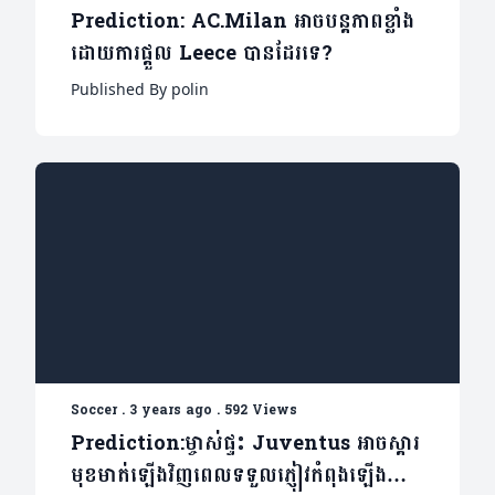
Prediction: AC.Milan អាចបន្តភាពខ្លាំង
ដោយការផ្តួល Leece បានដែរទេ?
Published By polin
Soccer
.
3 years ago
.
592 Views
Prediction:ម្ចាស់ផ្ទះ Juventus អាចស្តារ
មុខមាត់ឡើងវិញពេលទទួលភ្ញៀវកំពុងឡើងជើង