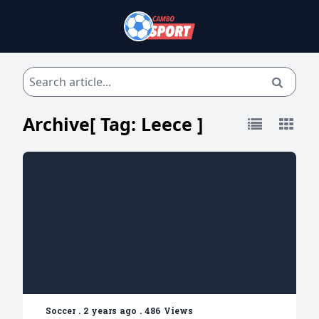
Archive[ Tag:
Leece
]
Soccer
.
2 years ago
.
486 Views