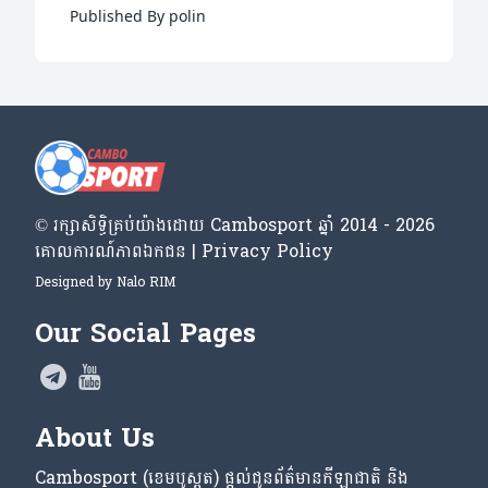
Leece បានទេ?
Published By polin
© រក្សា​សិទ្ធិ​គ្រប់​យ៉ាង​ដោយ​ Cambosport ឆ្នាំ 2014 - 2026
គោលការណ៍​ភាព​ឯកជន | Privacy Policy
Designed by
Nalo RIM
Our Social Pages
About Us
Cambosport (ខេមបូស្ពត) ផ្តល់ជូនព័ត៌មានកីឡាជាតិ និង