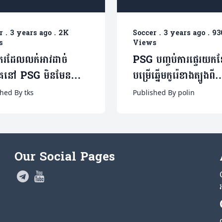
r
.
3 years ago
.
2K
Soccer
.
3 years ago
.
93
s
Views
ករដែលលក់អាវដាច់
PSG បញ្ចប់ការផ្ទេរយកខ្
េនៅ PSG មិនមែន
បម្រើឆ្នើមកូរ៉េខាងត្បូងពី
e ប៉ុន្តែជាខ្សែបម្រើ
Mallorca (មានវីដេអូ
hed By tks
Published By polin
រូបនេះ
Our Social Pages