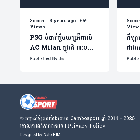
Soccer
.
3 years ago
.
669
Socce
Views
View
PSG បំបាក់ក្លឹបយក្សអ៊ីតាលី
កីឡា
AC Milan ក្នុងដី ៣:០
ជាងគ
ខណៈខ្សែបម្រើអាស៊ីរកបាន
Mbapp
Published By tks
Publis
គ្រាប់បាល់ដំបូង (មានវីដេអូ)
អាស៊ី
© រក្សា​សិទ្ធិ​គ្រប់​យ៉ាង​ដោយ​ Cambosport ឆ្នាំ 2014 - 2026
គោលការណ៍​ភាព​ឯកជន | Privacy Policy
Designed by
Nalo RIM