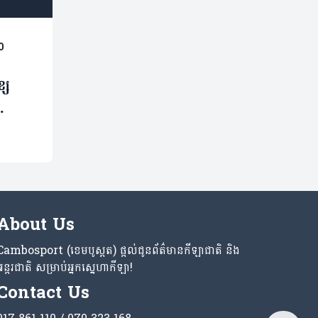
0
សែ
)
About Us
Cambosport (ខេមបូស្ពត) ផ្តល់ជូនព័ត៌មានកីឡាជាតិ និង
អន្តរជាតិ សម្រាប់អ្នកស្នេហាកីឡា!
Contact Us