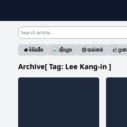
ទំព័រដើម
ស៊ីហ្គេម
បាល់ទាត់
ប្រដ
Archive[ Tag:
Lee Kang-in
]