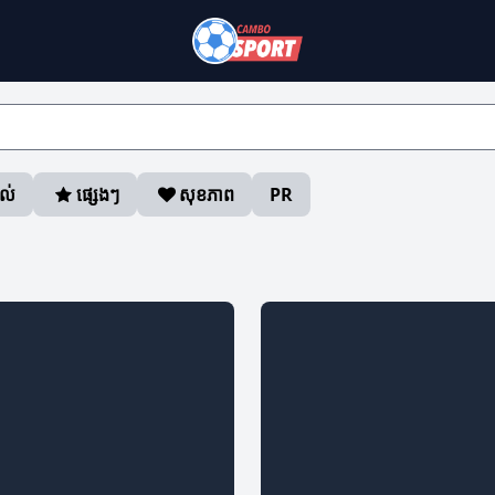
ាល់
ផ្សេងៗ
សុខភាព
PR