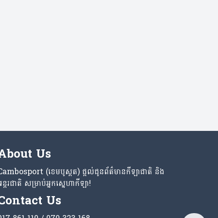
About Us
Cambosport (ខេមបូស្ពត) ផ្តល់ជូនព័ត៌មានកីឡាជាតិ និង
អន្តរជាតិ សម្រាប់អ្នកស្នេហាកីឡា!
Contact Us