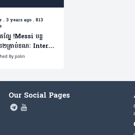
r
.
3 years ago
.
813
s
តល្ហែ !Messi បន្ត
ន២គ្រាប់ខណៈ Inter
i ផ្តួល FC Dallas
hed By polin
ីដេអូ)
Our Social Pages