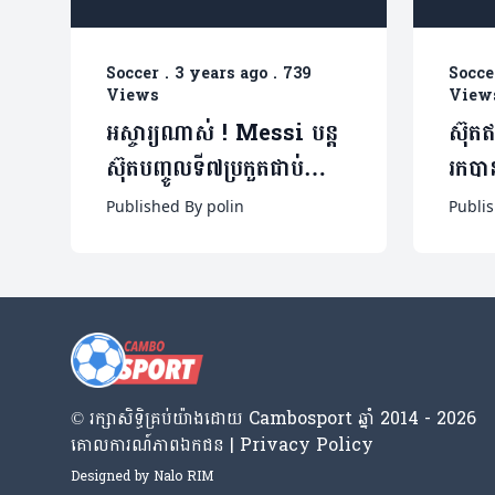
Soccer
.
3 years ago
.
739
Socce
Views
View
អស្ចារ្យណាស់ !​ Messi បន្ត
ស៊ុតឥ
ស៊ុតបញ្ចូលទី៧ប្រកួតជាប់
រកបា
គ្នាខណៈ Inter Miami
Miam
Published By polin
Publis
លើកពាន Leagues Cup
(មានវ
លើកដំបូងជាប្រវត្តិសាស្រ្ត(មាន
វីដេអូ)
© រក្សា​សិទ្ធិ​គ្រប់​យ៉ាង​ដោយ​ Cambosport ឆ្នាំ 2014 - 2026
គោលការណ៍​ភាព​ឯកជន | Privacy Policy
Designed by
Nalo RIM