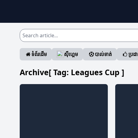
ទំព័រដើម
ស៊ីហ្គេម
បាល់ទាត់
ប្រដ
Archive[ Tag:
Leagues Cup
]