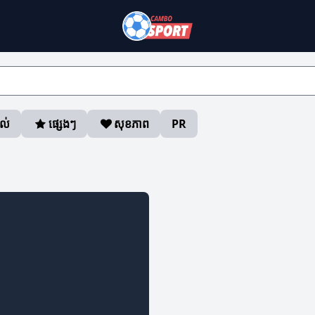
ាល់
ផ្សេងៗ
សុខភាព
PR