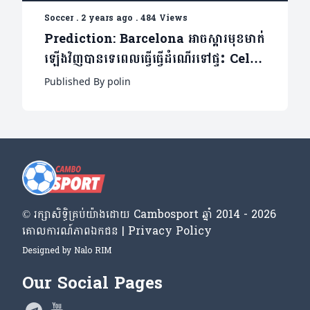
Soccer
.
2 years ago
.
484 Views
Prediction: Barcelona អាចស្តារមុខមាត់
ឡើងវិញបានទេពេលធ្វើធ្វើដំណើរទៅផ្ទះ Celta
Vigo
Published By polin
© រក្សា​សិទ្ធិ​គ្រប់​យ៉ាង​ដោយ​ Cambosport ឆ្នាំ 2014 - 2026
គោលការណ៍​ភាព​ឯកជន | Privacy Policy
Designed by
Nalo RIM
Our Social Pages